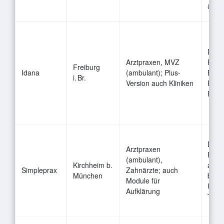
& Pa
Digi
Arztpraxen, MVZ
Form
Freiburg
Idana
(ambulant); Plus-
Bögen
i. Br.
Version auch Kliniken
Frag
Pati
Digi
Arztpraxen
Pati
(ambulant),
Kirchheim b.
aufkl
Simpleprax
Zahnärzte; auch
München
basie
Module für
Unter
Aufklärung
Tabl