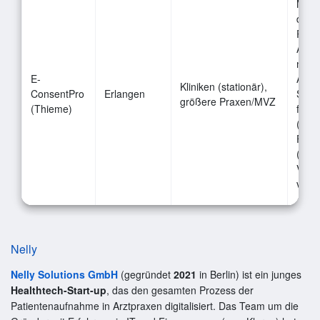
Modu
digit
Pati
Anam
mit 
E-
Aufk
Kliniken (stationär),
ConsentPro
Erlangen
Spra
größere Praxen/MVZ
(Thieme)
für T
(mobi
Form
(Ana
Vora
von 
Nelly
Nelly Solutions GmbH
(gegründet
2021
in Berlin) ist ein junges
Healthtech-Start-up
, das den gesamten Prozess der
Patientenaufnahme in Arztpraxen digitalisiert. Das Team um die