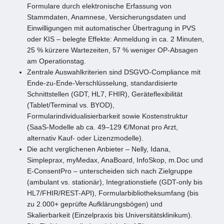
Formulare durch elektronische Erfassung von
Stammdaten, Anamnese, Versicherungsdaten und
Einwilligungen mit automatischer Übertragung in PVS
oder KIS – belegte Effekte: Anmeldung in ca. 2 Minuten,
25 % kürzere Wartezeiten, 57 % weniger OP-Absagen
am Operationstag.
Zentrale Auswahlkriterien sind DSGVO-Compliance mit
Ende-zu-Ende-Verschlüsselung, standardisierte
Schnittstellen (GDT, HL7, FHIR), Geräteflexibilität
(Tablet/Terminal vs. BYOD),
Formularindividualisierbarkeit sowie Kostenstruktur
(SaaS-Modelle ab ca. 49–129 €/Monat pro Arzt,
alternativ Kauf- oder Lizenzmodelle).
Die acht verglichenen Anbieter – Nelly, Idana,
Simpleprax, myMedax, AnaBoard, InfoSkop, m.Doc und
E-ConsentPro – unterscheiden sich nach Zielgruppe
(ambulant vs. stationär), Integrationstiefe (GDT-only bis
HL7/FHIR/REST-API), Formularbibliotheksumfang (bis
zu 2.000+ geprüfte Aufklärungsbögen) und
Skalierbarkeit (Einzelpraxis bis Universitätsklinikum).