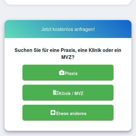
Jetzt kostenlos anfragen!
Suchen Sie für eine Praxis, eine Klinik oder ein
MVZ?
medical_services
Praxis
domain
Klinik / MVZ
local_hospital
Etwas anderes