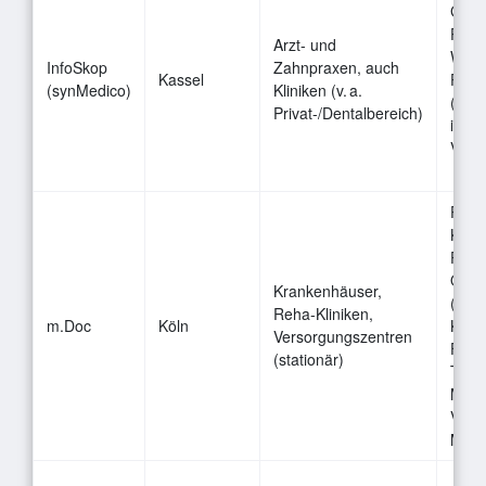
Ganz
Praxi
Arzt- und
Web:
InfoSkop
Zahnpraxen, auch
Kassel
Pati
(synMedico)
Kliniken (v. a.
(2.0
Privat-/Dentalbereich)
inte
Video
Patie
Klini
Platt
Onbo
Krankenhäuser,
(Sel
Reha-Kliniken,
m.Doc
Köln
Klini
Versorgungszentren
Form
(stationär)
Term
Medi
Vide
Mess