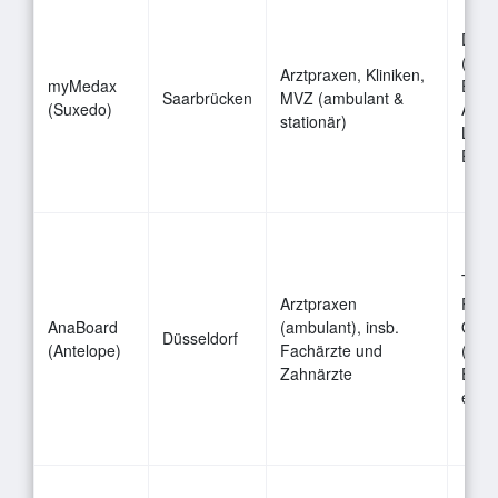
Digi
(Ana
Arztpraxen, Kliniken,
myMedax
Einwi
Saarbrücken
MVZ (ambulant &
(Suxedo)
Aufkl
stationär)
Lösun
Erke
Table
Arztpraxen
Pati
AnaBoard
(ambulant), insb.
Ort, 
Düsseldorf
(Antelope)
Fachärzte und
(Ana
Zahnärzte
Einwi
elekt