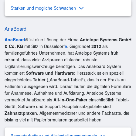
Stärken und mögliche Schwächen
AnaBoard
AnaBoard
®
ist eine Lösung der Firma
Antelope Systems GmbH
& Co. KG
mit Sitz in Düsseldorf
e
. Gegründet
2012
als
familiengeführtes Unternehmen, hat Antelope Systems früh
erkannt, dass viele Arztpraxen einfache, robuste
Digitalisierungswerkzeuge benötigen. Das AnaBoard-System
kombiniert
Software und Hardware
: Herzstück ist ein speziell
eingerichtetes
Tablet
(„AnaBoard-Tablet“), das in der Praxis an
Patienten ausgegeben wird. Darauf laufen die digitalen Formulare
für Anamnese, Aufnahme und Aufklärung. Antelope Systems
vermarktet AnaBoard als
All-in-One-Paket
einschließlich Tablet-
Gerät, Software und Support. Haupteinsatzgebiete sind
Zahnarztpraxen
, Allgemeinmediziner und andere Fachärzte, die
bislang viel mit Papierformularen gearbeitet haben.
Besonderheiten und Alleinstellungsmerkmale