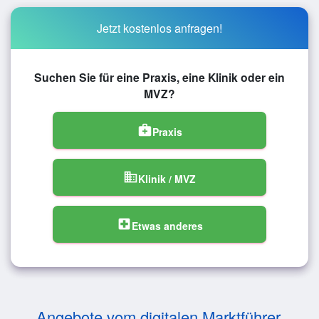
Jetzt kostenlos anfragen!
Suchen Sie für eine Praxis, eine Klinik oder ein
MVZ?
medical_services
Praxis
domain
Klinik / MVZ
local_hospital
Etwas anderes
Angebote vom digitalen Marktführer.