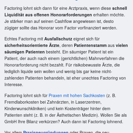
Factoring lohnt sich dann für eine Arztpraxis, wenn diese
schnell
Liquidität aus offenen Honorarforderungen
erhalten möchte.
Je stärker man auf seinen Cashflow angewiesen ist, desto
zügiger sollte das Honorar vom Factor vorfinanziert werden.
Echtes Factoring mit
Ausfallschutz
eignet sich für
sicherheitsorientierte Ärzte
, deren
Patientenstamm
aus
vielen
säumigen Patienten
besteht. Ein säumiger Patient ist ein
Patient, der auch nach einem (gerichtlichen) Mahnverfahren die
Honorarforderung nicht bezahlt. Für risikobewusste Ärzte, die
lediglich liquide sein wollen und wenig bis gar keine nicht-
zahlenden Patienten behandeln, ist eher unechtes Factoring von
Interesse.
Factoring lohnt sich für
Praxen mit hohen Sachkosten
(z. B.
Fremdlaborkosten bei Zahnärzten, in Laserzentren,
Kinderwunschkliniken) und kein Kostenträger hinter dem
Patienten steht (z. B. in der Ästhetischen Medizin). Wollen Sie als
GmbH Ihre Bilanz verkürzen? Auch dann ist Factoring lohnend.
Vor allem
Praxisneugründungen
oder Praxen, die neu