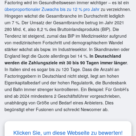
Factoring wird im Gesundheitswesen immer wichtiger – es ist ein
überproportionaler Zuwachs bis zu 12 % pro Jahr
zu verzeichnen.
Hingegen wächst die Gesamtbranche im Durchschnitt lediglich
um 7 %. Der Umsatz der Gesamtbranche betrug im Jahr 2021
280 Mrd. €, also 8,2 % des Bruttoinlandsprodukts (BIP). Die
Tendenz ist steigend, zumal das BIP im Medizinsektor aufgrund
von medizinischem Fortschritt und demographischem Wandel
stärker wächst als bspw. im Industriesektor. In Skandinavien oder
England liegt die Quote allerdings bei 14 %.
In Deutschland
werden die Zahlungsziele mit 30 bis 90 Tagen immer länger
.
In Italien sind es sogar bis zu 120 Tage. Dass die Anzahl an
Factoringgebern in Deutschland nicht steigt, liegt am hohen
Eigenkapitalbedarf und der hohen Regulatorik, die Bundesbank
und Bafin immer strenger kontrollieren. Ein Beispiel: Für GmbH’s
sind ab 2024 mindestens 2 Geschäftsführer vorgeschrieben,
unabhängig von Größe und Bedarf eines Anbieters. Dies
begünstigt eher Fusionen und schreckt Newcomer ab.
Klicken Sie, um diese Webseite zu bewerten!