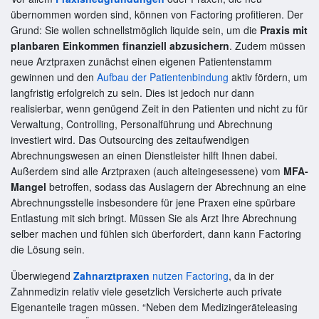
übernommen worden sind, können von Factoring profitieren. Der
Grund: Sie wollen schnellstmöglich liquide sein, um die
Praxis mit
planbaren Einkommen finanziell abzusichern
. Zudem müssen
neue Arztpraxen zunächst einen eigenen Patientenstamm
gewinnen und den
Aufbau der Patientenbindung
aktiv fördern, um
langfristig erfolgreich zu sein. Dies ist jedoch nur dann
realisierbar, wenn genügend Zeit in den Patienten und nicht zu für
Verwaltung, Controlling, Personalführung und Abrechnung
investiert wird. Das Outsourcing des zeitaufwendigen
Abrechnungswesen an einen Dienstleister hilft Ihnen dabei.
Außerdem sind alle Arztpraxen (auch alteingesessene) vom
MFA-
Mangel
betroffen, sodass das Auslagern der Abrechnung an eine
Abrechnungsstelle insbesondere für jene Praxen eine spürbare
Entlastung mit sich bringt. Müssen Sie als Arzt Ihre Abrechnung
selber machen und fühlen sich überfordert, dann kann Factoring
die Lösung sein.
Überwiegend
Zahnarztpraxen
nutzen Factoring
, da in der
Zahnmedizin relativ viele gesetzlich Versicherte auch private
Eigenanteile tragen müssen. “Neben dem Medizingeräteleasing