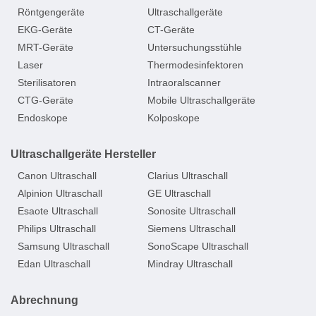
Röntgengeräte
Ultraschallgeräte
EKG-Geräte
CT-Geräte
MRT-Geräte
Untersuchungsstühle
Laser
Thermodesinfektoren
Sterilisatoren
Intraoralscanner
CTG-Geräte
Mobile Ultraschallgeräte
Endoskope
Kolposkope
Ultraschallgeräte Hersteller
Canon Ultraschall
Clarius Ultraschall
Alpinion Ultraschall
GE Ultraschall
Esaote Ultraschall
Sonosite Ultraschall
Philips Ultraschall
Siemens Ultraschall
Samsung Ultraschall
SonoScape Ultraschall
Edan Ultraschall
Mindray Ultraschall
Abrechnung