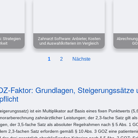
: Strategien
Zahnarzt Software: Anbieter, Kosten
Abrechnung 
rkeit
und Auswahlkriterien im Vergleich
GOZ
1
2
Nächste
OZ-Faktor: Grundlagen, Steigerungssätze 
flicht
gerungssatz) ist ein Multiplikator auf Basis eines fixen Punktwerts (5
onorarberechnung zahnärztlicher Leistungen; der 2,3-fache Satz gilt al
ngen, der 3,5-fache Satz als absoluter Regelrahmen nach § 5 Abs. 1 G
em 2,3-fachen Satz erfordern gemäß § 10 Abs. 3 GOZ eine patientenindi
er drei gesetzlich abschließenden Kriterien nach § 5 Abs. 2 GOZ: Sch