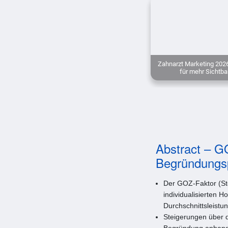
Zahnarzt Marketing 2026
für mehr Sichtba
Abstract – G
Begründungsp
Der GOZ-Faktor (Stei
individualisierten H
Durchschnittsleistu
Steigerungen über d
Begründung anhand d