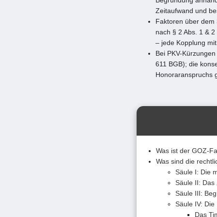
Zeitaufwand und be
Faktoren über dem 
nach § 2 Abs. 1 & 2
– jede Kopplung mit
Bei PKV-Kürzungen 
611 BGB); die konse
Honoraranspruchs ge
Was ist der GOZ-Fa
Was sind die recht
Säule I: Die 
Säule II: Das 
Säule III: Be
Säule IV: Die
Das Tim