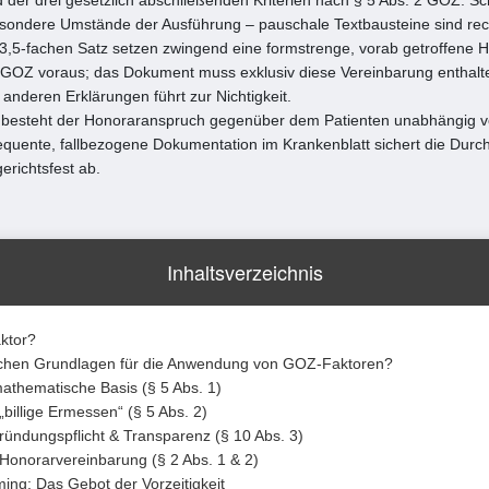
sondere Umstände der Ausführung – pauschale Textbausteine sind rech
3,5-fachen Satz setzen zwingend eine formstrenge, vorab getroffene 
 GOZ voraus; das Dokument muss exklusiv diese Vereinbarung enthalte
 anderen Erklärungen führt zur Nichtigkeit.
besteht der Honoraranspruch gegenüber dem Patienten unabhängig vo
quente, fallbezogene Dokumentation im Krankenblatt sichert die Durch
richtsfest ab.
Inhaltsverzeichnis
ktor?
lichen Grundlagen für die Anwendung von GOZ-Faktoren?
mathematische Basis (§ 5 Abs. 1)
„billige Ermessen“ (§ 5 Abs. 2)
gründungspflicht & Transparenz (§ 10 Abs. 3)
 Honorarvereinbarung (§ 2 Abs. 1 & 2)
ing: Das Gebot der Vorzeitigkeit