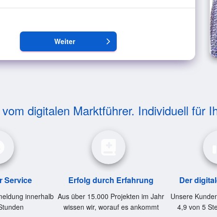
Weiter
arrow_forward_ios
om digitalen Marktführer. Individuell für I
r Service
Erfolg durch Erfahrung
Der digita
eldung innerhalb
Aus über 15.000 Projekten im Jahr
Unsere Kunden
Stunden
wissen wir, worauf es ankommt
4,9 von 5 St