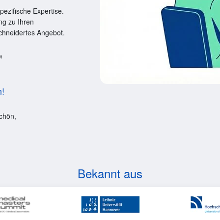
ezifische Expertise.
ng zu Ihren
schneidertes Angebot.
n!
chön,
Bekannt aus