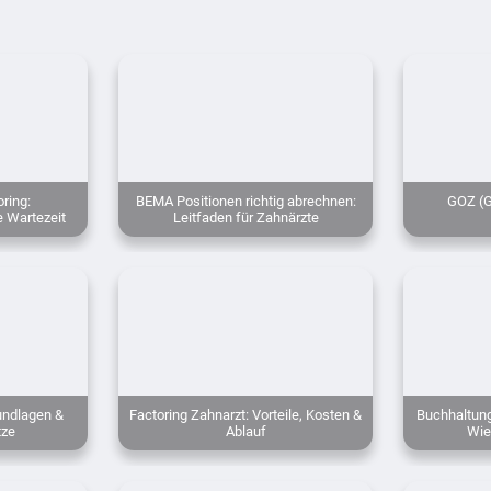
ring:
BEMA Positionen richtig abrechnen:
GOZ (G
 Wartezeit
Leitfaden für Zahnärzte
undlagen &
Factoring Zahnarzt: Vorteile, Kosten &
Buchhaltung
tze
Ablauf
Wie