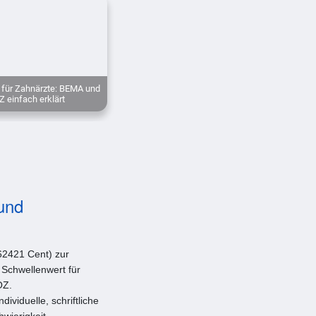
für Zahnärzte: BEMA und
 einfach erklärt
und
,62421 Cent) zur
s Schwellenwert für
OZ.
viduelle, schriftliche
wierigkeit,