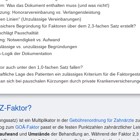
rm: Was das Dokument enthalten muss (und was nicht!)
zung: Honorarvereinbarung vs. Verlangensleistung
ten Linien“ (Unzulässige Vereinbarungen)
ssichere Begründung für Faktoren über dem 2,3-fachen Satz erstellt?
 schlägt Pauschalität
ng: Notwendigkeit vs. Aufwand
Zulässige vs. unzulässige Begründungen
-Logik der Dokumentation
or auch unter den 1,0-fachen Satz fallen?
chaftliche Lage des Patienten ein zulässiges Kriterium für die Faktorgest
an sich bei pauschalen Kürzungen durch private Krankenversicherungen
Z-Faktor?
ngssatz) ist ein Multiplikator in der
Gebührenordnung für Zahnärzte
zur
log zum
GOÄ-Faktor
passt er die festen Punktzahlen zahnärztlicher Le
taufwand
und
Umstände
der Behandlung an. Während der Faktor 2,3 