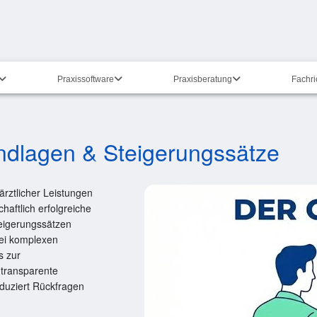
Praxissoftware
Praxisberatung
Fachr
ndlagen & Steigerungssätze
rztlicher Leistungen
haftlich erfolgreiche
teigerungssätzen
ei komplexen
s zur
 transparente
eduziert Rückfragen