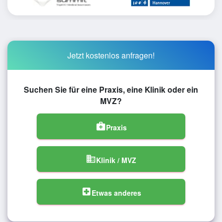
Jetzt kostenlos anfragen!
Suchen Sie für eine Praxis, eine Klinik oder ein
MVZ?
medical_services
Praxis
domain
Klinik / MVZ
local_hospital
Etwas anderes