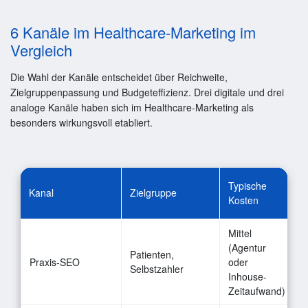
6 Kanäle im Healthcare-Marketing im
Vergleich
Die Wahl der Kanäle entscheidet über Reichweite,
Zielgruppenpassung und Budgeteffizienz. Drei digitale und drei
analoge Kanäle haben sich im Healthcare-Marketing als
besonders wirkungsvoll etabliert.
Typische
E
Kanal
Zielgruppe
Kosten
P
Mittel
S
(Agentur
Patienten,
l
Praxis-SEO
oder
Selbstzahler
p
Inhouse-
S
Zeitaufwand)