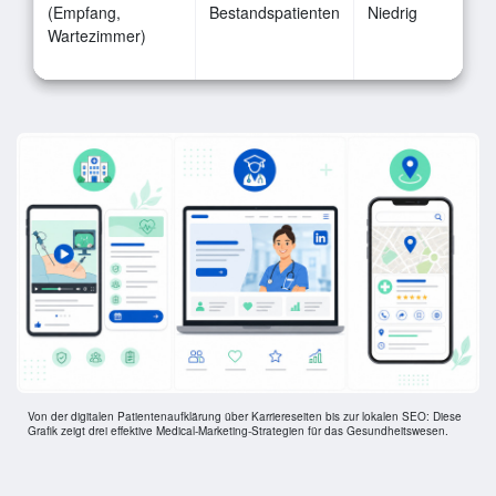
(Empfang,
Bestandspatienten
Niedrig
A
Wartezimmer)
d
W
Von der digitalen Patientenaufklärung über Karriereseiten bis zur lokalen SEO: Diese
Grafik zeigt drei effektive Medical-Marketing-Strategien für das Gesundheitswesen.