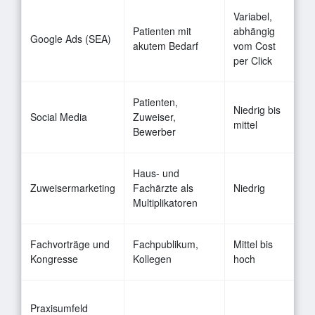
Variabel,
s
Patienten mit
abhängig
Google Ads (SEA)
S
akutem Bedarf
vom Cost
l
per Click
K
M
Patienten,
Niedrig bis
—
Social Media
Zuweiser,
mittel
Z
Bewerber
f
Haus- und
b
Zuweisermarketing
Fachärzte als
Niedrig
F
Multiplikatoren
r
M
Fachvorträge und
Fachpublikum,
Mittel bis
a
Kongresse
Kollegen
hoch
S
Praxisumfeld
g