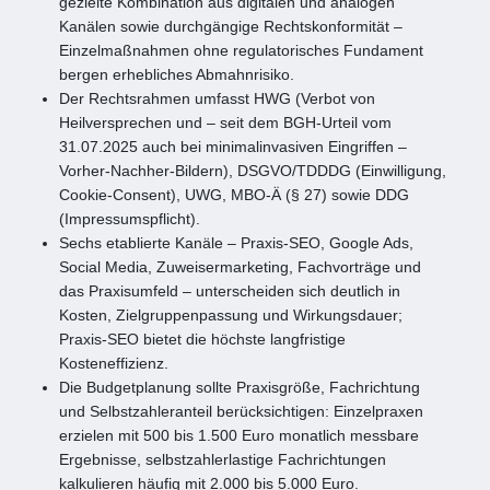
gezielte Kombination aus digitalen und analogen
Kanälen sowie durchgängige Rechtskonformität –
Einzelmaßnahmen ohne regulatorisches Fundament
bergen erhebliches Abmahnrisiko.
Der Rechtsrahmen umfasst HWG (Verbot von
Heilversprechen und – seit dem BGH-Urteil vom
31.07.2025 auch bei minimalinvasiven Eingriffen –
Vorher-Nachher-Bildern), DSGVO/TDDDG (Einwilligung,
Cookie-Consent), UWG, MBO-Ä (§ 27) sowie DDG
(Impressumspflicht).
Sechs etablierte Kanäle – Praxis-SEO, Google Ads,
Social Media, Zuweisermarketing, Fachvorträge und
das Praxisumfeld – unterscheiden sich deutlich in
Kosten, Zielgruppenpassung und Wirkungsdauer;
Praxis-SEO bietet die höchste langfristige
Kosteneffizienz.
Die Budgetplanung sollte Praxisgröße, Fachrichtung
und Selbstzahleranteil berücksichtigen: Einzelpraxen
erzielen mit 500 bis 1.500 Euro monatlich messbare
Ergebnisse, selbstzahlerlastige Fachrichtungen
kalkulieren häufig mit 2.000 bis 5.000 Euro.