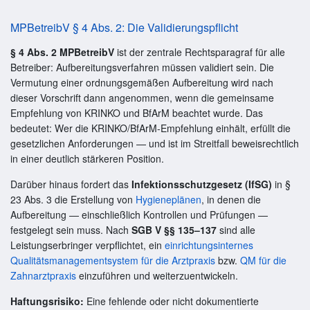
MPBetreibV § 4 Abs. 2: Die Validierungspflicht
§ 4 Abs. 2 MPBetreibV
ist der zentrale Rechtsparagraf für alle
Betreiber: Aufbereitungsverfahren müssen validiert sein. Die
Vermutung einer ordnungsgemäßen Aufbereitung wird nach
dieser Vorschrift dann angenommen, wenn die gemeinsame
Empfehlung von KRINKO und BfArM beachtet wurde. Das
bedeutet: Wer die KRINKO/BfArM-Empfehlung einhält, erfüllt die
gesetzlichen Anforderungen — und ist im Streitfall beweisrechtlich
in einer deutlich stärkeren Position.
Darüber hinaus fordert das
Infektionsschutzgesetz (IfSG)
in §
23 Abs. 3 die Erstellung von
Hygieneplänen
, in denen die
Aufbereitung — einschließlich Kontrollen und Prüfungen —
festgelegt sein muss. Nach
SGB V §§ 135–137
sind alle
Leistungserbringer verpflichtet, ein
einrichtungsinternes
Qualitätsmanagementsystem für die Arztpraxis
bzw.
QM für die
Zahnarztpraxis
einzuführen und weiterzuentwickeln.
Haftungsrisiko:
Eine fehlende oder nicht dokumentierte