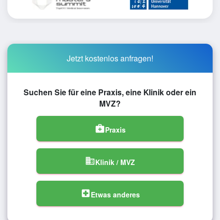
Jetzt kostenlos anfragen!
Suchen Sie für eine Praxis, eine Klinik oder ein
MVZ?
medical_services
Praxis
domain
Klinik / MVZ
local_hospital
Etwas anderes