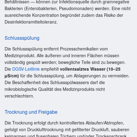
Behältnissen — können zur Infektionsquelle durch gramnegative
Bakterien (Enterobakterien, Pseudomonaden) werden. Eine nicht
ausreichende Konzentration begründet zudem das Risiko der
Desinfektionsmitteltoleranz.
Schlussspülung
Die Schlussspülung entfernt Prozesschemikalien vom
Medizinprodukt. Alle äußeren und inneren Flächen müssen
vollständig gespült werden; bewegliche Teile sind zu bewegen.
Die
DGSV-Leitlinie
empfiehlt
vollentsalztes Wasser (10–25
µS/cm)
für die Schlussspülung, um Ablagerungen zu vermeiden.
Die Beschaffenheit des Schlussspülwassers darf die
mikrobiologische Qualität des Medizinprodukts nicht
verschlechtern.
Trocknung und Freigabe
Die Trocknung erfolgt durch kontrolliertes Ablaufen/Abtropfen,
gefolgt von Drucklufttrocknung mit gefilterter Druckluft, sauberen
keimarmen und flusenfreien Tüchern und/oder Trockenschrank.