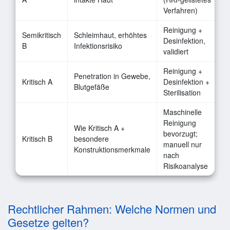
Verfahren)
Reinigung +
Semikritisch
Schleimhaut, erhöhtes
Desinfektion,
B
Infektionsrisiko
validiert
Reinigung +
Penetration in Gewebe,
Kritisch A
Desinfektion +
Blutgefäße
Sterilisation
Maschinelle
Reinigung
Wie Kritisch A +
bevorzugt;
Kritisch B
besondere
manuell nur
Konstruktionsmerkmale
nach
Risikoanalyse
Rechtlicher Rahmen: Welche Normen und
Gesetze gelten?