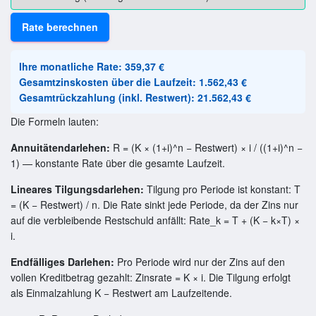
Rate berechnen
Ihre monatliche Rate: 359,37 €
Gesamtzinskosten über die Laufzeit: 1.562,43 €
Gesamtrückzahlung (inkl. Restwert): 21.562,43 €
Die Formeln lauten:
Annuitätendarlehen:
R = (K × (1+i)^n − Restwert) × i / ((1+i)^n −
1) — konstante Rate über die gesamte Laufzeit.
Lineares Tilgungsdarlehen:
Tilgung pro Periode ist konstant: T
= (K − Restwert) / n. Die Rate sinkt jede Periode, da der Zins nur
auf die verbleibende Restschuld anfällt: Rate_k = T + (K − k×T) ×
i.
Endfälliges Darlehen:
Pro Periode wird nur der Zins auf den
vollen Kreditbetrag gezahlt: Zinsrate = K × i. Die Tilgung erfolgt
als Einmalzahlung K − Restwert am Laufzeitende.