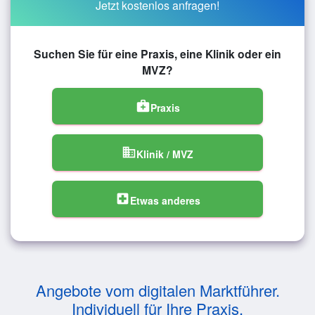
Jetzt kostenlos anfragen!
Suchen Sie für eine Praxis, eine Klinik oder ein
MVZ?
medical_services
Praxis
domain
Klinik / MVZ
local_hospital
Etwas anderes
Angebote vom digitalen Marktführer.
Individuell für Ihre Praxis.