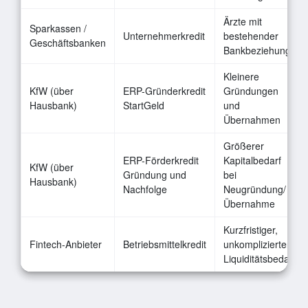
Ärzte mit
Sparkassen /
Unternehmerkredit
bestehender
Geschäftsbanken
Bankbeziehung
Kleinere
KfW (über
ERP-Gründerkredit
Gründungen
Hausbank)
StartGeld
und
Übernahmen
Größerer
ERP-Förderkredit
Kapitalbedarf
KfW (über
Gründung und
bei
Hausbank)
Nachfolge
Neugründung/
Übernahme
Kurzfristiger,
Fintech-Anbieter
Betriebsmittelkredit
unkomplizierter
Liquiditätsbedarf