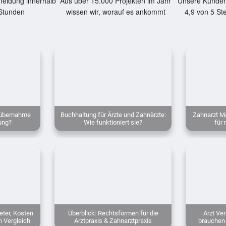
eldung innerhalb
Aus über 15.000 Projekten im Jahr
Unsere Kunden
Stunden
wissen wir, worauf es ankommt
4,9 von 5 St
sübernahme
Buchhaltung für Ärzte und Zahnärzte:
Zahnarzt Ma
ung?
Wie funktioniert sie?
für 
eter, Kosten
Überblick: Rechtsformen für die
Arzt Ve
m Vergleich
Arztpraxis & Zahnarztpraxis
brauchen 