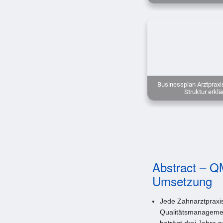
Businessplan Arztpraxis
Struktur erklä
Abstract – Q
Umsetzung
Jede Zahnarztpraxis
Qualitätsmanagement
beträgt drei Jahre 