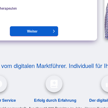
herapeuten
Weiter
arrow_forward_ios
om digitalen Marktführer. Individuell für I
r Service
Erfolg durch Erfahrung
Der digita