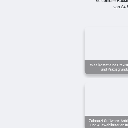
Kostenlose Rückm
von 24 
Was kostet eine Praxi
und Praxisgründ
Zahnarzt Software: Anbi
und Auswahlkriterien i