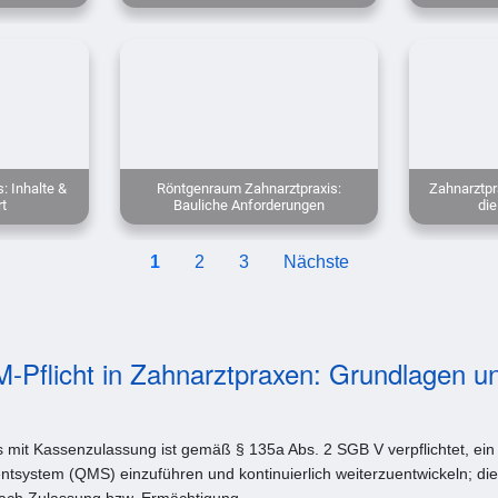
: Inhalte &
Röntgenraum Zahnarztpraxis:
Zahnarztpra
rt
Bauliche Anforderungen
die
1
2
3
Nächste
M-Pflicht in Zahnarztpraxen: Grundlagen u
 mit Kassenzulassung ist gemäß § 135a Abs. 2 SGB V verpflichtet, ein 
system (QMS) einzuführen und kontinuierlich weiterzuentwickeln; die 
nach Zulassung bzw. Ermächtigung.