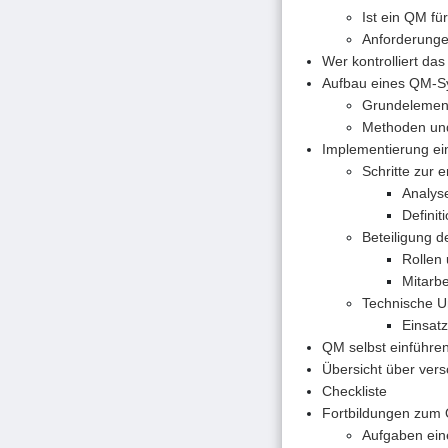
Ist ein QM fü
Anforderunge
Wer kontrolliert da
Aufbau eines QM-Sy
Grundelemen
Methoden und
Implementierung e
Schritte zur 
Analyse
Defini
Beteiligung 
Rollen
Mitarb
Technische U
Einsat
QM selbst einführe
Übersicht über ve
Checkliste
Fortbildungen zum
Aufgaben ein