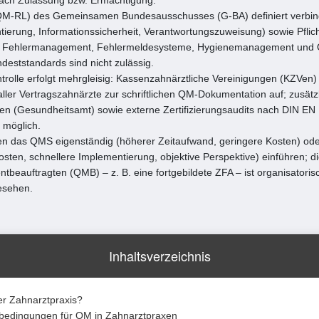
(QM-RL) des Gemeinsamen Bundesausschusses (G-BA) definiert verbi
entierung, Informationssicherheit, Verantwortungszuweisung) sowie Pfli
 Fehlermanagement, Fehlermeldesysteme, Hygienemanagement und O
eststandards sind nicht zulässig.
rolle erfolgt mehrgleisig: Kassenzahnärztliche Vereinigungen (KZVen) f
aller Vertragszahnärzte zur schriftlichen QM-Dokumentation auf; zusätzl
 (Gesundheitsamt) sowie externe Zertifizierungsaudits nach DIN EN
 möglich.
en das QMS eigenständig (höherer Zeitaufwand, geringere Kosten) ode
sten, schnellere Implementierung, objektive Perspektive) einführen; 
beauftragten (QMB) – z. B. eine fortgebildete ZFA – ist organisatori
gesehen.
Inhaltsverzeichnis
er Zahnarztpraxis?
bedingungen für QM in Zahnarztpraxen