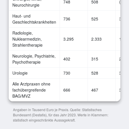
748
508
(286)
Neurochirurgie
Haut- und
736
525
335
Geschlechtskrankheiten
Radiologie,
Nuklearmedizin,
3.295
2.333
1.18
Strahlentherapie
Neurologie, Psychiatrie,
402
315
216
Psychotherapie
Urologie
730
528
365
Alle Arztpraxen ohne
fachübergreifende
666
467
303
BAG/MVZ
Angaben in Tausend Euro je Praxis. Quelle: Statistisches
Bundesamt (Destatis), für das Jahr 2023. Werte in Klammern:
statistisch eingeschränkte Aussagekraft.