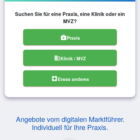
Suchen Sie für eine Praxis, eine Klinik oder ein
MVZ?
medical_services
Praxis
domain
Klinik / MVZ
local_hospital
Etwas anderes
Angebote vom digitalen Marktführer.
Individuell für Ihre Praxis.