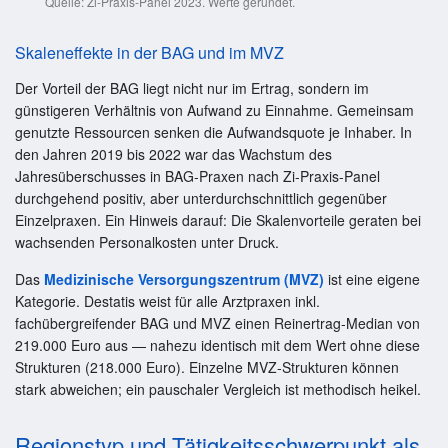
Quelle: Zi-Praxis-Panel 2023. Werte gerundet.
Skaleneffekte in der BAG und im MVZ
Der Vorteil der BAG liegt nicht nur im Ertrag, sondern im
günstigeren Verhältnis von Aufwand zu Einnahme. Gemeinsam
genutzte Ressourcen senken die Aufwandsquote je Inhaber. In
den Jahren 2019 bis 2022 war das Wachstum des
Jahresüberschusses in BAG-Praxen nach Zi-Praxis-Panel
durchgehend positiv, aber unterdurchschnittlich gegenüber
Einzelpraxen. Ein Hinweis darauf: Die Skalenvorteile geraten bei
wachsenden Personalkosten unter Druck.
Das
Medizinische Versorgungszentrum (MVZ)
ist eine eigene
Kategorie. Destatis weist für alle Arztpraxen inkl.
fachübergreifender BAG und MVZ einen Reinertrag-Median von
219.000 Euro aus — nahezu identisch mit dem Wert ohne diese
Strukturen (218.000 Euro). Einzelne MVZ-Strukturen können
stark abweichen; ein pauschaler Vergleich ist methodisch heikel.
Regionstyp und Tätigkeitsschwerpunkt als