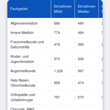
Einnahmen
Einnahmen
Reine
Fachgebiet
Mittel
Median
Mittel
Allgemeinmedizin
566
490
271
Innere Medizin
774
494
333
Frauenheilkunde und
479
392
208
Geburtshilfe
Kinder- und
570
506
277
Jugendmedizin
Augenheilkunde
1.226
567
561
Hals-Nasen-
628
474
311
Ohrenheilkunde
Orthopädie und
797
570
342
Unfallchirurgie
Chirurgie, MKG,