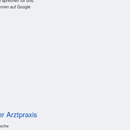
 sprechen für uns:
ernen auf Google
er Arztpraxis
ische