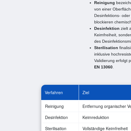
Reinigung
bezeichn
von einer Oberfläch
Desinfektions- oder
blockieren chemisch
Desinfektion
zielt
Keimfreiheit, sond
des Desinfektionsmi
Sterilisation
finalis
inklusive hochresist
Validierung erfolgt 
EN 13060
.
Verfahren
Ziel
Reinigung
Entfernung organischer V
Desinfektion
Keimreduktion
Sterilisation
Vollständige Keimfreiheit