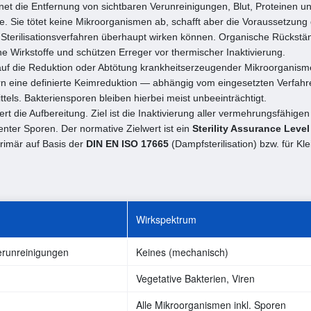
et die Entfernung von sichtbaren Verunreinigungen, Blut, Proteinen u
e. Sie tötet keine Mikroorganismen ab, schafft aber die Voraussetzung
 Sterilisationsverfahren überhaupt wirken können. Organische Rückstä
e Wirkstoffe und schützen Erreger vor thermischer Inaktivierung.
 auf die Reduktion oder Abtötung krankheitserzeugender Mikroorganisme
ern eine definierte Keimreduktion — abhängig vom eingesetzten Verfa
ttels. Bakteriensporen bleiben hierbei meist unbeeinträchtigt.
iert die Aufbereitung. Ziel ist die Inaktivierung aller vermehrungsfähig
enter Sporen. Der normative Zielwert ist ein
Sterility Assurance Level
primär auf Basis der
DIN EN ISO 17665
(Dampfsterilisation) bzw. für Kle
Wirkspektrum
erunreinigungen
Keines (mechanisch)
Vegetative Bakterien, Viren
Alle Mikroorganismen inkl. Sporen