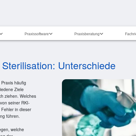
Praxissoftware
Praxisberatung
Fachr
 Sterilisation: Unterschiede
 Praxis häufig
iedene Ziele
ch ziehen. Welches
 von seiner RKI-
n Fehler in dieser
ng führen.
egen, welche