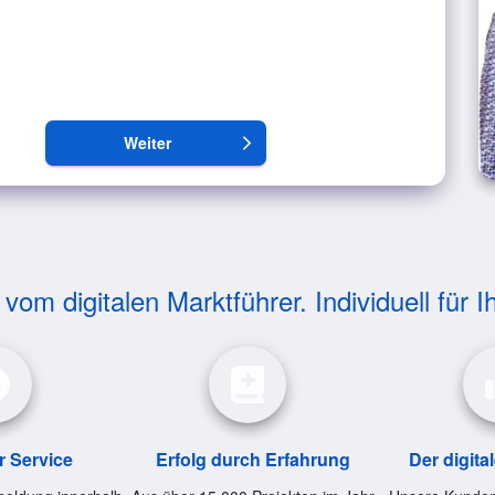
Weiter
arrow_forward_ios
om digitalen Marktführer. Individuell für I
r Service
Erfolg durch Erfahrung
Der digita