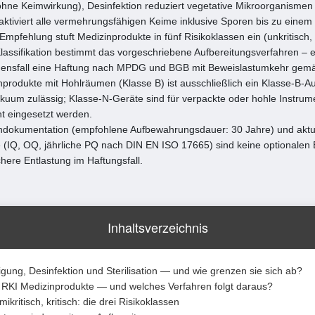
hne Keimwirkung), Desinfektion reduziert vegetative Mikroorganismen a
naktiviert alle vermehrungsfähigen Keime inklusive Sporen bis zu einem
pfehlung stuft Medizinprodukte in fünf Risikoklassen ein (unkritisch, 
e Klassifikation bestimmt das vorgeschriebene Aufbereitungsverfahren –
ensfall eine Haftung nach MPDG und BGB mit Beweislastumkehr gemä
inprodukte mit Hohlräumen (Klasse B) ist ausschließlich ein Klasse-B-Au
akuum zulässig; Klasse-N-Geräte sind für verpackte oder hohle Instru
ht eingesetzt werden.
dokumentation (empfohlene Aufbewahrungsdauer: 30 Jahre) und aktu
e (IQ, OQ, jährliche PQ nach DIN EN ISO 17665) sind keine optionale
chere Entlastung im Haftungsfall.
Inhaltsverzeichnis
ung, Desinfektion und Sterilisation — und wie grenzen sie sich ab?
as RKI Medizinprodukte — und welches Verfahren folgt daraus?
mikritisch, kritisch: die drei Risikoklassen