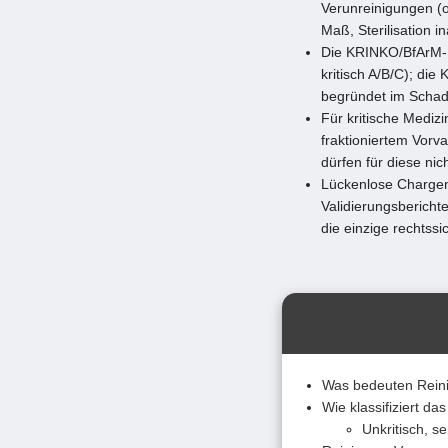
Verunreinigungen (o
Maß, Sterilisation i
Die KRINKO/BfArM-Em
kritisch A/B/C); di
begründet im Schad
Für kritische Mediz
fraktioniertem Vorv
dürfen für diese nic
Lückenlose Chargen
Validierungsbericht
die einzige rechtssi
Was bedeuten Reinig
Wie klassifiziert d
Unkritisch, se