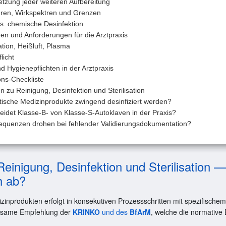
tzung jeder weiteren Aufbereitung
ahren, Wirkspektren und Grenzen
s. chemische Desinfektion
hren und Anforderungen für die Arztpraxis
ation, Heißluft, Plasma
licht
 Hygienepflichten in der Arztpraxis
ns-Checkliste
 zu Reinigung, Desinfektion und Sterilisation
tische Medizinprodukte zwingend desinfiziert werden?
idet Klasse-B- von Klasse-S-Autoklaven in der Praxis?
quenzen drohen bei fehlender Validierungsdokumentation?
inigung, Desinfektion und Sterilisation 
h ab?
zinprodukten erfolgt in konsekutiven Prozessschritten mit spezifischem
insame Empfehlung der
KRINKO
und des
BfArM
, welche die normative 