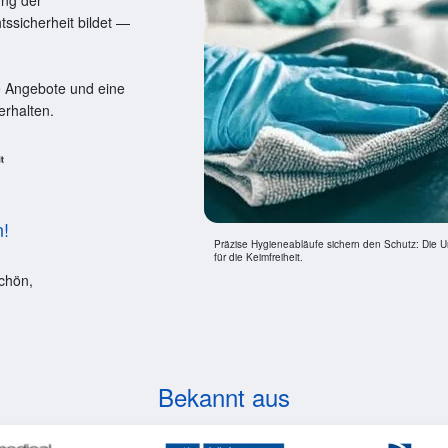
ung der
ssicherheit bildet —
e Angebote und eine
erhalten.
n!
Präzise Hygieneabläufe sichern den Schutz: Die Un
für die Keimfreiheit.
chön,
Bekannt aus