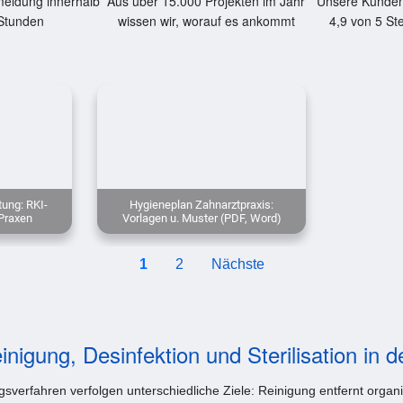
eldung innerhalb
Aus über 15.000 Projekten im Jahr
Unsere Kunden
Stunden
wissen wir, worauf es ankommt
4,9 von 5 St
ung: RKI-
Hygieneplan Zahnarztpraxis:
Praxen
Vorlagen u. Muster (PDF, Word)
1
2
Nächste
inigung, Desinfektion und Sterilisation in d
ngsverfahren verfolgen unterschiedliche Ziele: Reinigung entfernt organ