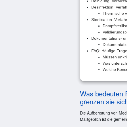
Reinigung: Vorausse
Desinfektion: Verf
Thermische v
Sterilisation: Verfa
Dampfsterilis
Validierungspf
Dokumentations- und
Dokumentatio
FAQ: Häufige Fragen
Müssen unkri
Was untersche
Welche Konse
Was bedeuten Re
grenzen sie sic
Die Aufbereitung von Medi
Maßgeblich ist die geme