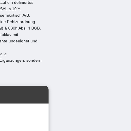
uf ein definiertes
 SAL ≤ 10⁻⁶.
semikritisch A/B,
 eine Fehlzuordnung
ß § 630h Abs. 4 BGB.
toklav mit
mente ungeeignet und
elle
n Ergänzungen, sondern