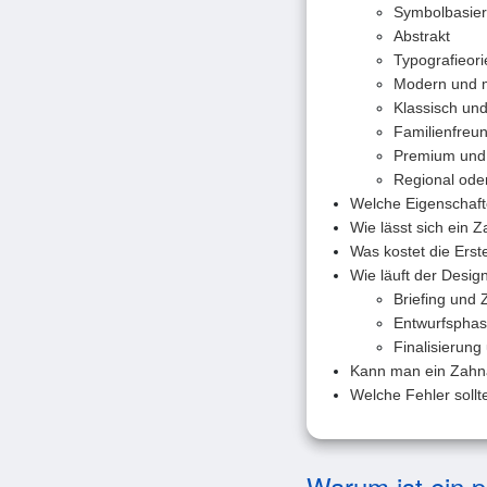
Symbolbasier
Abstrakt
Typografieori
Modern und m
Klassisch und
Familienfreun
Premium und 
Regional oder
Welche Eigenschaft
Wie lässt sich ein 
Was kostet die Erst
Wie läuft der Desig
Briefing und Z
Entwurfspha
Finalisierung
Kann man ein Zahnar
Welche Fehler soll
Warum ist ein p