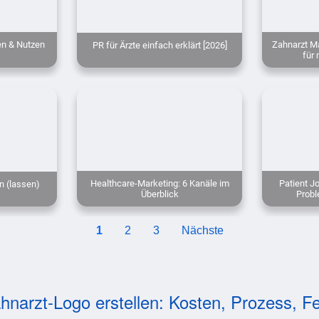
en & Nutzen
Zahnarzt Ma
PR für Ärzte einfach erklärt [2026]
für 
Healthcare-Marketing: 6 Kanäle im
Patient Jo
n (lassen)
Überblick
Prob
1
2
3
Nächste
hnarzt-Logo erstellen: Kosten, Prozess, Fe