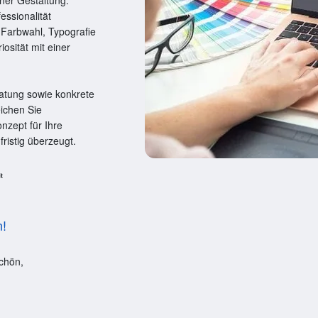
ner Gestaltung.
ssionalität
 Farbwahl, Typografie
osität mit einer
ratung sowie konkrete
eichen Sie
nzept für Ihre
fristig überzeugt.
n!
chön,