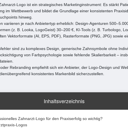
Zahnarzt-Logo ist ein strategisches Marketinginstrument: Es stärkt Pat
rung im Wettbewerb und bildet die Grundlage einer konsistenten Praxisid
ouchpoints hinweg.
en variieren je nach Anbietertyp erheblich: Design-Agenturen 500–5.00
formen (z. B. Looka, LogoGeist) 30–200 €, KI-Tools (z. B. Turbologo, Lo
llten Vektorformate (AI, EPS, PDF), Rasterformate (PNG, JPG) sowie e
fehler sind zu komplexes Design, generische Zahnsymbole ohne Indivi
cksichtigung von Farbpsychologie sowie fehlende Skalierbarkeit – in
dateien.
oder Rebranding empfiehlt sich ein Anbieter, der Logo-Design und Web
ienübergreifend konsistentes Markenbild sicherzustellen.
Inhaltsverzeichnis
ssionelles Zahnarzt-Logo für den Praxiserfolg so wichtig?
rztpraxis-Logos