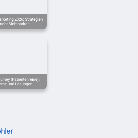
rketing 2026: Strategien
mehr Sichtbarkeit
urney (Patientenreise):
leme und Lösungen
hler