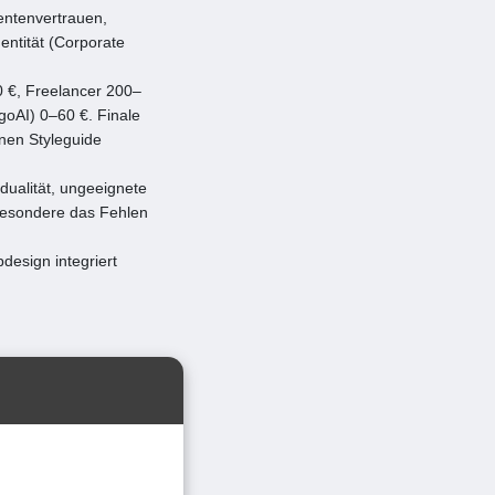
ientenvertrauen,
entität (Corporate
0 €, Freelancer 200–
goAI) 0–60 €. Finale
inen Styleguide
dualität, ungeeignete
sbesondere das Fehlen
design integriert