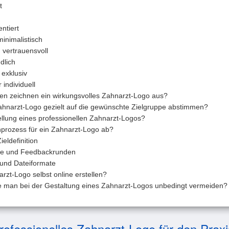
t
entiert
inimalistisch
 vertrauensvoll
dlich
exklusiv
 individuell
en zeichnen ein wirkungsvolles Zahnarzt-Logo aus?
Zahnarzt-Logo gezielt auf die gewünschte Zielgruppe abstimmen?
ellung eines professionellen Zahnarzt-Logos?
nprozess für ein Zahnarzt-Logo ab?
ieldefinition
se und Feedbackrunden
 und Dateiformate
zt-Logo selbst online erstellen?
te man bei der Gestaltung eines Zahnarzt-Logos unbedingt vermeiden?
rofessionelles Zahnarzt-Logo für den Praxi