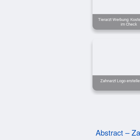
Tierarzt Werbung: Kost
im Check
Zahnarzt Logo erstelle
Abstract – Za