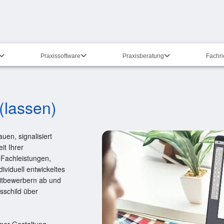
Praxissoftware
Praxisberatung
Fachr
(lassen)
uen, signalisiert
it Ihrer
n Fachleistungen,
ividuell entwickeltes
 Mitbewerbern ab und
isschild über