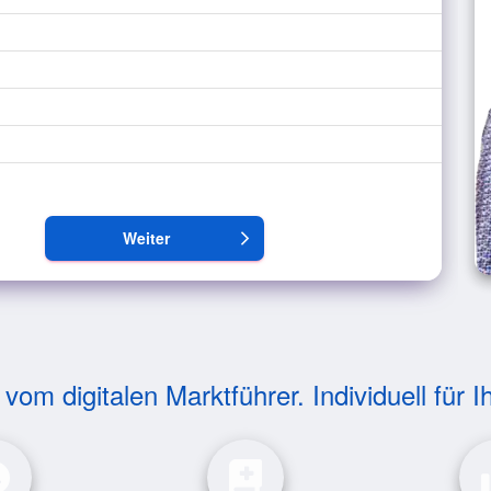
Weiter
arrow_forward_ios
om digitalen Marktführer. Individuell für I