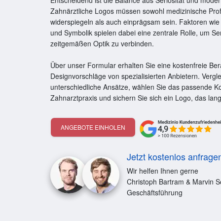
Entscheidend ist die Balance aus Seriosität und moder
Zahnärztliche Logos müssen sowohl medizinische Profe
widerspiegeln als auch einprägsam sein. Faktoren wie
und Symbolik spielen dabei eine zentrale Rolle, um Seri
zeitgemäßen Optik zu verbinden.
Über unser Formular erhalten Sie eine kostenfreie Be
Designvorschläge von spezialisierten Anbietern. Vergl
unterschiedliche Ansätze, wählen Sie das passende Ko
Zahnarztpraxis und sichern Sie sich ein Logo, das lang
ANGEBOTE EINHOLEN
Jetzt kostenlos anfrage
Wir helfen Ihnen gerne
Christoph Bartram & Marvin S
Geschäftsführung