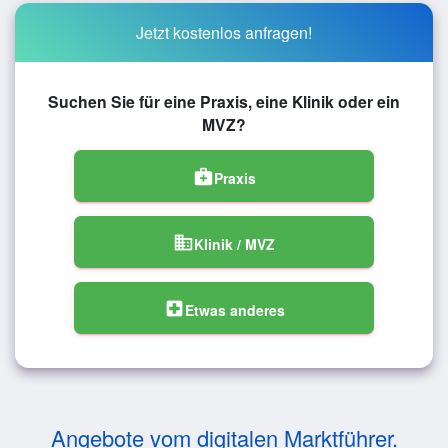
Jetzt kostenlos anfragen!
Suchen Sie für eine Praxis, eine Klinik oder ein
MVZ?
medical_services
Praxis
domain
Klinik / MVZ
local_hospital
Etwas anderes
Angebote vom digitalen Marktführer.