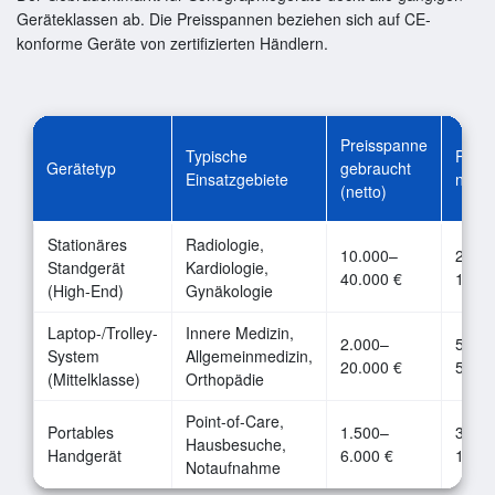
Geräteklassen ab. Die Preisspannen beziehen sich auf CE-
konforme Geräte von zertifizierten Händlern.
Preisspanne
Typische
Preis
Gerätetyp
gebraucht
Einsatzgebiete
neu (
(netto)
Stationäres
Radiologie,
10.000–
20.0
Standgerät
Kardiologie,
40.000 €
120.0
(High-End)
Gynäkologie
Laptop-/Trolley-
Innere Medizin,
2.000–
5.00
System
Allgemeinmedizin,
20.000 €
50.00
(Mittelklasse)
Orthopädie
Point-of-Care,
Portables
1.500–
3.50
Hausbesuche,
Handgerät
6.000 €
15.00
Notaufnahme