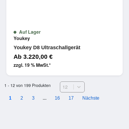
Auf Lager
Youkey
Youkey D8 Ultraschallgerät
Ab
3.220,00
€
zzgl. 19 % MwSt.
*
Select number per page
1 - 12 von 199 Produkten
1
2
3
16
17
Nächste
…