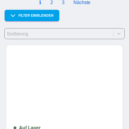
1
2
3
Nächste
FILTER EINBLENDEN
Sort
Sort content
Auf Lager