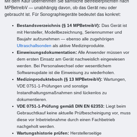
Mit dem Kauf übernehmen Sie sämtliche Betreiberpflichten nach
MPBetreibV — unabhängig davon, ob das Gerät neu oder
gebraucht ist. Für Sonographiegeräte bedeutet das konkret:
Bestandsverzeichnis (§ 14 MPBetreibV):
Das Gerät ist
mit Hersteller, Modellbezeichnung, Seriennummer und
Baujahr aufzunehmen — ebenso alle zugehörigen
Ultraschallsonden
als aktive Medizinprodukte.
Einweisungsdokumentation:
Alle Anwender müssen vor
dem ersten Einsatz am Gerät nachweislich eingewiesen
werden. Bei Personalwechsel oder wesentlichem
Softwareupdate ist die Einweisung zu wiederholen.
Medizinproduktebuch (§ 13 MPBetreibV):
Wartungen,
VDE 0751-1-Prüfungen und sonstige
Instandhaltungsmaßnahmen sind lückenlos zu
dokumentieren.
VDE 0751-1-Prüfung gemäß DIN EN 62353:
Liegt beim
Gebrauchtkauf keine aktuelle Prüfbescheinigung vor, muss
diese vor Inbetriebnahme durch einen Fachbetrieb
nachgeholt werden.
Wartungshistorie prüfen:
Herstellerseitige