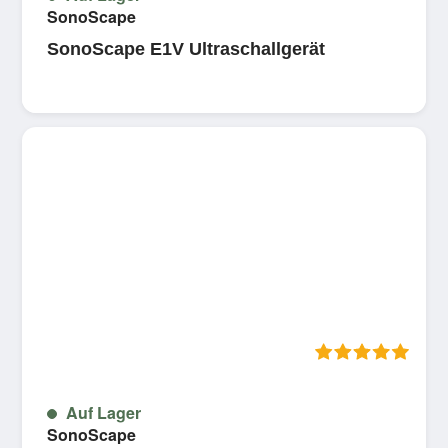
SonoScape
SonoScape E1V Ultraschallgerät
5 
Auf Lager
SonoScape