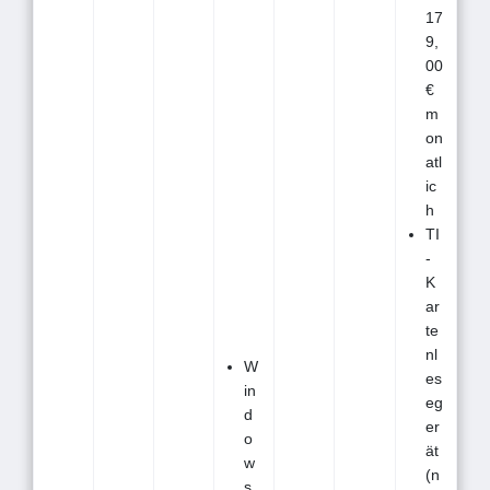
17
9,
00
€
m
on
atl
ic
h
TI
-
K
ar
te
nl
W
es
in
eg
d
er
o
ät
w
(n
s