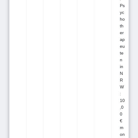
Ps
yc
ho
th
er
ap
eu
te
n
in
N
R
W
:
10
,0
0
€
m
on