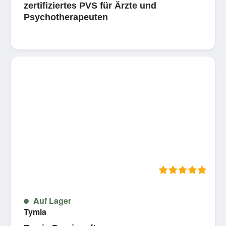
zertifiziertes PVS für Ärzte und
Psychotherapeuten
5 
Auf Lager
Tymia