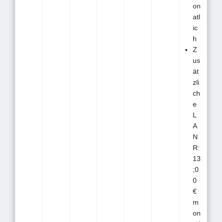
on
atl
ic
h
Z
us
ät
zli
ch
e
L
A
N
R:
13
;0
0
€
m
on