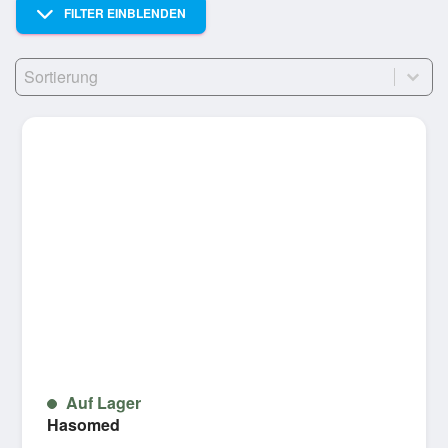
FILTER EINBLENDEN
Sort
Sort content
Auf Lager
Hasomed