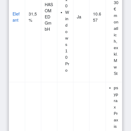
30
HAS
0
€
OM
W
Elef
31,5
10.6
m
ED
Ja
in
ant
%
57
on
Gm
d
bH
atl
o
ic
w
h,
s
ex
1
kl.
0
M
Pr
w
o
St
ps
yp
ra
x
Pr
ax
is