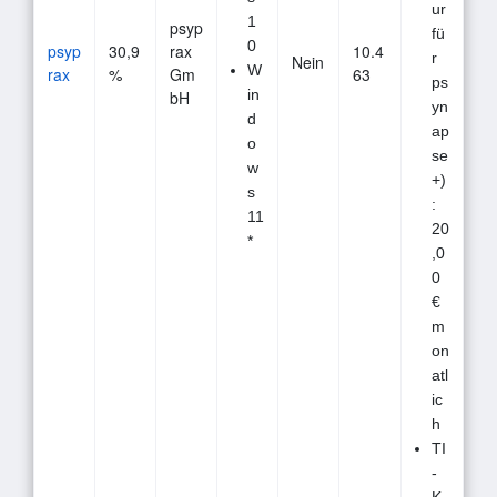
ur
1
psyp
fü
0
psyp
30,9
rax
10.4
r
Nein
W
rax
%
Gm
63
ps
in
bH
yn
d
ap
o
se
w
+)
s
:
11
20
*
,0
0
€
m
on
atl
ic
h
TI
-