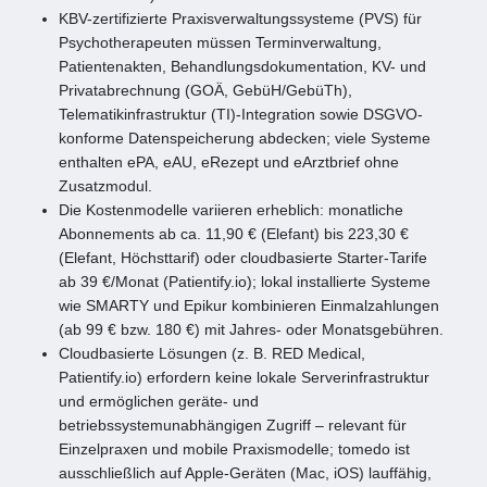
KBV-zertifizierte Praxisverwaltungssysteme (PVS) für
Psychotherapeuten müssen Terminverwaltung,
Patientenakten, Behandlungsdokumentation, KV- und
Privatabrechnung (GOÄ, GebüH/GebüTh),
Telematikinfrastruktur (TI)-Integration sowie DSGVO-
konforme Datenspeicherung abdecken; viele Systeme
enthalten ePA, eAU, eRezept und eArztbrief ohne
Zusatzmodul.
Die Kostenmodelle variieren erheblich: monatliche
Abonnements ab ca. 11,90 € (Elefant) bis 223,30 €
(Elefant, Höchsttarif) oder cloudbasierte Starter-Tarife
ab 39 €/Monat (Patientify.io); lokal installierte Systeme
wie SMARTY und Epikur kombinieren Einmalzahlungen
(ab 99 € bzw. 180 €) mit Jahres- oder Monatsgebühren.
Cloudbasierte Lösungen (z. B. RED Medical,
Patientify.io) erfordern keine lokale Serverinfrastruktur
und ermöglichen geräte- und
betriebssystemunabhängigen Zugriff – relevant für
Einzelpraxen und mobile Praxismodelle; tomedo ist
ausschließlich auf Apple-Geräten (Mac, iOS) lauffähig,