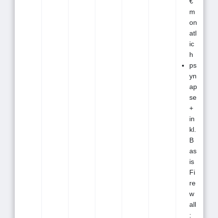
€
m
on
atl
ic
h
ps
yn
ap
se
+
in
kl.
B
as
is
Fi
re
w
all
: