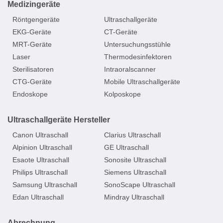
Medizingeräte
Röntgengeräte
Ultraschallgeräte
EKG-Geräte
CT-Geräte
MRT-Geräte
Untersuchungsstühle
Laser
Thermodesinfektoren
Sterilisatoren
Intraoralscanner
CTG-Geräte
Mobile Ultraschallgeräte
Endoskope
Kolposkope
Ultraschallgeräte Hersteller
Canon Ultraschall
Clarius Ultraschall
Alpinion Ultraschall
GE Ultraschall
Esaote Ultraschall
Sonosite Ultraschall
Philips Ultraschall
Siemens Ultraschall
Samsung Ultraschall
SonoScape Ultraschall
Edan Ultraschall
Mindray Ultraschall
Abrechnung