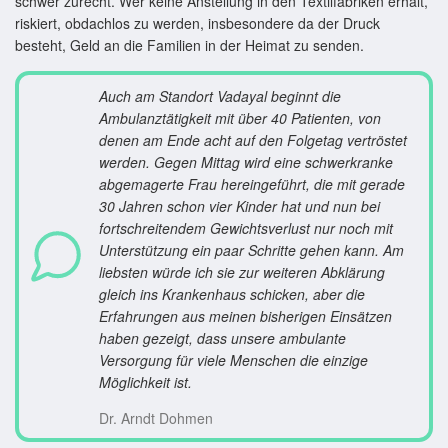
schwer zurecht. Wer keine Anstellung in den Textilfabriken erhält,
riskiert, obdachlos zu werden, insbesondere da der Druck
besteht, Geld an die Familien in der Heimat zu senden.
Auch am Standort Vadayal beginnt die
Ambulanz­tätigkeit mit über 40 Patienten, von
denen am Ende acht auf den Folge­tag vertröstet
werden. Gegen Mittag wird eine schwer­kranke
abge­magerte Frau herein­geführt, die mit gerade
30 Jahren schon vier Kinder hat und nun bei
fort­schreitendem Gewichts­verlust nur noch mit
Unter­stützung ein paar Schritte gehen kann. Am
liebsten würde ich sie zur weiteren Abklärung
gleich ins Kranken­haus schicken, aber die
Erfahrungen aus meinen bisherigen Einsätzen
haben gezeigt, dass unsere ambulante
Versorgung für viele Menschen die einzige
Möglich­keit ist.
Dr. Arndt Dohmen