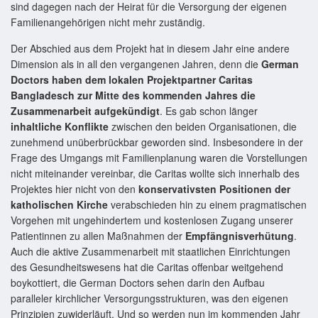
sind dagegen nach der Heirat für die Versorgung der eigenen
Familienangehörigen nicht mehr zuständig.
Der Abschied aus dem Projekt hat in diesem Jahr eine andere
Dimension als in all den vergangenen Jahren, denn die
German
Doctors haben dem lokalen Projektpartner Caritas
Bangladesch zur Mitte des kommenden Jahres die
Zusammenarbeit aufgekündigt
. Es gab schon länger
inhaltliche Konflikte
zwischen den beiden Organisationen, die
zunehmend unüberbrückbar geworden sind. Insbesondere in der
Frage des Umgangs mit Familienplanung waren die Vorstellungen
nicht miteinander vereinbar, die Caritas wollte sich innerhalb des
Projektes hier nicht von den
konservativsten Positionen der
katholischen Kirche
verabschieden hin zu einem pragmatischen
Vorgehen mit ungehindertem und kostenlosen Zugang unserer
Patientinnen zu allen Maßnahmen der
Empfängnisverhütung
.
Auch die aktive Zusammenarbeit mit staatlichen Einrichtungen
des Gesundheitswesens hat die Caritas offenbar weitgehend
boykottiert, die German Doctors sehen darin den Aufbau
paralleler kirchlicher Versorgungsstrukturen, was den eigenen
Prinzipien zuwiderläuft. Und so werden nun im kommenden Jahr