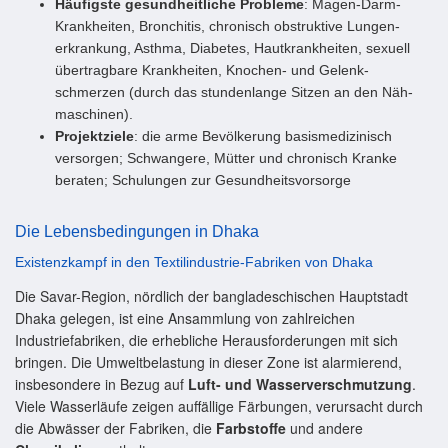
Häufigste gesund­heitliche Probleme
: Magen-Darm-
Krankheiten, Bronchitis, chronisch obstruktive Lungen­
erkrankung, Asthma, Diabetes, Haut­krankheiten, sexuell
über­tragbare Krankheiten, Knochen- und Gelenk­
schmerzen (durch das stunden­lange Sitzen an den Näh­
maschinen).
Projektziele
: die arme Bevölkerung basis­medizinisch
versorgen; Schwangere, Mütter und chronisch Kranke
beraten; Schulungen zur Gesund­heitsvorsorge
Die Lebensbedingungen in Dhaka
Existenzkampf in den Textilindustrie-Fabriken von Dhaka
Die Savar-Region, nördlich der bangladeschischen Hauptstadt
Dhaka gelegen, ist eine Ansammlung von zahlreichen
Industriefabriken, die erhebliche Herausforderungen mit sich
bringen. Die Umweltbelastung in dieser Zone ist alarmierend,
insbesondere in Bezug auf
Luft- und Wasserverschmutzung
.
Viele Wasserläufe zeigen auffällige Färbungen, verursacht durch
die Abwässer der Fabriken, die
Farbstoffe
und andere