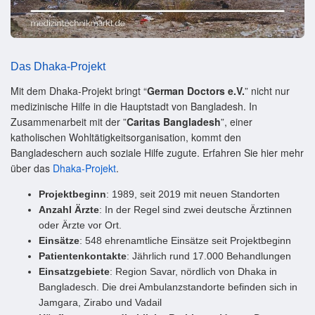
Das Dhaka-Projekt
Mit dem Dhaka-Projekt bringt “
German Doctors e.V.
” nicht nur
medizinische Hilfe in die Hauptstadt von Bangladesh. In
Zusammenarbeit mit der ”
Caritas Bangladesh
”, einer
katholischen Wohltätigkeitsorganisation, kommt den
Bangladeschern auch soziale Hilfe zugute. Erfahren Sie hier mehr
über das
Dhaka-Projekt
.
Projektbeginn
: 1989, seit 2019 mit neuen Standorten
Anzahl Ärzte
: In der Regel sind zwei deutsche Ärztinnen
oder Ärzte vor Ort.
Einsätze
: 548 ehren­amtliche Einsätze seit Projektbeginn
Patientenkontakte
: Jährlich rund 17.000 Behandlungen
Einsatzgebiete
: Region Savar, nördlich von Dhaka in
Bangladesch. Die drei Ambulanz­standorte befinden sich in
Jamgara, Zirabo und Vadail