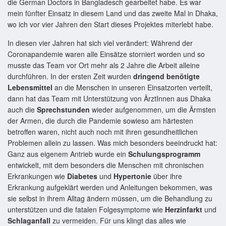
die German Doctors in Bangladesch gearbeitet habe. Es war
mein fünfter Einsatz in diesem Land und das zweite Mal in Dhaka,
wo ich vor vier Jahren den Start dieses Projektes miterlebt habe.
In diesen vier Jahren hat sich viel verändert: Während der
Coronapandemie waren alle Einsätze storniert worden und so
musste das Team vor Ort mehr als 2 Jahre die Arbeit alleine
durchführen. In der ersten Zeit wurden
dringend benötigte
Lebensmittel
an die Menschen in unseren Einsatzorten verteilt,
dann hat das Team mit Unterstützung von ÄrztInnen aus Dhaka
auch die
Sprechstunden
wieder aufgenommen, um die Ärmsten
der Armen, die durch die Pandemie sowieso am härtesten
betroffen waren, nicht auch noch mit ihren gesundheitlichen
Problemen allein zu lassen. Was mich besonders beeindruckt hat:
Ganz aus eigenem Antrieb wurde ein
Schulungsprogramm
entwickelt, mit dem besonders die Menschen mit chronischen
Erkrankungen wie
Diabetes
und
Hypertonie
über ihre
Erkrankung aufgeklärt werden und Anleitungen bekommen, was
sie selbst in ihrem Alltag ändern müssen, um die Behandlung zu
unterstützen und die fatalen Folgesymptome wie
Herzinfarkt
und
Schlaganfall
zu vermeiden. Für uns klingt das alles wie