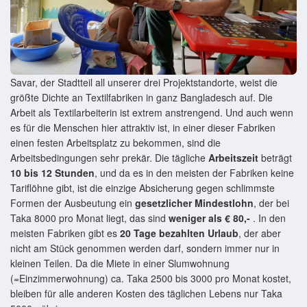
Savar, der Stadtteil all unserer drei Projektstandorte, weist die
größte Dichte an Textilfabriken in ganz Bangladesch auf. Die
Arbeit als Textilarbeiterin ist extrem anstrengend. Und auch wenn
es für die Menschen hier attraktiv ist, in einer dieser Fabriken
einen festen Arbeitsplatz zu bekommen, sind die
Arbeitsbedingungen sehr prekär. Die tägliche
Arbeitszeit
beträgt
10 bis 12 Stunden
, und da es in den meisten der Fabriken keine
Tariflöhne gibt, ist die einzige Absicherung gegen schlimmste
Formen der Ausbeutung ein
gesetzlicher Mindestlohn
, der bei
Taka 8000 pro Monat liegt, das sind
weniger als € 80,-
. In den
meisten Fabriken gibt es
20 Tage bezahlten Urlaub
, der aber
nicht am Stück genommen werden darf, sondern immer nur in
kleinen Teilen. Da die Miete in einer Slumwohnung
(=Einzimmerwohnung) ca. Taka 2500 bis 3000 pro Monat kostet,
bleiben für alle anderen Kosten des täglichen Lebens nur Taka