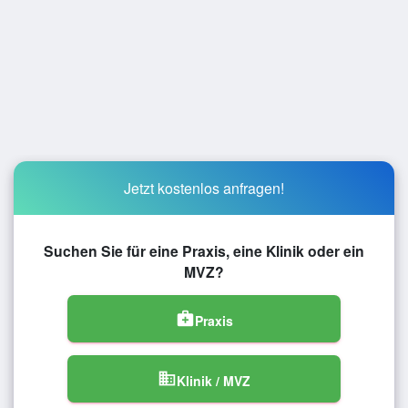
Jetzt kostenlos anfragen!
Suchen Sie für eine Praxis, eine Klinik oder ein
MVZ?
medical_services
Praxis
domain
Klinik / MVZ