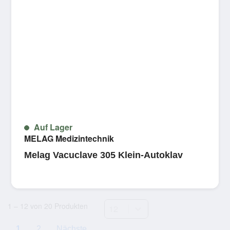
Auf Lager
MELAG Medizintechnik
Melag Vacuclave 305 Klein-Autoklav
Select number per page
1 – 12 von 20 Produkten
1
2
Nächste