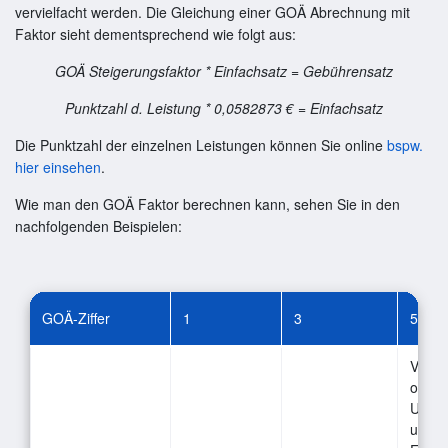
vervielfacht werden. Die Gleichung einer GOÄ Abrechnung mit
Faktor sieht dementsprechend wie folgt aus:
GOÄ Steigerungsfaktor * Einfachsatz = Gebührensatz
Punktzahl d. Leistung * 0,0582873 € = Einfachsatz
Die Punktzahl der einzelnen Leistungen können Sie online
bspw.
hier einsehen
.
Wie man den GOÄ Faktor berechnen kann, sehen Sie in den
nachfolgenden Beispielen:
GOÄ-Ziffer
1
3
56
Verwe
ohne
Unter
und o