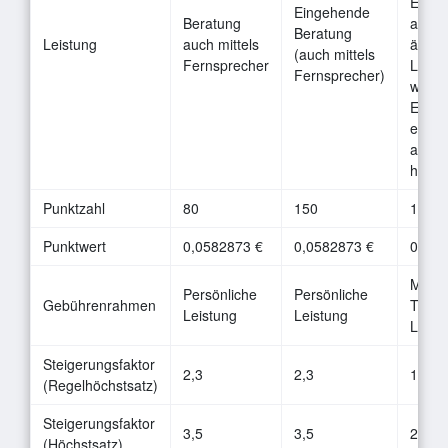
Erbri
Eingehende
Beratung
ander
Beratung
Leistung
auch mittels
ärztli
(auch mittels
Fernsprecher
Leist
Fernsprecher)
wege
Erkra
erford
ange
halbe
Punktzahl
80
150
180
Punktwert
0,0582873 €
0,0582873 €
0,058
Mediz
Persönliche
Persönliche
Gebührenrahmen
Techn
Leistung
Leistung
Leist
Steigerungsfaktor
2,3
2,3
1,8
(Regelhöchstsatz)
Steigerungsfaktor
3,5
3,5
2,5
(Höchstsatz)