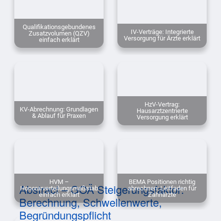
Qualifikationsgebundenes
IV-Verträge: Integrierte
Zusatzvolumen (QZV)
Versorgung für Ärzte erklärt
einfach erklärt
HzV-Vertrag:
KV-Abrechnung: Grundlagen
Hausarztzentrierte
& Ablauf für Praxen
Versorgung erklärt
HVM –
BEMA Positionen richtig
Abstract – GOÄ Steigerungsfaktor:
Honorarverteilungsmaßstab
abrechnen: Leitfaden für
einfach erklärt
Zahnärzte
Berechnung, Schwellenwerte,
Begründungspflicht