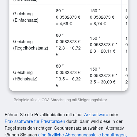
80 *
150 *
180 *
Gleichung
0,0582873 €
0,0582873 €
0,058
(Einfachsatz)
= 4,66 €
= 8,74 €
10,49
80 *
150 *
180 *
Gleichung
0,0582873 €
0,0582873 € *
0,058
(Regelhöchstsatz)
* 2,3 = 10,72
2,3 = 20,11 €
1,8 =
€
80 *
150 *
180 *
Gleichung
0,0582873 €
0,0582873 € *
0,058
(Höchstsatz)
* 3,5 = 16,32
3,5 = 30,60 €
2,5 =
€
Beispiele für die GOÄ Abrechnung mit Steigerungsfaktor
Führen Sie die Privatliquidation mit einer
Arztsoftware
oder
Praxissoftware für Privatpraxen
durch, dann wird diese in der
Regel stets den richtigen Gebührensatz auswählen. Alternativ
können Sie auch
eine ärztliche Abrechnungsstelle beauftragen,