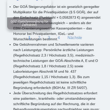
Der GOÄ Steigerungsfaktor ist ein gesetzlich geregelter
Multiplikator für die Privatliquidation (§ 5 GOÄ), der auf
den Einfachsatz (Punktzahl × 0,0582873 €) angewendet
GOZ (Gebührenordnung für
wird und ohne Inflationsausgleich – anders als der
Zahnärzte)
EBM-Orientierungswert bei Kassenpatienten – das
Honorar bei Privatpatienten, IGeL- und
1
2
3
4
Nächste
Wunschleistungen bestimmt.
Die Gebührenrahmen und Schwellenwerte variieren
nach Leistungstyp: Persönliche ärztliche Leistungen
(Regelhöchstsatz 2,3 / Höchstsatz 3,5), medizinisch-
technische Leistungen der GOÄ-Abschnitte A, E und O
(Regelhöchstsatz 1,8 / Höchstsatz 2,5) sowie
Laborleistungen Abschnitt M und Nr. 437
(Regelhöchstsatz 1,15 / Höchstsatz 1,3). Bis zum
jeweiligen Regelhöchstsatz ist keine schriftliche
Begründung erforderlich (BGH Az. III ZR 54/07).
Jede Überschreitung des Regelhöchstsatzes erfordert
eine patienten-, krankheits- oder umstandsbezogene
schriftliche Begründung auf der Rechnung, die in der
Behandlungsdokumentation nachvollziehbar sein muss;