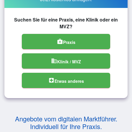
Suchen Sie für eine Praxis, eine Klinik oder ein
MVZ?
medical_services
Praxis
domain
Klinik / MVZ
local_hospital
Etwas anderes
Angebote vom digitalen Marktführer.
Individuell für Ihre Praxis.