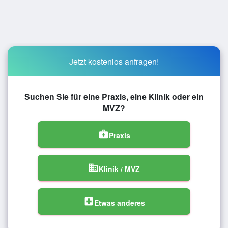
Jetzt kostenlos anfragen!
Suchen Sie für eine Praxis, eine Klinik oder ein
MVZ?
medical_services
Praxis
domain
Klinik / MVZ
local_hospital
Etwas anderes