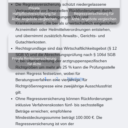
Die Regressversicherung schützt niedergelassene
Private
Vertragsärzte vor finanziellen Rückforderungen durch
Haftpflichtversicherung für
Regressversicherung für
Kassenärztliche Vereinigungen (KV) und
Ärzte: Angebote vergleichen
Ärzte: Angebote vergleichen
Krankenkassen, die bei als unwirtschaftlich eingestuften
Arzneimittel- oder Heilmittelverordnungen entstehen,
und übernimmt zusätzlich Anwalts-, Gerichts- und
Gutachterkosten.
Rechtsgrundlage sind das Wirtschaftlichkeitsgebot (§ 12
SGB V) und die Abrechnungsprüfung nach § 106d SGB
Private Rentenversicherung
V; bei Überschreitung der arztgruppenspezifischen
für Ärzte
Richtgrößen um mehr als 25 % kann die Prüfungsstelle
einen Regress festsetzen, wobei für
1
2
Nächste
Beratungsverfahren eine vierjährige, für
Richtgrößenregresse eine zweijährige Ausschlussfrist
gilt.
Ohne Regressversicherung können Rückforderungen
inklusive Verfahrenskosten fünf- bis sechsstellige
Beträge erreichen; empfohlene
Mindestdeckungssumme beträgt 100.000 €. Die
Regressversicherung ist von der