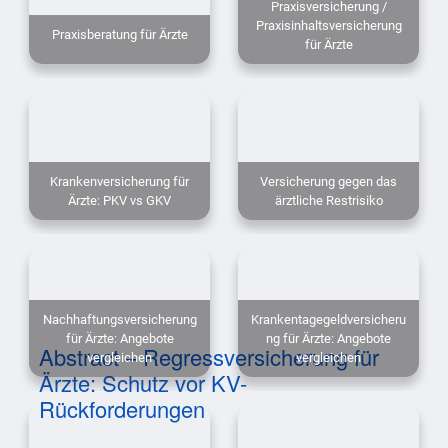
Praxisversicherung /
Praxisinhaltsversicherung
Praxisberatung für Ärzte
für Ärzte
Krankenversicherung für
Versicherung gegen das
Ärzte: PKV vs GKV
ärztliche Restrisiko
Nachhaftungsversicherung
Krankentagegeldversicheru
für Ärzte: Angebote
ng für Ärzte: Angebote
Abstract – Regressversicherung für
vergleichen
vergleichen
Ärzte: Schutz vor KV-
Rückforderungen