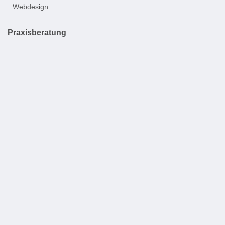
Webdesign
Praxisberatung
Niederlassungsberatung
Praxisübernahme
Praxisgründung
Praxisfinanzierung
Praxiswertermittlung
Praxisformen
Rechtsformen
Praxisverkauf
Digitale Tools
Praxissoftware
Digitale Anamnese
Online-Terminbuchung
Videosprechstunde
KI-Telefonassistent
Therapiegeräte
Ultraschalltherapiegeräte
Elektrotherapiegeräte
Stoßwellengeräte