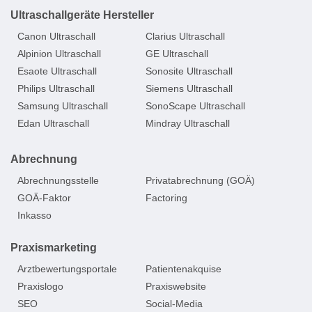
Ultraschallgeräte Hersteller
Canon Ultraschall
Clarius Ultraschall
Alpinion Ultraschall
GE Ultraschall
Esaote Ultraschall
Sonosite Ultraschall
Philips Ultraschall
Siemens Ultraschall
Samsung Ultraschall
SonoScape Ultraschall
Edan Ultraschall
Mindray Ultraschall
Abrechnung
Abrechnungsstelle
Privatabrechnung (GOÄ)
GOÄ-Faktor
Factoring
Inkasso
Praxismarketing
Arztbewertungsportale
Patientenakquise
Praxislogo
Praxiswebsite
SEO
Social-Media