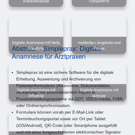
Krankenhäuser
ConsentPro
Digitale Anamnese mit Nelly
myMedax | Angebote und
Abstract – Simpleprax: Digitale
Solutions
Preise
Anamnese für Arztpraxen
Simpleprax ist eine sichere Software für die digitale
Erhebung, Auswertung und Archivierung von
Patientenformularen (Anamnese, Dokumentation,
Digitale Anamnese mit
Digitale Anamnese mit
Aufklärung) mit automatisiertem Import in
infoskop
quincee
Praxisverwaltungssysteme via GDT, VDDS-media, FHIR
oder Ordnersynchronisation.
Formulare können vorab per E-Mail-Link oder
Terminbuchungsportal sowie vor Ort per Tablet
(iOS/Android), QR-Code oder Smartphone ausgefüllt
und mit einer fortgeschrittenen elektronischen Signatur