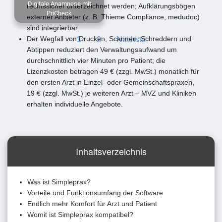
Digitale Anamnese mit
rechtssicher unterzeichnet werden; Aufklärungsbögen
PriCheck
externer Anbieter (z. B. Thieme Compliance, medudoc)
sind integrierbar.
Der Wegfall von Drucken, Scannen, Schreddern und
1
2
Nächste
Abtippen reduziert den Verwaltungsaufwand um
durchschnittlich vier Minuten pro Patient; die
Lizenzkosten betragen 49 € (zzgl. MwSt.) monatlich für
den ersten Arzt in Einzel- oder Gemeinschaftspraxen,
19 € (zzgl. MwSt.) je weiteren Arzt – MVZ und Kliniken
erhalten individuelle Angebote.
Inhaltsverzeichnis
Was ist Simpleprax?
Vorteile und Funktionsumfang der Software
Endlich mehr Komfort für Arzt und Patient
Womit ist Simpleprax kompatibel?