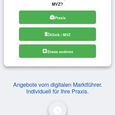
MVZ?
medical_services
Praxis
domain
Klinik / MVZ
local_hospital
Etwas anderes
Angebote vom digitalen Marktführer.
Individuell für Ihre Praxis.