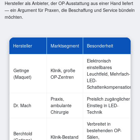
Hersteller als Anbieter, der OP-Ausstattung aus einer Hand liefert
— ein Argument für Praxen, die Beschaffung und Service bündeln
möchten.
Hersteller
Marktsegment
Besonderheit
Elektronisch
einstellbares
Getinge
Klinik, große
Leuchtfeld, Mehrfach-
(Maquet)
OP-Zentren
LED-
Schattenkompensation
Praxis,
Preislich zugänglicher
Dr. Mach
ambulante
Einstieg in LED-
Chirurgie
Technik
Verbreitet in
bestehenden OP-
Berchtold
Klinik-Bestand
Sälen,