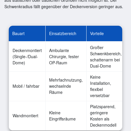
Schwenkradius fällt gegenüber der Deckenversion geringer aus.
Bauart
Einsatzbereich
Vorteile
N
Großer
Deckenmontiert
Ambulante
B
Schwenkbereich,
(Single-/Dual-
Chirurgie, fester
n
schattenarm bei
Dome)
OP-Raum
Dual-Dome
Keine
G
Mehrfachnutzung,
Installation,
Mobil / fahrbar
wechselnde
flexibel
S
Räume
versetzbar
e
Platzsparend,
Kleine
geringere
E
Wandmontiert
Eingriffsräume
Kosten als
Deckenmodell