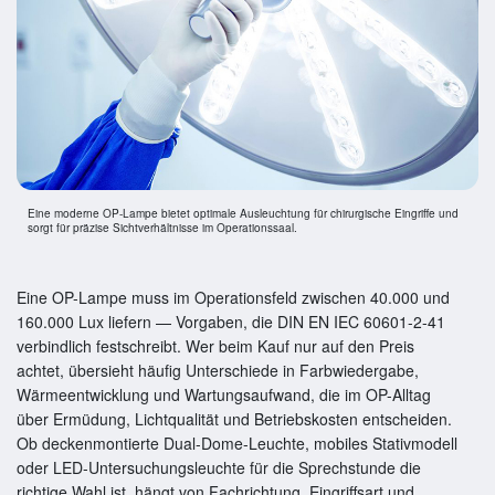
Eine moderne OP-Lampe bietet optimale Ausleuchtung für chirurgische Eingriffe und
sorgt für präzise Sichtverhältnisse im Operationssaal.
Eine OP-Lampe muss im Operationsfeld zwischen 40.000 und
160.000 Lux liefern — Vorgaben, die DIN EN IEC 60601-2-41
verbindlich festschreibt. Wer beim Kauf nur auf den Preis
achtet, übersieht häufig Unterschiede in Farbwiedergabe,
Wärmeentwicklung und Wartungsaufwand, die im OP-Alltag
über Ermüdung, Lichtqualität und Betriebskosten entscheiden.
Ob deckenmontierte Dual-Dome-Leuchte, mobiles Stativmodell
oder LED-Untersuchungsleuchte für die Sprechstunde die
richtige Wahl ist, hängt von Fachrichtung, Eingriffsart und