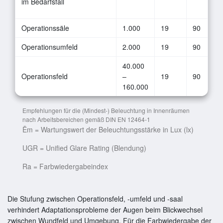
im Bedarfsfall
Operationssäle
1.000
19
90
Operationsumfeld
2.000
19
90
40.000
Operationsfeld
–
19
90
160.000
Empfehlungen für die (Mindest-) Beleuchtung in Innenräumen
nach Arbeitsbereichen gemäß DIN EN 12464-1
Ēm = Wartungswert der Beleuchtungsstärke in Lux (lx)
UGR = Unified Glare Rating (Blendung)
Ra = Farbwiedergabeindex
Die Stufung zwischen Operationsfeld, -umfeld und -saal
verhindert Adaptationsprobleme der Augen beim Blickwechsel
zwischen Wundfeld und Umgebung. Für die Farbwiedergabe der