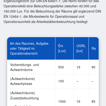
Ergänzungsnorm zur DIN EN 60601-1. Die Norm fordert für das
Operationsfeld eine Beleuchtungsstärke zwischen 40.000 und
160.000 Lux. Für die Beleuchtung der Räume gilt ergänzend DIN
EN 12464-1, die Mindestwerte für Operationssaal und
Operationsumfeld als Arbeitsstättenbeleuchtung festlegt:
Art des Raumes, Aufgabe
Ēm
UGRL
oder Tätigkeit im
Ra
[Lux]
[lux]
Operationsbereich
Vorbereitungs- und
500
19
90
Aufwachräume
(Aufwachräume)
100
–
–
Aufwachphase
(Aufwachräume)
Zusatzbeleuchtung
1000
19
85