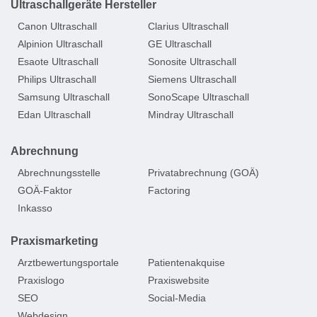
Ultraschallgeräte Hersteller
Canon Ultraschall
Clarius Ultraschall
Alpinion Ultraschall
GE Ultraschall
Esaote Ultraschall
Sonosite Ultraschall
Philips Ultraschall
Siemens Ultraschall
Samsung Ultraschall
SonoScape Ultraschall
Edan Ultraschall
Mindray Ultraschall
Abrechnung
Abrechnungsstelle
Privatabrechnung (GOÄ)
GOÄ-Faktor
Factoring
Inkasso
Praxismarketing
Arztbewertungsportale
Patientenakquise
Praxislogo
Praxiswebsite
SEO
Social-Media
Webdesign