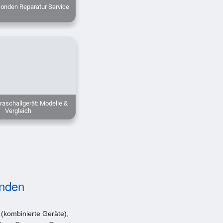
sonden Reparatur Service
raschallgerät: Modelle &
Vergleich
onden
 (kombinierte Geräte),