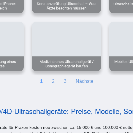
nd iPhone:
Konstanzprüfung Ultraschall – Was
Ultraschall
eich
Ärzte beachten müssen
ung eines
Medizinisches Ultraschallgerät /
Mobiles Ult
tes
Sonographiegerät kaufen
1
2
3
Nächste
/4D-Ultraschallgeräte: Preise, Modelle, S
räte für Praxen kosten neu zwischen ca. 15.000 € und 100.000 € netto