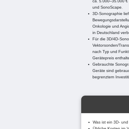
ca. 5.000–35.000 € 
und SonoScape.
3D-Sonographie lief
Bewegungsdarstellun
Onkologie und Angio
in Deutschland verb
Für die 3D/4D-Sonog
Vektorsonden/Transd
nach Typ und Funkti
Gerätepreis enthalt
Gebrauchte Sonogra
Geräte sind gebrauch
begrenztem Investit
Was ist ein 3D- und
Übliche Kosten im V