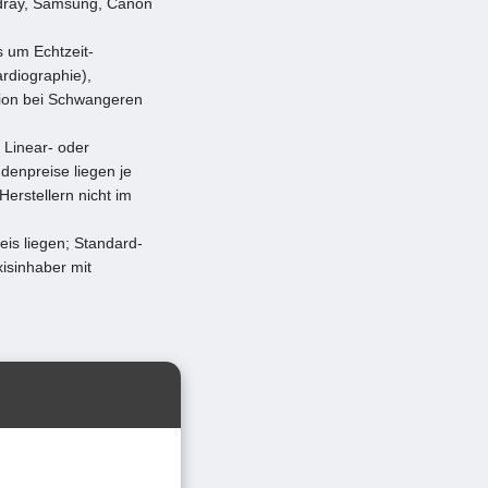
indray, Samsung, Canon
s um Echtzeit-
rdiographie),
ation bei Schwangeren
 Linear- oder
denpreise liegen je
erstellern nicht im
is liegen; Standard-
xisinhaber mit