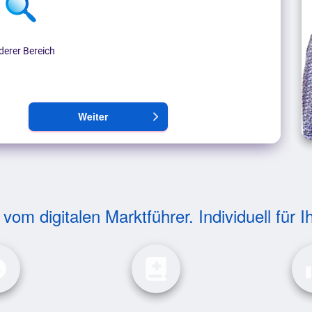
derer Bereich
Weiter
arrow_forward_ios
om digitalen Marktführer. Individuell für I