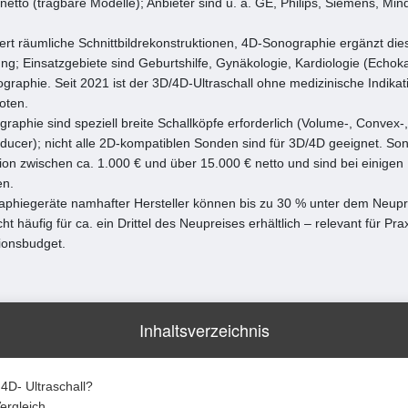
netto (tragbare Modelle); Anbieter sind u. a. GE, Philips, Siemens, M
ert räumliche Schnittbildrekonstruktionen, 4D-Sonographie ergänzt die
g; Einsatzgebiete sind Geburtshilfe, Gynäkologie, Kardiologie (Echoka
graphie. Seit 2021 ist der 3D/4D-Ultraschall ohne medizinische Indik
oten.
raphie sind speziell breite Schallköpfe erforderlich (Volume-, Convex-,
ucer); nicht alle 2D-kompatiblen Sonden sind für 3D/4D geeignet. Son
on zwischen ca. 1.000 € und über 15.000 € netto und sind bei einigen H
en.
phiegeräte namhafter Hersteller können bis zu 30 % unter dem Neupre
t häufig für ca. ein Drittel des Neupreises erhältlich – relevant für Pra
ionsbudget.
Inhaltsverzeichnis
 4D- Ultraschall?
ergleich