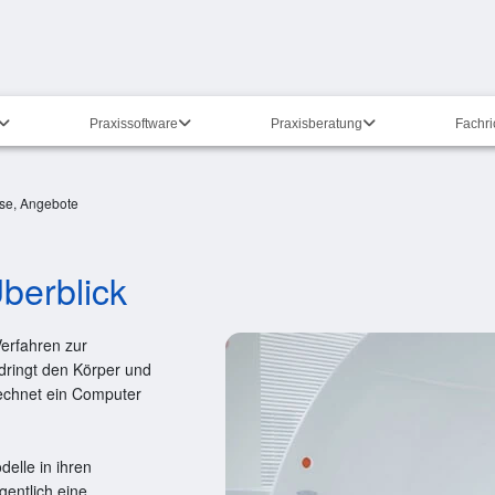
Praxissoftware
Praxisberatung
Fachr
ise, Angebote
berblick
erfahren zur
dringt den Körper und
echnet ein Computer
elle in ihren
gentlich eine