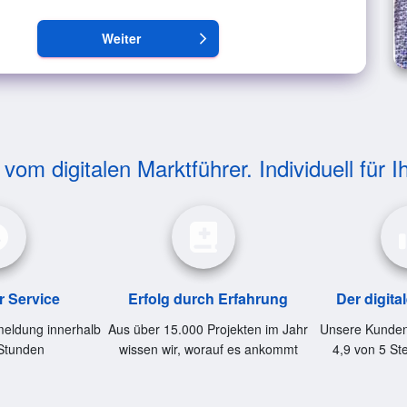
Weiter
arrow_forward_ios
om digitalen Marktführer. Individuell für I
r Service
Erfolg durch Erfahrung
Der digita
eldung innerhalb
Aus über 15.000 Projekten im Jahr
Unsere Kunden
Stunden
wissen wir, worauf es ankommt
4,9 von 5 St