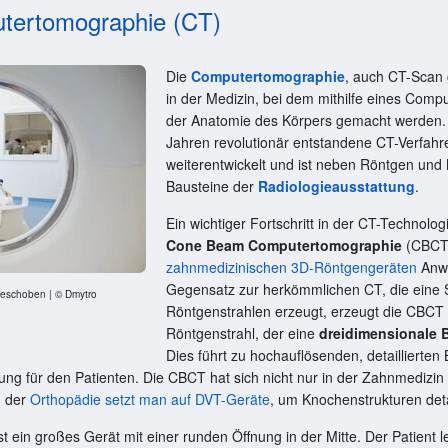
tertomographie (CT)
Die
Computertomographie
, auch CT-Scan 
in der Medizin, bei dem mithilfe eines Co
der Anatomie des Körpers gemacht werden.
Jahren revolutionär entstandene CT-Verfah
weiterentwickelt und ist neben Röntgen und
Bausteine der
Radiologieausstattung
.
Ein wichtiger Fortschritt in der CT-Technolog
Cone Beam Computertomographie
(CBCT)
zahnmedizinischen 3D-Röntgengeräten
Anwe
Gegensatz zur herkömmlichen CT, die eine S
 geschoben | © Dmytro
Röntgenstrahlen erzeugt, erzeugt die CBCT
Röntgenstrahl, der eine
dreidimensionale 
Dies führt zu hochauflösenden, detaillierten 
ung für den Patienten. Die CBCT hat sich nicht nur in der Zahnmedizin 
n der
Orthopädie setzt man auf DVT-Geräte
, um Knochenstrukturen detai
ein großes Gerät mit einer runden Öffnung in der Mitte. Der Patient le