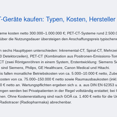
-Geräte kaufen: Typen, Kosten, Hersteller
eme kosten netto 300.000–1.000.000 €; PET-CT-Systeme rund 2.500.0
über die Nutzungsdauer übersteigen den Anschaffungspreis typischer
 sechs Haupttypen unterschieden: Inkremental-CT, Spiral-CT, Mehrzei
0 Detektorzeilen), PET-CT (Kombination aus Positronen-Emissions-T
CT (zwei Röntgenröhren in einem System, Erstentwicklung: Siemens So
 sind Siemens, Philips, GE Healthcare, Canon Medical und Hitachi.
 fallen monatliche Betriebskosten von ca. 5.000–10.000 € netto, Zub
kosten von ca. 75.000–150.000 € netto sowie Raumausbaukosten (inkl.
0 € netto an. Wartungspflichten ergeben sich u. a. aus DIN EN 62353
en werden bei Privatpatienten in der Regel vollständig erstattet; bei
ionen. Ohne Kostenerstattung sind nach GOÄ ca. 1.400 € netto für die 
n Radiotracer (Radiopharmaka) abrechenbar.