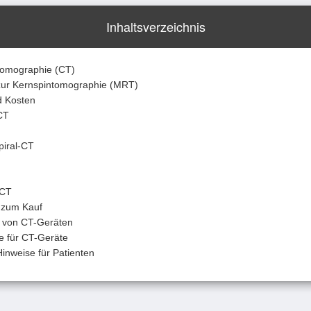
Inhaltsverzeichnis
tomographie (CT)
zur Kernspintomographie (MRT)
d Kosten
CT
piral-CT
-CT
 zum Kauf
r von CT-Geräten
e für CT-Geräte
inweise für Patienten