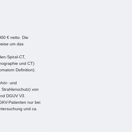
00 € netto. Die
weise um das
len-Spiral-CT,
omographie und CT)
matom Definition).
ehör- und
 Strahlenschutz) von
 und DGUV V3.
 GKV-Patienten nur bei
Untersuchung und ca.