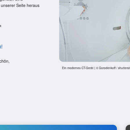
 unserer Seite heraus
n!
chön,
Ein modernes CT-Gerät | © Gorodenkoff / shutters