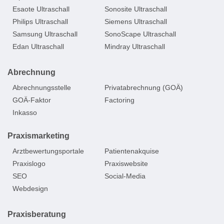
Esaote Ultraschall
Sonosite Ultraschall
Philips Ultraschall
Siemens Ultraschall
Samsung Ultraschall
SonoScape Ultraschall
Edan Ultraschall
Mindray Ultraschall
Abrechnung
Abrechnungsstelle
Privatabrechnung (GOÄ)
GOÄ-Faktor
Factoring
Inkasso
Praxismarketing
Arztbewertungsportale
Patientenakquise
Praxislogo
Praxiswebsite
SEO
Social-Media
Webdesign
Praxisberatung