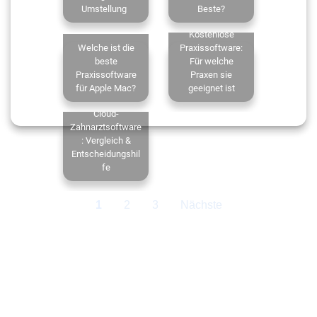
Umstellung
Beste?
Kostenlose
Welche ist die
Praxissoftware:
beste
Für welche
Praxissoftware
Praxen sie
für Apple Mac?
geeignet ist
Cloud-
Zahnarztsoftware
: Vergleich &
Entscheidungshil
fe
1
2
3
Nächste
‹
›