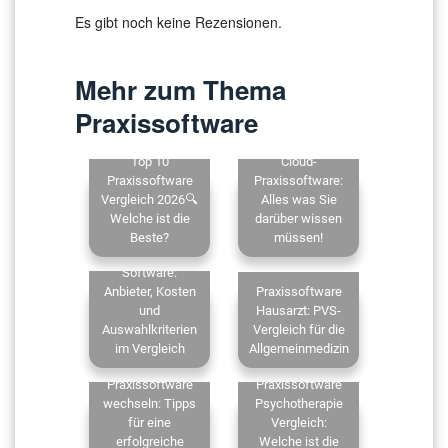
Es gibt noch keine Rezensionen.
Mehr zum Thema
Praxissoftware
Top 10
Cloud-
Praxissoftware
Praxissoftware:
Vergleich 2026🔍
Alles was Sie
Welche ist die
darüber wissen
Beste?
müssen!
Zahnarzt
Software:
Anbieter, Kosten
Praxissoftware
und
Hausarzt: PVS-
Auswahlkriterien
Vergleich für die
im Vergleich
Allgemeinmedizin
Praxissoftware
Praxissoftware
wechseln: Tipps
Psychotherapie
für eine
Vergleich:
erfolgreiche
Welche ist die