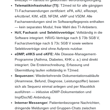
Telematikinfrastruktur (TI):
T2med ist für alle gängigen
TI-Fachanwendungen zertifiziert: ePA, eAU, eRezept,
eArztbrief, KIM, eEB, NFDM, eMP und VSDM. Alle
Fachanwendungen sind im Softwarepflegepreis enthalten
— kein separates Modul, freie Wahl des TI-Anbieters.
HzV, Facharzt- und Selektivverträge:
Vollständig in die
Software integriert. HÄVG-Verträge nach § 73b SGB V,
Facharztverträge nach § 73c SGB V sowie weitere
Selektivverträge sind ohne Aufpreis nutzbar.
eDMP, eHKS und oKFE:
Alle Disease-Management-
Programme (Asthma, Diabetes, KHK u. a.) sind direkt
integriert. Die Ersteinschreibung, Erfassung und
Übermittlung laufen vollständig in T2med.
Sequenzen:
Wiederkehrende Dokumentationsabläufe
(Anamnese, Befund, Diagnose, Leistungsziffer) lassen
sich als Sequenz einmal anlegen und per Mausklick
ausführen — inklusive eDMP-Dokumentation und
ImpfDocNE-Anbindung.
Interner Messenger:
Patientenbezogene Nachrichten,
dringende Meldungen und Gruppen-Chats zwischen