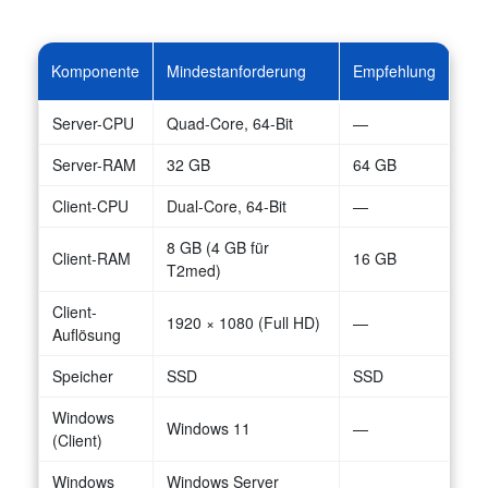
Komponente
Mindestanforderung
Empfehlung
Server-CPU
Quad-Core, 64-Bit
—
Server-RAM
32 GB
64 GB
Client-CPU
Dual-Core, 64-Bit
—
8 GB (4 GB für
Client-RAM
16 GB
T2med)
Client-
1920 × 1080 (Full HD)
—
Auflösung
Speicher
SSD
SSD
Windows
Windows 11
—
(Client)
Windows
Windows Server