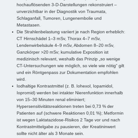
hochauflösenden 3-D-Darstellungen rekonstruiert –
unverzichtbar in der Diagnostik von Traumata,
Schlaganfall, Tumoren, Lungenembolie und
Metastasen.
Die Strahlenbelastung variiert je nach Region erheblich:
CT Hirnschädel 1–3 mSv, Thorax 4–7 mSv,
Lendenwirbelsäule 4–9 mSv, Abdomen 8–20 mSv,
Ganzkörper >20 mSv; kumulative Exposition ist
medizinisch relevant, weshalb das Prinzip „so wenige
CT-Untersuchungen wie möglich, so viele wie nötig“ gilt
und ein Röntgenpass zur Dokumentation empfohlen
wird.
Iodhaltige Kontrastmittel (z. B. Iohexol, Iopamidol,
Iopromid) werden bei intakter Nierenfunktion innerhalb
von 15–30 Minuten renal eliminiert;
Hypersensitivitätsreaktionen treten bei 0,73 % der
Patienten auf (schwere Reaktionen 0,01 %); Metformin
ist wegen Laktatazidose-Risikos 2 Tage vor und nach
Kontrastmittelgabe zu pausieren, der Kreatininwert
sollte nicht älter als 3 Monate sein.