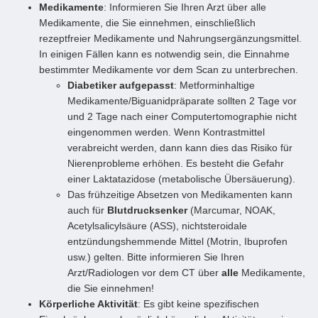
Medikamente
: Informieren Sie Ihren Arzt über alle
Medikamente, die Sie einnehmen, einschließlich
rezeptfreier Medikamente und Nahrungsergänzungsmittel.
In einigen Fällen kann es notwendig sein, die Einnahme
bestimmter Medikamente vor dem Scan zu unterbrechen.
Diabetiker aufgepasst
: Metforminhaltige
Medikamente/Biguanidpräparate sollten 2 Tage vor
und 2 Tage nach einer Computertomographie nicht
eingenommen werden. Wenn Kontrastmittel
verabreicht werden, dann kann dies das Risiko für
Nierenprobleme erhöhen. Es besteht die Gefahr
einer Laktatazidose (metabolische Übersäuerung).
Das frühzeitige Absetzen von Medikamenten kann
auch für
Blutdrucksenker
(Marcumar, NOAK,
Acetylsalicylsäure (ASS), nichtsteroidale
entzündungshemmende Mittel (Motrin, Ibuprofen
usw.) gelten. Bitte informieren Sie Ihren
Arzt/Radiologen vor dem CT über
alle
Medikamente,
die Sie einnehmen!
Körperliche Aktivität
: Es gibt keine spezifischen