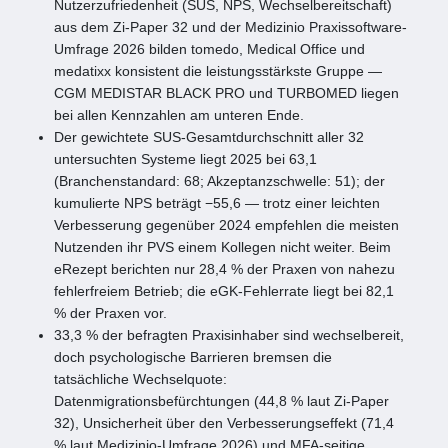
Nutzerzufriedenheit (SUS, NPS, Wechselbereitschaft)
aus dem Zi-Paper 32 und der Medizinio Praxissoftware-
Umfrage 2026 bilden tomedo, Medical Office und
medatixx konsistent die leistungsstärkste Gruppe —
CGM MEDISTAR BLACK PRO und TURBOMED liegen
bei allen Kennzahlen am unteren Ende.
Der gewichtete SUS-Gesamtdurchschnitt aller 32
untersuchten Systeme liegt 2025 bei 63,1
(Branchenstandard: 68; Akzeptanzschwelle: 51); der
kumulierte NPS beträgt −55,6 — trotz einer leichten
Verbesserung gegenüber 2024 empfehlen die meisten
Nutzenden ihr PVS einem Kollegen nicht weiter. Beim
eRezept berichten nur 28,4 % der Praxen von nahezu
fehlerfreiem Betrieb; die eGK-Fehlerrate liegt bei 82,1
% der Praxen vor.
33,3 % der befragten Praxisinhaber sind wechselbereit,
doch psychologische Barrieren bremsen die
tatsächliche Wechselquote:
Datenmigrationsbefürchtungen (44,8 % laut Zi-Paper
32), Unsicherheit über den Verbesserungseffekt (71,4
% laut Medizinio-Umfrage 2026) und MFA-seitige