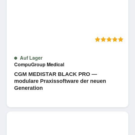
5 
Auf Lager
CompuGroup Medical
CGM MEDISTAR BLACK PRO —
modulare Praxissoftware der neuen
Generation