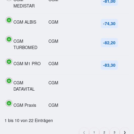
-81,00
MEDISTAR
CGM ALBIS
CGM
-74,30
CGM
CGM
-82,20
TURBOMED
CGM M1 PRO
CGM
-83,30
CGM
CGM
DATAVITAL
CGM Praxis
CGM
1 bis 10 von 22 Einträgen
❮
1
2
3
❯