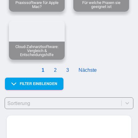
Praxissoftware für Apple
Für welche Praxen sie
Mac?
geeignet ist
Cloud-Zahnarztsoftware:
Vergleich &
Entscheidungshilfe
1
2
3
Nächste
FILTER EINBLENDEN
Sort
Sort content