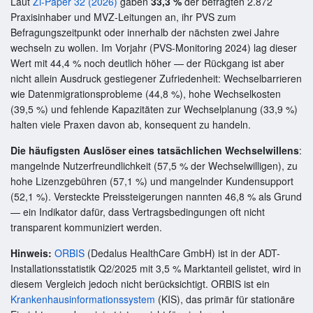
Laut
Zi-Paper 32 (2026)
gaben
33,3 %
der befragten 2.872
Praxisinhaber und MVZ-Leitungen an, ihr PVS zum
Befragungszeitpunkt oder innerhalb der nächsten zwei Jahre
wechseln zu wollen. Im Vorjahr (PVS-Monitoring 2024) lag dieser
Wert mit 44,4 % noch deutlich höher — der Rückgang ist aber
nicht allein Ausdruck gestiegener Zufriedenheit: Wechselbarrieren
wie Datenmigrationsprobleme (44,8 %), hohe Wechselkosten
(39,5 %) und fehlende Kapazitäten zur Wechselplanung (33,9 %)
halten viele Praxen davon ab, konsequent zu handeln.
Die häufigsten Auslöser eines tatsächlichen Wechselwillens
:
mangelnde Nutzerfreundlichkeit (57,5 % der Wechselwilligen), zu
hohe Lizenzgebühren (57,1 %) und mangelnder Kundensupport
(52,1 %). Versteckte Preissteigerungen nannten 46,8 % als Grund
— ein Indikator dafür, dass Vertragsbedingungen oft nicht
transparent kommuniziert werden.
Hinweis:
ORBIS
(Dedalus HealthCare GmbH) ist in der ADT-
Installationsstatistik Q2/2025 mit 3,5 % Marktanteil gelistet, wird in
diesem Vergleich jedoch nicht berücksichtigt. ORBIS ist ein
Krankenhausinformationssystem
(KIS), das primär für stationäre