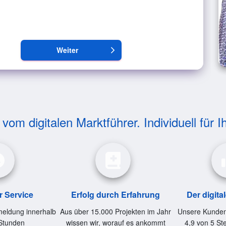
Weiter
arrow_forward_ios
om digitalen Marktführer. Individuell für I
r Service
Erfolg durch Erfahrung
Der digita
eldung innerhalb
Aus über 15.000 Projekten im Jahr
Unsere Kunden
Stunden
wissen wir, worauf es ankommt
4,9 von 5 St