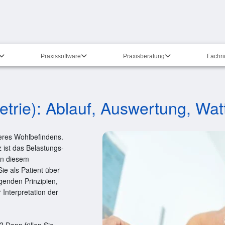
Praxissoftware
Praxisberatung
Fachr
rie): Ablauf, Auswertung, Watt
eres Wohlbefindens.
 ist das Belastungs-
In diesem
ie als Patient über
enden Prinzipien,
Interpretation der