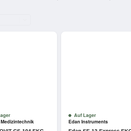
ager
Auf Lager
r Medizintechnik
Edan Instruments
OVIT CS-104 EKG-
Edan SE-12-Express EK