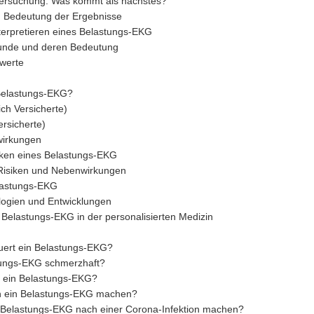
ersuchung: Was kommt als nächstes?
 Bedeutung der Ergebnisse
terpretieren eines Belastungs-EKG
unde und deren Bedeutung
werte
 Belastungs-EKG?
ch Versicherte)
rsicherte)
wirkungen
iken eines Belastungs-EKG
Risiken und Nebenwirkungen
lastungs-EKG
ogien und Entwicklungen
 Belastungs-EKG in der personalisierten Medizin
uert ein Belastungs-EKG?
stungs-EKG schmerzhaft?
t ein Belastungs-EKG?
 ein Belastungs-EKG machen?
 Belastungs-EKG nach einer Corona-Infektion machen?