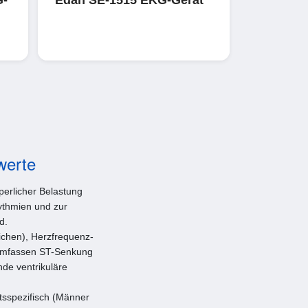
werte
perlicher Belastung
ythmien und zur
d.
ichen), Herzfrequenz-
 umfassen ST-Senkung
de ventrikuläre
htsspezifisch (Männer