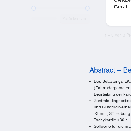
Gerät
Preis
Zurücksetzen
1 – 3 von 3 P
Abstract – B
Das Belastungs-EKG 
(Fahrradergometer, 
Beurteilung der kar
Zentrale diagnosti
und Blutdruckverha
≥3 mm, ST-Hebung ≥
Tachykardie >30 s.
Sollwerte für die ma