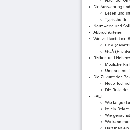
Nach der Unt
Die Auswertung und
Lesen und In
Typische Bef
Normwerte und Soll
Abbruchkriterien
Wie viel kostet ein
EBM (gesetzli
GOÄ (Privatve
Risiken und Neben
Mögliche Ris
Umgang mit 
Die Zukunft des Be
Neue Technol
Die Rolle des
FAQ
Wie lange da
Ist ein Bela
Wie genau is
Wo kann man
Darf man ein