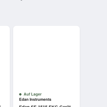
Auf Lager
Edan Instruments
G-
Edan SE-1515 EKG-Gerät