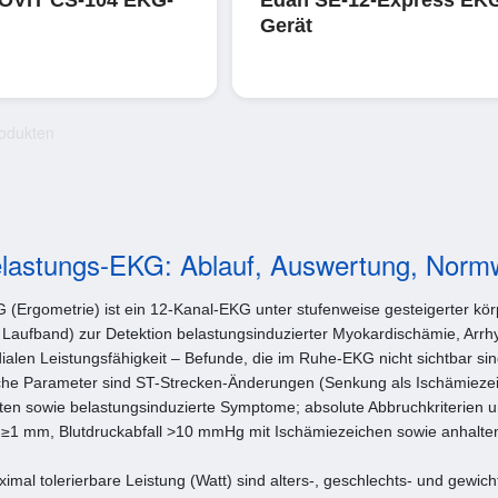
Gerät
rodukten
elastungs-EKG: Ablauf, Auswertung, Norm
(Ergometrie) ist ein 12-Kanal-EKG unter stufenweise gesteigerter kör
Laufband) zur Detektion belastungsinduzierter Myokardischämie, Arrh
dialen Leistungsfähigkeit – Befunde, die im Ruhe-EKG nicht sichtbar sin
sche Parameter sind ST-Strecken-Änderungen (Senkung als Ischämieze
lten sowie belastungsinduzierte Symptome; absolute Abbruchkriterien
1 mm, Blutdruckabfall >10 mmHg mit Ischämiezeichen sowie anhalten
ximal tolerierbare Leistung (Watt) sind alters-, geschlechts- und gewic