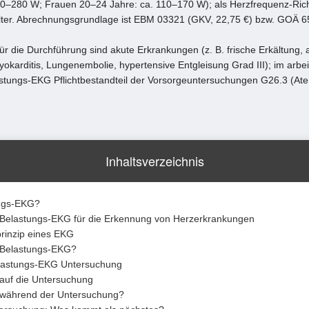
0–280 W; Frauen 20–24 Jahre: ca. 110–170 W); als Herzfrequenz-Richt
ter. Abrechnungsgrundlage ist EBM 03321 (GKV, 22,75 €) bzw. GOÄ 6
für die Durchführung sind akute Erkrankungen (z. B. frische Erkältung, 
karditis, Lungenembolie, hypertensive Entgleisung Grad III); im arbe
astungs-EKG Pflichtbestandteil der Vorsorgeuntersuchungen G26.3 (At
Inhaltsverzeichnis
ungs-EKG?
Belastungs-EKG für die Erkennung von Herzerkrankungen
rinzip eines EKG
n Belastungs-EKG?
elastungs-EKG Untersuchung
 auf die Untersuchung
 während der Untersuchung?