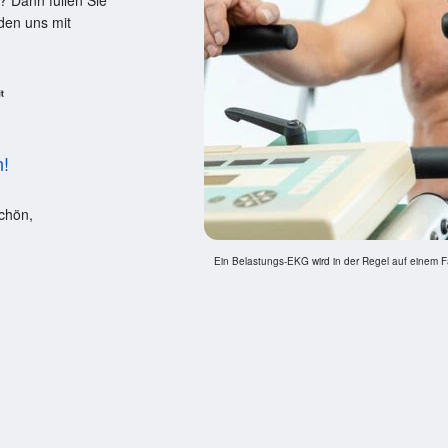
? Dann füllen Sie
den uns mit
n!
chön,
Ein Belastungs-EKG wird in der Regel auf einem F