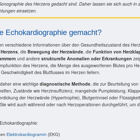
 Sonographie des Herzens gedacht sind. Daher lassen sie sich auch in
htungen einsetzen.
e Echokardiographie gemacht?
n verschiedene Informationen über den Gesundheitszustand des Herze
 Herzens
, die
Bewegung der Herzwände
, die
Funktion von Herzkla
kammern
und andere
strukturelle Anomalien oder Erkrankungen
zei
umpfunktion des Herzens, die Menge des ausgeworfenen Blutes pro He
e Geschwindigkeit des Blutflusses im Herzen liefern.
 daher eine wichtige
diagnostische Methode
, die zur Beurteilung von
 helfen, Zustände wie Herzinsuffizienz, mangelnde Pumpleistung, Klap
erdickung der Herzwände (Hypertrophie), Blutgerinnsel oder Flüssig
Sie wird auch während oder nach Herzoperationen durchgeführt, um di
 Echokardiographie:
igen
Elektrokardiogramm
(EKG)