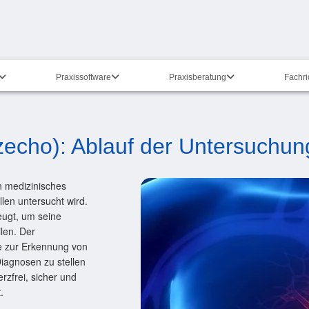
Praxissoftware
Praxisberatung
Fachr
zecho): Ablauf der Untersuchun
n medizinisches
llen untersucht wird.
eugt, um seine
len. Der
de zur Erkennung von
iagnosen zu stellen
rzfrei, sicher und
.