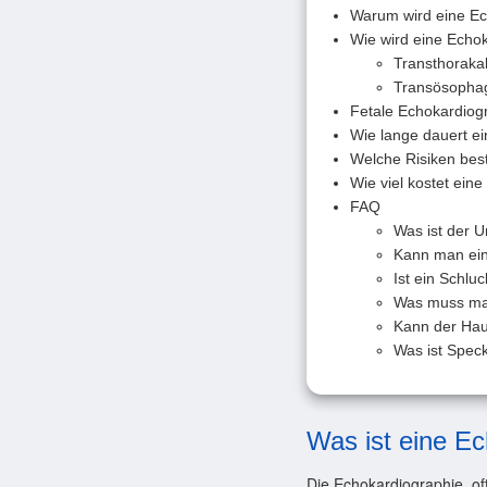
Warum wird eine E
Wie wird eine Echo
Transthoraka
Transösophag
Fetale Echokardiog
Wie lange dauert e
Welche Risiken bes
Wie viel kostet ein
FAQ
Was ist der 
Kann man ein
Ist ein Schl
Was muss man
Kann der Hau
Was ist Spec
Was ist eine E
Die Echokardiographie, of