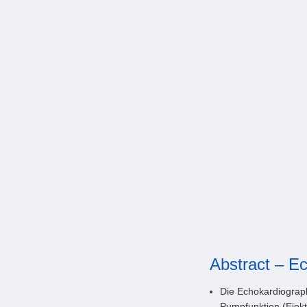
Abstract – E
Die Echokardiographi
Pumpfunktion (Ejekt