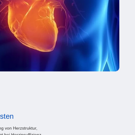
osten
ng von Herzstruktur,
 bei Herzinsuffizienz,