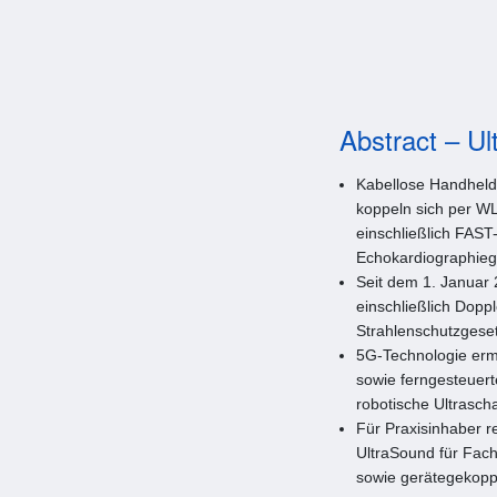
Abstract – U
Kabellose Handheld-
koppeln sich per W
einschließlich FAST
Echokardiographieg
Seit dem 1. Januar 
einschließlich Dop
Strahlenschutzgeset
5G-Technologie ermö
sowie ferngesteuer
robotische Ultrasch
Für Praxisinhaber r
UltraSound für Fach
sowie gerätegekoppe