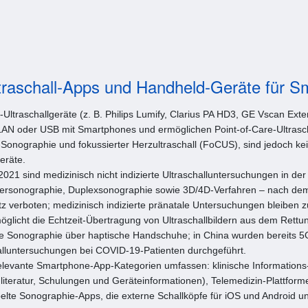
ltraschall-Apps und Handheld-Geräte für 
Ultraschallgeräte (z. B. Philips Lumify, Clarius PA HD3, GE Vscan Exten
LAN oder USB mit Smartphones und ermöglichen Point-of-Care-Ultrasc
-Sonographie und fokussierter Herzultraschall (FoCUS), sind jedoch kein
eräte.
2021 sind medizinisch nicht indizierte Ultraschalluntersuchungen in de
plersonographie, Duplexsonographie sowie 3D/4D-Verfahren – nach de
z verboten; medizinisch indizierte pränatale Untersuchungen bleiben z
glicht die Echtzeit-Übertragung von Ultraschallbildern aus dem Rettu
te Sonographie über haptische Handschuhe; in China wurden bereits 5
alluntersuchungen bei COVID-19-Patienten durchgeführt.
elevante Smartphone-App-Kategorien umfassen: klinische Informations-
literatur, Schulungen und Geräteinformationen), Telemedizin-Plattformen
lte Sonographie-Apps, die externe Schallköpfe für iOS und Android un