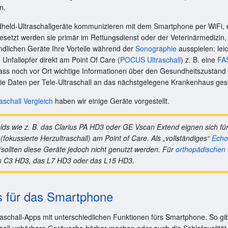
n.
dheld-Ultraschallgeräte kommunizieren mit dem Smartphone per WiFi, 
setzt werden sie primär im Rettungsdienst oder der Veterinärmedizin, 
andlichen Geräte Ihre Vorteile während der
Sonographie
ausspielen: leic
 Unfallopfer direkt am Point Of Care (
POCUS Ultraschall
) z. B. eine
FA
ass noch vor Ort wichtige Informationen über den Gesundheitszustan
ie Daten per Tele-Ultraschall an das nächstgelegene Krankenhaus ge
aschall Vergleich
haben wir einige Geräte vorgestellt.
ds wie z. B. das Clarius PA HD3 oder GE Vscan Extend eignen sich fü
fokussierte Herzultraschall) am Point of Care. Als „vollständiges“
Echo
sollten diese Geräte jedoch nicht genutzt werden. Für
orthopädischen 
s C3 HD3, das L7 HD3 oder das L15 HD3.
ps für das Smartphone
raschall-Apps mit unterschiedlichen Funktionen fürs Smartphone. So gib
schall unhörbare Geräusche hörbar machen oder auch die Schlafqualität