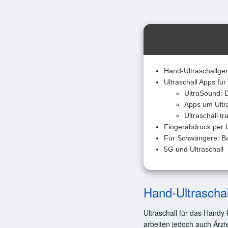
Hand-Ultraschallger
Ultraschall Apps fü
UltraSound: D
Apps um Ultr
Ultraschall t
Fingerabdruck per U
Für Schwangere: Ba
5G und Ultraschall
Hand-Ultraschal
Ultraschall für das Handy
arbeiten jedoch auch Ärzt