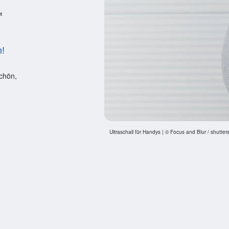
n!
chön,
Ultraschall für Handys | © Focus and Blur / shutte