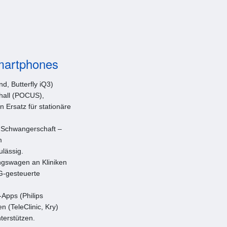
Smartphones
d, Butterfly iQ3)
hall (POCUS),
 Ersatz für stationäre
r Schwangerschaft –
m
ulässig.
ngswagen an Kliniken
G-gesteuerte
Apps (Philips
 (TeleClinic, Kry)
terstützen.