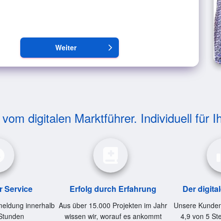
Weiter
arrow_forward_ios
om digitalen Marktführer. Individuell für I
r Service
Erfolg durch Erfahrung
Der digita
eldung innerhalb
Aus über 15.000 Projekten im Jahr
Unsere Kunden
Stunden
wissen wir, worauf es ankommt
4,9 von 5 St