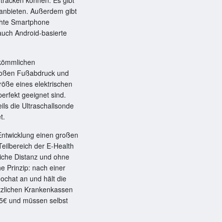
 anbieten. Außerdem gibt
schte Smartphone
auch Android-basierte
rkömmlichen
großen Fußabdruck und
röße eines elektrischen
erfekt geeignet sind.
eils die Ultraschallsonde
t.
Entwicklung einen großen
Teilbereich der E-Health
iche Distanz und ohne
e Prinzip: nach einer
ochat an und hält die
tzlichen Krankenkassen
45€ und müssen selbst