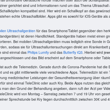
iziner gerichtet sind und Informationen rund um das Thema Ultraschall
 Schallköpfen kompatibel sind. Hier wird ein Schallkopf an das gewün
tehen echte Ultraschallbilder. Apps gibt es sowohl für iOS-Geräte als 
ilen Ultraschallgeräten
für das Smartphone/Tablet gegenüber den he
tandgeräten) ist deren Handlichkeit. Standgeräte haben meist einen 
ortieren. Bei mobilen Ultraschallgeräten muss lediglich eine Sonde in G
rden, sodass sie für Ultraschalluntersuchungen direkt am Krankenbett p
te sind einmal das
Philips Lumify
und das
Butterfly iQ3
. Hierbei wird jew
angeschlossen und das Bild erscheint auf dem Smartphone oder Table
 ist auch die Telemedizin. Gerade durch die Corona-Pandemie hat die 
 und es gibt mittlerweile viele verschiedene Apps. Telemedizin ist ein 
ührung medizinischer Leistungen der Gesundheitsversorgung über räuml
rfür sind einmal TeleClinic oder auch Kry. Beide Apps nutzen das gleich
s man den Grund der Behandlung angeben, dann ruft der Arzt per Vide
TeleClinic wird von Montag – Samstag zwischen 7 und 19 Uhr von gese
iner Sprechstunde bei Kry liegen durchschnittlich zwischen 30€ und 