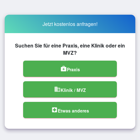
Jetzt kostenlos anfragen!
Suchen Sie für eine Praxis, eine Klinik oder ein
MVZ?
medical_services
Praxis
domain
Klinik / MVZ
local_hospital
Etwas anderes