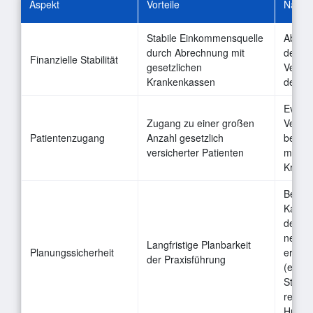
Aspekt
Vorteile
Nachte
Stabile Einkommensquelle
Abhäng
durch Abrechnung mit
den
Finanzielle Stabilität
gesetzlichen
Vergü
Krankenkassen
der K
Eventu
Zugang zu einer großen
Verwa
Patientenzugang
Anzahl gesetzlich
bei de
versicherter Patienten
mit de
Krank
Begre
Kassen
den Z
neuen
Langfristige Planbarkeit
Planungssicherheit
ersch
der Praxisführung
(einge
Stando
regula
Hürde