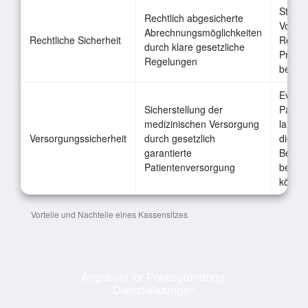
Streng
Rechtlich abgesicherte
Vorga
Abrechnungsmöglichkeiten
Rechtliche Sicherheit
Regula
durch klare gesetzliche
Praxis
Regelungen
beeinf
Eventu
Sicherstellung der
Patien
medizinischen Versorgung
lange 
Versorgungssicherheit
durch gesetzlich
die die
garantierte
Behand
Patientenversorgung
beeint
könne
Vorteile und Nachteile eines Kassensitzes
Angebote für Praxisgründung-
Dienstleistungen