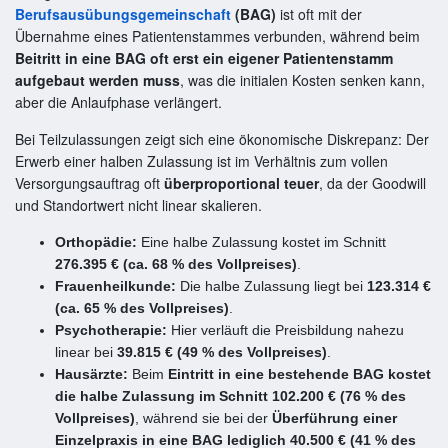
Berufsausübungsgemeinschaft
(BAG)
ist oft mit der
Übernahme eines Patientenstammes verbunden, während beim
Beitritt in eine BAG oft erst ein eigener Patientenstamm
aufgebaut werden muss
, was die initialen Kosten senken kann,
aber die Anlaufphase verlängert.
Bei Teilzulassungen zeigt sich eine ökonomische Diskrepanz: Der
Erwerb einer halben Zulassung ist im Verhältnis zum vollen
Versorgungsauftrag oft
überproportional teuer
, da der Goodwill
und Standortwert nicht linear skalieren.
Orthopädie:
Eine halbe Zulassung kostet im Schnitt
276.395 € (ca. 68 % des Vollpreises)
.
Frauenheilkunde:
Die halbe Zulassung liegt bei
123.314 €
(ca. 65 % des Vollpreises)
.
Psychotherapie:
Hier verläuft die Preisbildung nahezu
linear bei
39.815 € (49 % des Vollpreises)
.
Hausärzte:
Beim
Eintritt in eine bestehende BAG kostet
die halbe Zulassung im Schnitt 102.200 € (76 % des
Vollpreises)
, während sie bei der
Überführung einer
Einzelpraxis in eine BAG lediglich 40.500 € (41 % des