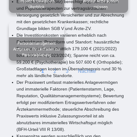
Umsatz & Gewinn im
Worauf Ärzte achten
Ein Kassensitz (KV-Sitz) berechtigt approbierte Ärzte
Überblick
müssen
und Psychotherapeuten zur vertragsärztlichen
Versorgung gesetzlich Versicherter und zur Abrechnung
mit den gesetzlichen Krankenkassen; rechtliche
Grundlage bilden SGB V und Ärzte-ZV.
Die Investitionskosten variieren erheblich nach
Fachrichtung, Praxisform und Standort: hausärztliche
Personalmanagement
Einzelpraxis durchschnittlich 179.100 € (2021/2022)
Arztpraxis: Ihr Leitfaden zur
Personalplanung
bzw. 190.300 € (2023/2024); Spanne reicht von ca.
59.200 € (Psychotherapie) bis 507.600 € (Orthopädie);
Großstadtlagen kosten im Übernahmepreis rund 30 %
1
2
3
Nächste
mehr als ländliche Standorte.
Der Praxiswert umfasst materielles Anlagevermögen
und immaterielle Faktoren (Patientenstamm, Lage,
Reputation, Qualitätsmanagementsysteme); Bewertung
erfolgt per modifiziertem Ertragswertverfahren oder
Ärztekammermethode; steuerliche Abschreibung des
Praxiswerts inklusive Zulassungsvorteil ist als
abnutzbares immaterielles Wirtschaftsgut möglich
(BFH-Urteil VIII R 13/08).
Kassensitze werden ausschließlich von den