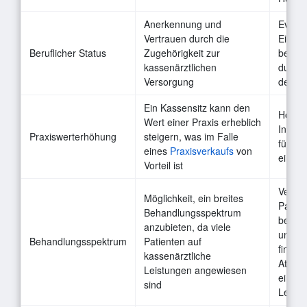
Anerkennung und
Eventu
Vertrauen durch die
Einsch
Beruflicher Status
Zugehörigkeit zur
berufl
kassenärztlichen
durch 
Versorgung
der K
Ein Kassensitz kann den
Hohe
Wert einer Praxis erheblich
Invest
Praxiswerterhöhung
steigern, was im Falle
für de
eines
Praxisverkaufs
von
eines 
Vorteil ist
Verpfli
Möglichkeit, ein breites
Patien
Behandlungsspektrum
behan
anzubieten, da viele
unabh
Behandlungsspektrum
Patienten auf
finanzi
kassenärztliche
Attrakt
Leistungen angewiesen
einzel
sind
Leistu