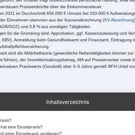
ersteuert Praxiseinkünfte über die Einkommensteuer.
ten 2021 im Durchschnitt 656.000 € Umsatz bei 333.000 € Aufwendunge
% der Einnahmen stammen aus der Kassenabrechnung (
KV-Abrechnung
GOÄ/GOZ) und 3,8 % aus sonstigen Tätigkeiten.
gen für die Gründung sind: Approbation, ggf. Kassenzulassung und Ver
, KBV), Anmeldung beim Gesundheitsamt und Finanzamt, Eintragung ins
fshaftpflichtversicherung.
evant sind die Abfärbetheorie (gewerbliche Nebentätigkeiten können zur 
 führen), der Investitionsabzugsbetrag, AfA auf Praxisinventar sowie d
erivativen Praxiswerts (Goodwill) über 3–5 Jahre gemäß BFH-Urteil vo
Inhaltsverzeichnis
praxis?
hat eine Einzelpraxis?
it einer Einzelpraxis verdienen?