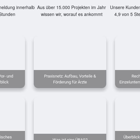
eldung innerhalb
Aus über 15.000 Projekten im Jahr
Unsere Kunden
Stunden
wissen wir, worauf es ankommt
4,9 von 5 St
Vor- und
Praxisnetz: Aufbau, Vorteile &
Rech
blick
Förderung für Ärzte
Einzelunter
nisches
Überblick
Was ist eine ÜBAG?