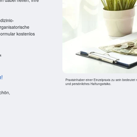
n dabei helfen, Ihre
dizinio-
rganisatorische
Formular kostenlos
n!
Praxisinhaber einer Einzelpraxis zu sein bedeutet n
und persönliches Haftungsrisiko.
chön,