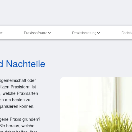
Praxissoftware
Praxisberatung
Fachr
d Nachteile
sgemeinschaft oder
igen Praxisform ist
e, welche Praxisarten
en am besten zu
rganisieren können.
igene Praxis gründen?
 Sie heraus, welche