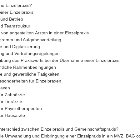
ne Einzelpraxis?
iner Einzelpraxis
und Betrieb
nd Teamstruktur
 von angestellten Ärzten in einer Einzelpraxis
gramm und Aufgabenverteilung
e und Digitalisierung
ng und Vertretungsregelungen
ibung des Praxiswerts bei der Übernahme einer Einzelpraxis
chtliche Rahmenbedingungen
e und gewerbliche Tätigkeiten
esonderheiten für Einzelpraxen
raxen
für Zahnärzte
ür Tierärzte
für Physiotherapeuten
für Hausärzte
Unterschied zwischen Einzelpraxis und Gemeinschaftspraxis?
 die Umwandlung und Einbringung einer Einzelpraxis in ein MVZ, BAG 