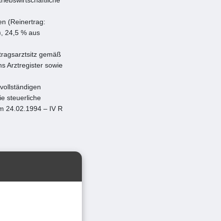
n (Reinertrag:
), 24,5 % aus
tragsarztsitz gemäß
 Arztregister sowie
vollständigen
ie steuerliche
m 24.02.1994 – IV R