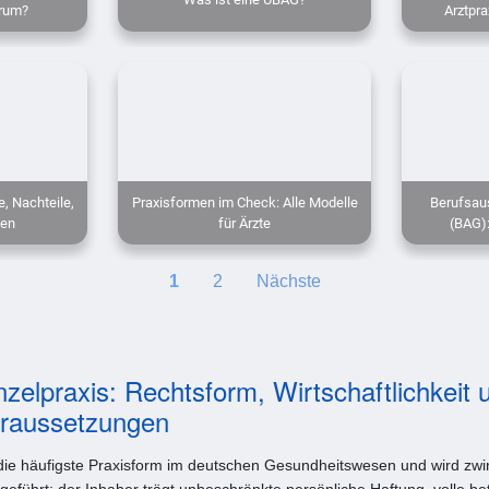
rum?
Arztpra
e, Nachteile,
Praxisformen im Check: Alle Modelle
Berufsau
gen
für Ärzte
(BAG):
1
2
Nächste
nzelpraxis: Rechtsform, Wirtschaftlichkeit 
raussetzungen
t die häufigste Praxisform im deutschen Gesundheitswesen und wird zw
eführt; der Inhaber trägt unbeschränkte persönliche Haftung, volle bet