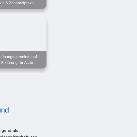
xis & Zahnarztpraxis
sübungsgemeinschaft
 Erklärung für Ärzte
und
ingend als
riebswirtschaftliche