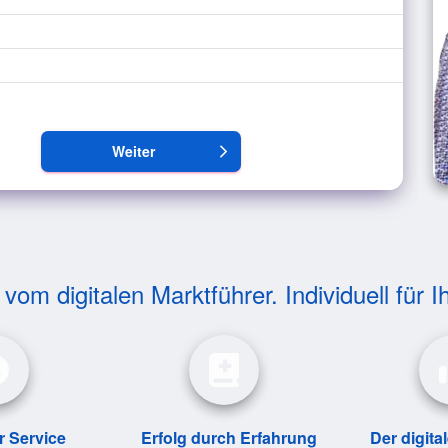
Weiter
arrow_forward_ios
om digitalen Marktführer. Individuell für I
r Service
Erfolg durch Erfahrung
Der digita