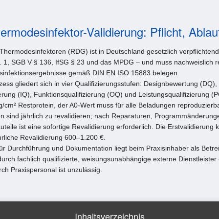
ermodesinfektor-Validierung: Pflicht, Ablau
 Thermodesinfektoren (RDG) ist in Deutschland gesetzlich verpflichtend
. 1, SGB V § 136, IfSG § 23 und das MPDG – und muss nachweislich r
sinfektionsergebnisse gemäß DIN EN ISO 15883 belegen.
ess gliedert sich in vier Qualifizierungsstufen: Designbewertung (DQ),
zierung (IQ), Funktionsqualifizierung (OQ) und Leistungsqualifizierung (P
µg/cm² Restprotein, der A0-Wert muss für alle Beladungen reproduzierba
n sind jährlich zu revalidieren; nach Reparaturen, Programmänderung
uteile ist eine sofortige Revalidierung erforderlich. Die Erstvalidierung 
hrliche Revalidierung 600–1.200 €.
ür Durchführung und Dokumentation liegt beim Praxisinhaber als Betrei
durch fachlich qualifizierte, weisungsunabhängige externe Dienstleister
ch Praxispersonal ist unzulässig.
Inhaltsverzeichnis