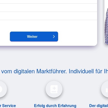
Weiter
arrow_forward_ios
om digitalen Marktführer. Individuell für I
r Service
Erfolg durch Erfahrung
Der digita