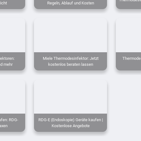
icht
Regeln, Ablauf und Kosten
ektoren:
Miele Thermodesinfektor: Jetzt
Thermodes
nd mehr
kostenlos beraten lassen
ufen: RDG-
RDG-E (Endoskopie) Geräte kaufen |
raxen
Kostenlose Angebote