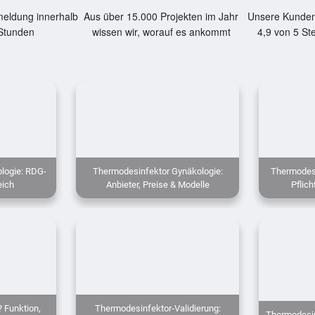
eldung innerhalb
Aus über 15.000 Projekten im Jahr
Unsere Kunden
Stunden
wissen wir, worauf es ankommt
4,9 von 5 St
logie: RDG-
Thermodesinfektor Gynäkologie:
Thermodesi
eich
Anbieter, Preise & Modelle
Pflich
 Funktion,
Thermodesinfektor‑Validierung:
Thermodesin