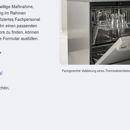
eiwillige Maßnahme,
ung im Rahmen
fiziertes Fachpersonal
. Um einen passenden
tors zu finden, können
e Formular ausfüllen.
Fachgerechte Validierung eines Thermodesinfektor
n!
chön,