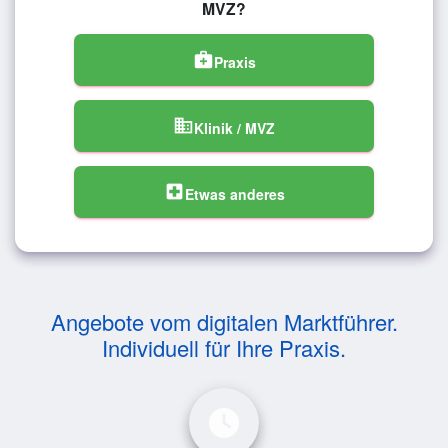
MVZ?
medical_services
Praxis
domain
Klinik / MVZ
local_hospital
Etwas anderes
Angebote vom digitalen Marktführer.
Individuell für Ihre Praxis.