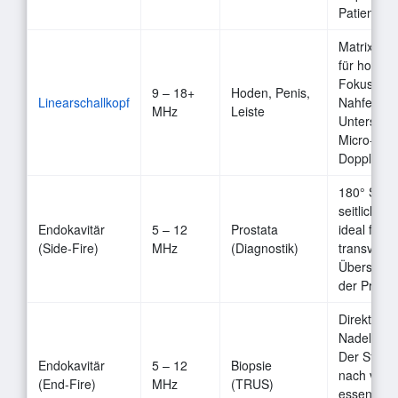
Patienten.
Matrix-Arr
für homog
Fokussier
9 – 18+
Hoden, Penis,
Linearschallkopf
Nahfeld. W
MHz
Leiste
Unterstütz
Micro-Flo
Doppler.
180° Sicht
seitliche W
Endokavitär
5 – 12
Prostata
ideal für d
(Side-Fire)
MHz
(Diagnostik)
transversa
Übersicht
der Prosta
Direkte
Nadelverf
Der Strahl
Endokavitär
5 – 12
Biopsie
nach vorn
(End-Fire)
MHz
(TRUS)
essenziell 