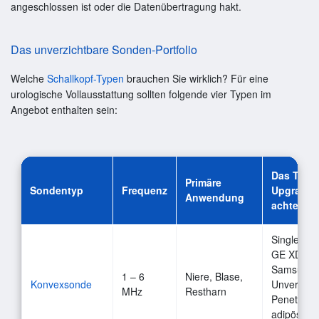
angeschlossen ist oder die Datenübertragung hakt.
Das unverzichtbare Sonden-Portfolio
Welche
Schallkopf-Typen
brauchen Sie wirklich? Für eine
urologische Vollausstattung sollten folgende vier Typen im
Angebot enthalten sein:
Das Tech
Primäre
Sondentyp
Frequenz
Upgrade 
Anwendung
achten)
Single Crys
GE XDclea
Samsung S
1 – 6
Niere, Blase,
Konvexsonde
Unverzicht
MHz
Restharn
Penetratio
adipösen