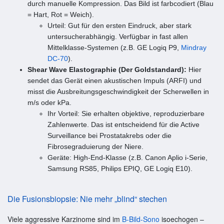
durch manuelle Kompression. Das Bild ist farbcodiert (Blau
= Hart, Rot = Weich).
Urteil: Gut für den ersten Eindruck, aber stark
untersucherabhängig. Verfügbar in fast allen
Mittelklasse-Systemen (z.B. GE Logiq P9,
Mindray
DC-70
).
Shear Wave Elastographie (Der Goldstandard):
Hier
sendet das Gerät einen akustischen Impuls (ARFI) und
misst die Ausbreitungsgeschwindigkeit der Scherwellen in
m/s oder kPa.
Ihr Vorteil: Sie erhalten objektive, reproduzierbare
Zahlenwerte. Das ist entscheidend für die Active
Surveillance bei Prostatakrebs oder die
Fibrosegraduierung der Niere.
Geräte: High-End-Klasse (z.B. Canon Aplio i-Serie,
Samsung RS85, Philips EPIQ, GE Logiq E10).
Die Fusionsbiopsie: Nie mehr „blind“ stechen
Viele aggressive Karzinome sind im
B-Bild-Sono
isoechogen –