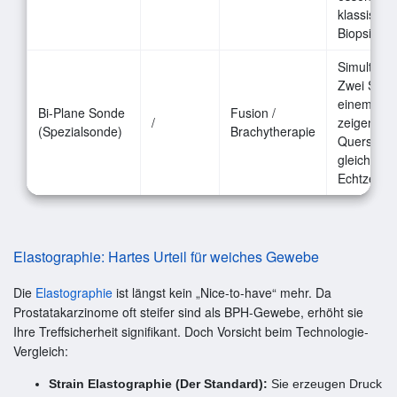
klassisch
Biopsie.
Simultan-V
Zwei Schal
einem Ge
Bi-Plane Sonde
Fusion /
/
zeigen Lä
(Spezialsonde)
Brachytherapie
Querschnit
gleichzeiti
Echtzeit.
Elastographie: Hartes Urteil für weiches Gewebe
Die
Elastographie
ist längst kein „Nice-to-have“ mehr. Da
Prostatakarzinome oft steifer sind als BPH-Gewebe, erhöht sie
Ihre Treffsicherheit signifikant. Doch Vorsicht beim Technologie-
Vergleich:
Strain Elastographie (Der Standard):
Sie erzeugen Druck