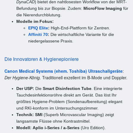
DynaCAD
) bietet den nahtlosesten Workflow von der MRT-
Befundung bis zur Biopsie. Zudem:
MicroFlow Imaging
für
die Nierendurchblutung.
Modelle im Fokus:
EPIQ Elite
:
High-End-Plattform für Zentren.
Affiniti 70
:
Die wirtschaftliche Variante für die
niedergelassene Praxis.
Die Innovatoren & Hygienepioniere
Canon Medical Systems (ehem. Toshiba) Ultraschallgeräte
:
Der Hygiene-König.
Traditionell exzellent im B-Mode und Doppler.
Der USP:
Die
Smart Disinfection Tube
. Eine integrierte
Tauchdesinfektionsröhre direkt am Gerät. Das löst Ihr
größtes Hygiene-Problem (Sondenaufbereitung) elegant
und RKI-konform im Untersuchungszimmer.
Technik:
SMI
(Superb Microvascular Imaging) zeigt
langsamste Flüsse ohne Kontrastmittel.
Modell:
Aplio i-Series / a-Series
(Uro Edition).