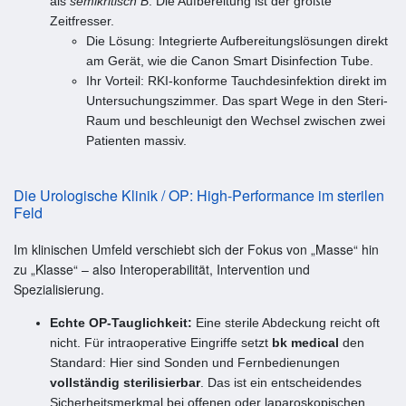
als
semikritisch B
. Die Aufbereitung ist der größte
Zeitfresser.
Die Lösung: Integrierte Aufbereitungslösungen direkt
am Gerät, wie die Canon Smart Disinfection Tube.
Ihr Vorteil: RKI-konforme Tauchdesinfektion direkt im
Untersuchungszimmer. Das spart Wege in den Steri-
Raum und beschleunigt den Wechsel zwischen zwei
Patienten massiv.
Die Urologische Klinik / OP: High-Performance im sterilen
Feld
Im klinischen Umfeld verschiebt sich der Fokus von „Masse“ hin
zu „Klasse“ – also Interoperabilität, Intervention und
Spezialisierung.
Echte OP-Tauglichkeit:
Eine sterile Abdeckung reicht oft
nicht. Für intraoperative Eingriffe setzt
bk medical
den
Standard: Hier sind Sonden und Fernbedienungen
vollständig sterilisierbar
. Das ist ein entscheidendes
Sicherheitsmerkmal bei offenen oder laparoskopischen