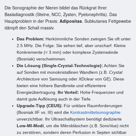
Die Sonographie der Nieren bildet das Rückgrat Ihrer
Basisdiagnostik (Steine, NCC, Zysten, Pyelonephritis). Das
Hauptproblem in der Praxis:
Adipositas
. Subkutanes Fettgewebe
dämpft den Schall massiv.
Das Problem:
Herkömmliche Sonden zwingen Sie oft unter
2.5 MHz. Die Folge: Sie sehen tief, aber unscharf. Kleine
Konkremente (< 3 mm) oder komplexe Zystenwände
(Bosniak) verschwimmen.
Die Lösung (Single-Crystal-Technologie):
Achten Sie
auf Sonden mit monokristallinen Wandlern (z.B.
Crystal
Architecture
von Samsung oder
XDclear
von GE). Diese
bieten eine höhere Bandbreite und effizientere
Energieübertragung.
Ihr Vorteil:
Hohe Frequenzen und
damit gute Auflösung auch in der Tiefe.
Upgrade-Tipp (CEUS):
Für unklare Raumforderungen
(Bosniak IIF vs. III) wird die
Kontrastmittelsonographie
unverzichtbar. Ihr Ultraschallsystem benötigt dedizierte
Low-MI-Modi
, um die Mikrobläschen (z.B. SonoVue) nicht
zu zerstören, sondern deren Perfusion in Septen sichtbar