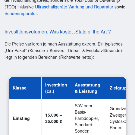
(TCO) inklusive
Ultraschallgeräte Wartung und Reparatur
sowie
Sondenreparatur
.
Investitionsvolumen: Was kostet „State of the Art“?
Die Preise variieren je nach Ausstattung extrem. Ein typisches
„Uro-Paket“ (Konsole + Konvex-, Linear- & Endokavitärsonde)
liegt in folgenden Bereichen (Richtwerte netto):
Investition
Ausstattung
Klasse
Zielgruppe
(ca.)
& Leistung
S/W oder
Grundversor
Basis-
15.000 –
Zweitgerät fü
Einstieg
Farbdoppler,
25.000 €
Cystoskopie-
Standard-
Raum.
Sonden.