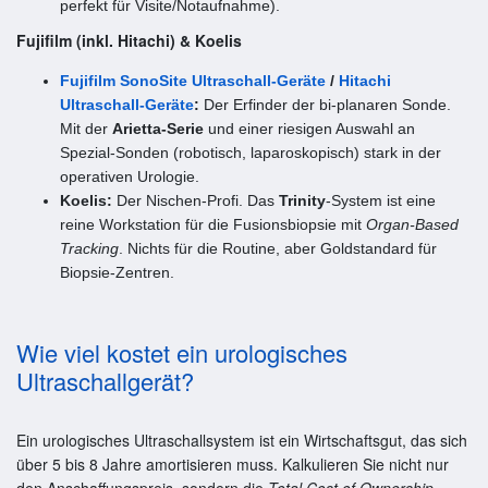
perfekt für Visite/Notaufnahme).
Fujifilm (inkl. Hitachi) & Koelis
Fujifilm SonoSite Ultraschall-Geräte
/
Hitachi
Ultraschall-Geräte
:
Der Erfinder der bi-planaren Sonde.
Mit der
Arietta-Serie
und einer riesigen Auswahl an
Spezial-Sonden (robotisch, laparoskopisch) stark in der
operativen Urologie.
Koelis:
Der Nischen-Profi. Das
Trinity
-System ist eine
reine Workstation für die Fusionsbiopsie mit
Organ-Based
Tracking
. Nichts für die Routine, aber Goldstandard für
Biopsie-Zentren.
Wie viel kostet ein urologisches
Ultraschallgerät?
Ein urologisches Ultraschallsystem ist ein Wirtschaftsgut, das sich
über 5 bis 8 Jahre amortisieren muss. Kalkulieren Sie nicht nur
den Anschaffungspreis, sondern die
Total Cost of Ownership