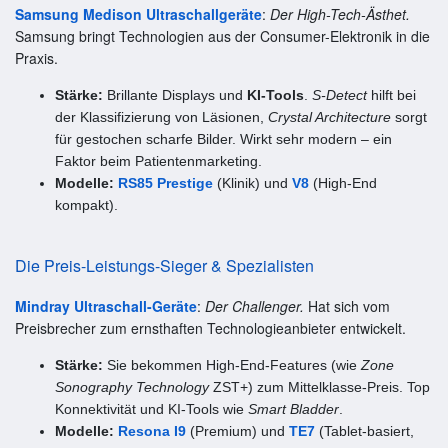
Samsung Medison Ultraschallgeräte
:
Der High-Tech-Ästhet.
Samsung bringt Technologien aus der Consumer-Elektronik in die
Praxis.
Stärke:
Brillante Displays und
KI-Tools
.
S-Detect
hilft bei
der Klassifizierung von Läsionen,
Crystal Architecture
sorgt
für gestochen scharfe Bilder. Wirkt sehr modern – ein
Faktor beim Patientenmarketing.
Modelle:
RS85 Prestige
(Klinik) und
V8
(High-End
kompakt).
Die Preis-Leistungs-Sieger & Spezialisten
Mindray Ultraschall-Geräte
:
Der Challenger.
Hat sich vom
Preisbrecher zum ernsthaften Technologieanbieter entwickelt.
Stärke:
Sie bekommen High-End-Features (wie
Zone
Sonography Technology
ZST+) zum Mittelklasse-Preis. Top
Konnektivität und KI-Tools wie
Smart Bladder
.
Modelle:
Resona I9
(Premium) und
TE7
(Tablet-basiert,