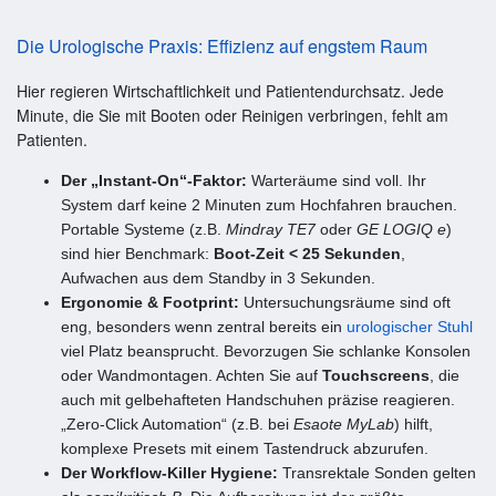
Die Urologische Praxis: Effizienz auf engstem Raum
Hier regieren Wirtschaftlichkeit und Patientendurchsatz. Jede
Minute, die Sie mit Booten oder Reinigen verbringen, fehlt am
Patienten.
Der „Instant-On“-Faktor:
Warteräume sind voll. Ihr
System darf keine 2 Minuten zum Hochfahren brauchen.
Portable Systeme (z.B.
Mindray TE7
oder
GE LOGIQ e
)
sind hier Benchmark:
Boot-Zeit < 25 Sekunden
,
Aufwachen aus dem Standby in 3 Sekunden.
Ergonomie & Footprint:
Untersuchungsräume sind oft
eng, besonders wenn zentral bereits ein
urologischer Stuhl
viel Platz beansprucht. Bevorzugen Sie schlanke Konsolen
oder Wandmontagen. Achten Sie auf
Touchscreens
, die
auch mit gelbehafteten Handschuhen präzise reagieren.
„Zero-Click Automation“ (z.B. bei
Esaote MyLab
) hilft,
komplexe Presets mit einem Tastendruck abzurufen.
Der Workflow-Killer Hygiene:
Transrektale Sonden gelten