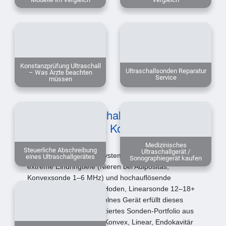
Konstanzprüfung Ultraschall
Ultraschallsonden Reparatur
– Was Ärzte beachten
Service
müssen
Abstract – Ultraschallgeräte für
Urologie: Technik, Kosten, Hersteller
Medizinisches
Steuerliche Abschreibung
Ultraschallgerät /
Urologische Ultraschallsysteme müssen gleichzeitig
eines Ultraschallgerätes
Sonographiegerät kaufen
extreme Eindringtiefe (Nieren bei Adipositas,
Konvexsonde 1–6 MHz) und hochauflösende
Oberflächendiagnostik (Hoden, Linearsonde 12–18+
MHz) leisten – kein einzelnes Gerät erfüllt dieses
Spektrum ohne ein dediziertes Sonden-Portfolio aus
mindestens vier Typen (Konvex, Linear, Endokavitär