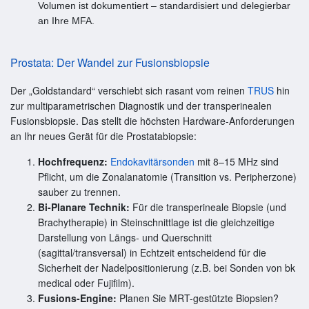
Volumen ist dokumentiert – standardisiert und delegierbar
an Ihre MFA.
Prostata: Der Wandel zur Fusionsbiopsie
Der „Goldstandard“ verschiebt sich rasant vom reinen
TRUS
hin
zur multiparametrischen Diagnostik und der transperinealen
Fusionsbiopsie. Das stellt die höchsten Hardware-Anforderungen
an Ihr neues Gerät für die Prostatabiopsie:
Hochfrequenz:
Endokavitärsonden
mit 8–15 MHz sind
Pflicht, um die Zonalanatomie (Transition vs. Peripherzone)
sauber zu trennen.
Bi-Planare Technik:
Für die transperineale Biopsie (und
Brachytherapie) in Steinschnittlage ist die gleichzeitige
Darstellung von Längs- und Querschnitt
(sagittal/transversal) in Echtzeit entscheidend für die
Sicherheit der Nadelpositionierung (z.B. bei Sonden von bk
medical oder Fujifilm).
Fusions-Engine:
Planen Sie MRT-gestützte Biopsien?