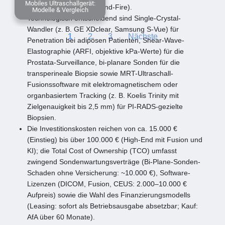
Mobiles Ultraschallgerät:
Side-Fire, Endokavitär End-Fire).
Modelle & Vergleich
Technologisch entscheidend sind Single-Crystal-
Wandler (z. B. GE XDclear, Samsung S-Vue) für
1
2
3
Nächste
Penetration bei adipösen Patienten, Shear-Wave-
Elastographie (ARFI, objektive kPa-Werte) für die
Prostata-Surveillance, bi-planare Sonden für die
transperineale Biopsie sowie MRT-Ultraschall-
Fusionssoftware mit elektromagnetischem oder
organbasiertem Tracking (z. B. Koelis Trinity mit
Zielgenauigkeit bis 2,5 mm) für PI-RADS-gezielte
Biopsien.
Die Investitionskosten reichen von ca. 15.000 €
(Einstieg) bis über 100.000 € (High-End mit Fusion und
KI); die Total Cost of Ownership (TCO) umfasst
zwingend Sondenwartungsverträge (Bi-Plane-Sonden-
Schaden ohne Versicherung: ~10.000 €), Software-
Lizenzen (DICOM, Fusion, CEUS: 2.000–10.000 €
Aufpreis) sowie die Wahl des Finanzierungsmodells
(Leasing: sofort als Betriebsausgabe absetzbar; Kauf:
AfA über 60 Monate).