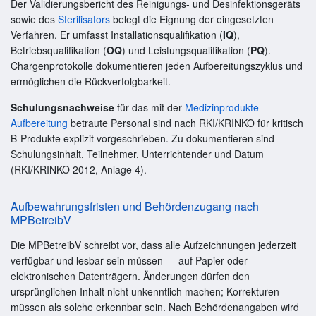
Der Validierungsbericht des Reinigungs- und Desinfektionsgeräts
sowie des
Sterilisators
belegt die Eignung der eingesetzten
Verfahren. Er umfasst Installationsqualifikation (
IQ
),
Betriebsqualifikation (
OQ
) und Leistungsqualifikation (
PQ
).
Chargenprotokolle dokumentieren jeden Aufbereitungszyklus und
ermöglichen die Rückverfolgbarkeit.
Schulungsnachweise
für das mit der
Medizinprodukte-
Aufbereitung
betraute Personal sind nach RKI/KRINKO für kritisch
B-Produkte explizit vorgeschrieben. Zu dokumentieren sind
Schulungsinhalt, Teilnehmer, Unterrichtender und Datum
(RKI/KRINKO 2012, Anlage 4).
Aufbewahrungsfristen und Behördenzugang nach
MPBetreibV
Die MPBetreibV schreibt vor, dass alle Aufzeichnungen jederzeit
verfügbar und lesbar sein müssen — auf Papier oder
elektronischen Datenträgern. Änderungen dürfen den
ursprünglichen Inhalt nicht unkenntlich machen; Korrekturen
müssen als solche erkennbar sein. Nach Behördenangaben wird