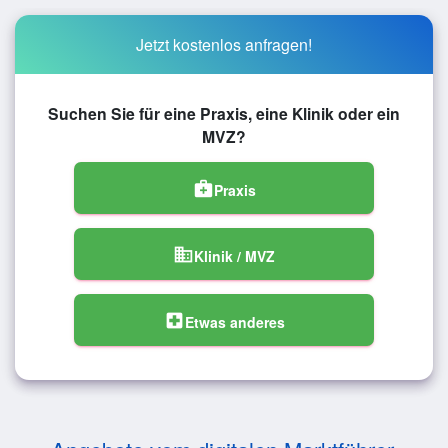
Jetzt kostenlos anfragen!
Suchen Sie für eine Praxis, eine Klinik oder ein
MVZ?
medical_services
Praxis
domain
Klinik / MVZ
local_hospital
Etwas anderes