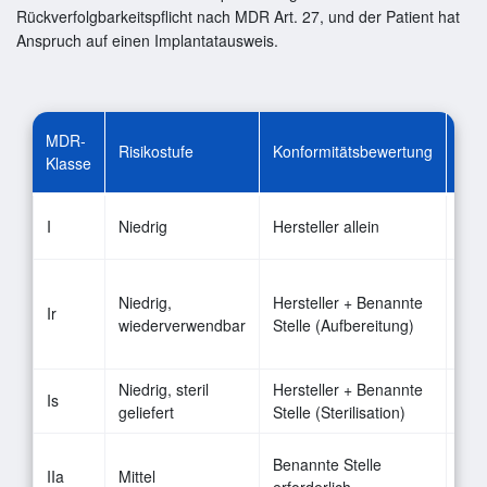
Rückverfolgbarkeitspflicht nach MDR Art. 27, und der Patient hat
Anspruch auf einen Implantatausweis.
MDR-
Risikostufe
Konformitätsbewertung
Typ
Klasse
Ver
I
Niedrig
Hersteller allein
Ste
Wie
Niedrig,
Hersteller + Benannte
Ir
Chi
wiederverwendbar
Stelle (Aufbereitung)
Kür
Niedrig, steril
Hersteller + Benannte
Ster
Is
geliefert
Stelle (Sterilisation)
Ein
Fle
Benannte Stelle
IIa
Mittel
inv
erforderlich