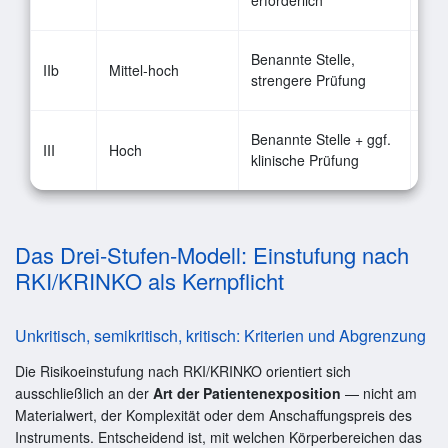
Blu
Bea
Benannte Stelle,
IIb
Mittel-hoch
Rön
strengere Prüfung
Lan
Kor
Benannte Stelle + ggf.
III
Hoch
Her
klinische Prüfung
Imp
Das Drei-Stufen-Modell: Einstufung nach
RKI/KRINKO als Kernpflicht
Unkritisch, semikritisch, kritisch: Kriterien und Abgrenzung
Die Risikoeinstufung nach RKI/KRINKO orientiert sich
ausschließlich an der
Art der Patientenexposition
— nicht am
Materialwert, der Komplexität oder dem Anschaffungspreis des
Instruments. Entscheidend ist, mit welchen Körperbereichen das