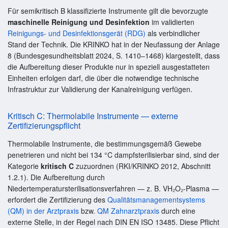
Für semikritisch B klassifizierte Instrumente gilt die bevorzugte
maschinelle Reinigung und Desinfektion
im validierten
Reinigungs- und Desinfektionsgerät (RDG)
als verbindlicher
Stand der Technik. Die KRINKO hat in der Neufassung der Anlage
8 (Bundesgesundheitsblatt 2024, S. 1410–1468) klargestellt, dass
die Aufbereitung dieser Produkte nur in speziell ausgestatteten
Einheiten erfolgen darf, die über die notwendige technische
Infrastruktur zur Validierung der Kanalreinigung verfügen.
Kritisch C: Thermolabile Instrumente — externe
Zertifizierungspflicht
Thermolabile Instrumente, die bestimmungsgemäß Gewebe
penetrieren und nicht bei 134 °C dampfsterilisierbar sind, sind der
Kategorie
kritisch C
zuzuordnen (RKI/KRINKO 2012, Abschnitt
1.2.1). Die Aufbereitung durch
Niedertemperatursterilisationsverfahren — z. B. VH₂O₂-Plasma —
erfordert die Zertifizierung des
Qualitätsmanagementsystems
(QM) in der Arztpraxis
bzw.
QM Zahnarztpraxis
durch eine
externe Stelle, in der Regel nach DIN EN ISO 13485. Diese Pflicht