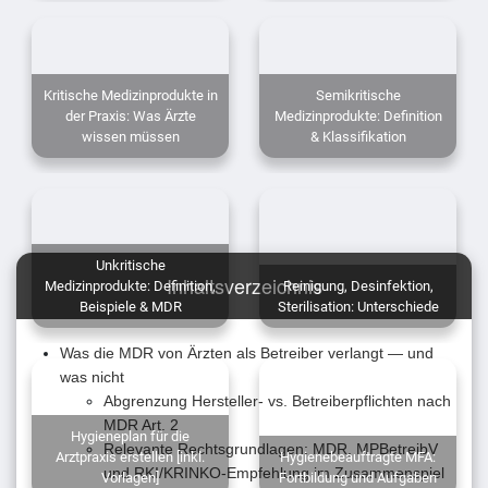
Kritische Medizinprodukte in
Semikritische
der Praxis: Was Ärzte
Medizinprodukte: Definition
wissen müssen
& Klassifikation
Unkritische
Inhaltsverzeichnis
Medizinprodukte: Definition,
Reinigung, Desinfektion,
Beispiele & MDR
Sterilisation: Unterschiede
Was die MDR von Ärzten als Betreiber verlangt — und
was nicht
Abgrenzung Hersteller- vs. Betreiberpflichten nach
MDR Art. 2
Hygieneplan für die
Relevante Rechtsgrundlagen: MDR, MPBetreibV
Arztpraxis erstellen [inkl.
Hygienebeauftragte MFA:
und RKI/KRINKO-Empfehlung im Zusammenspiel
Vorlagen]
Fortbildung und Aufgaben