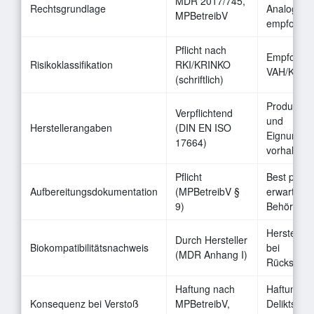
MDR 2017/745,
Rechtsgrundlage
Analogie
MPBetreibV
empfohlen
Pflicht nach
Empfohlen
Risikoklassifikation
RKI/KRINKO
VAH/KPH-
(schriftlich)
Produktdat
Verpflichtend
und
Herstellerangaben
(DIN EN ISO
Eignungsn
17664)
vorhalten
Pflicht
Best practi
Aufbereitungsdokumentation
(MPBetreibV §
erwartet b
9)
Behördenp
Hersteller
Durch Hersteller
Biokompatibilitätsnachweis
bei
(MDR Anhang I)
Rückstands
Haftung nach
Haftung na
Konsequenz bei Verstoß
MPBetreibV,
Deliktsrec