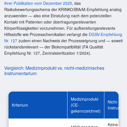
ihrer Publikation vom Dezember 2025
, das
Risikobewertungsschema der KRINKO/BfArM-Empfehlung analog
anzuwenden — also eine Einstufung nach dem potenziellen
Kontakt mit Patienten oder übertragungsrelevanten
Körperflüssigkeiten vorzunehmen. Für aufbereitungsrelevante
Hilfsstoffe wie Prozesschemikalien verlangt die
DGSV-Empfehlung
Nr. 127
zudem einen Nachweis der Prozesseignung und — soweit
rückstandsrelevant — der Biokompatibilität (FA Qualität
Empfehlung Nr. 127, Zentralsterilization 1/2024).
Vergleich: Medizinprodukt vs. nicht-medizinisches
Instrumentarium
Medizinprodukt
Nicht-medi
Kriterium
(CE-
Instrumen
gekennzeichnet)
Keine spe