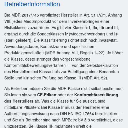
Betreiberinformation
Die MDR 2017/745 verpflichtet Hersteller in Art. 51 i.V.m. Anhang
VIII, jedes Medizinprodukt vor dem Inverkehrbringen einer
Risikoklasse zuzuordnen. Es gibt vier Klassen:
I, IIa, IIb und III
,
ergänzt durch die Sonderklassen
Ir
(wiederverwendbar) und
Is
(steril geliefert). Die Klassifizierung richtet sich nach Invasivität,
Anwendungsdauer, Kontaktzone und spezifischen
Produkteigenschaften (MDR Anhang VIII, Regeln 1–22). Je höher
die Klasse, desto strenger das vorgeschriebene
Konformitätsbewertungsverfahren — von der Selbstdeklaration
des Herstellers bei Klasse I bis zur Beteiligung einer Benannten
Stelle und klinischen Prüfung bei Klasse III (MDR Art. 52).
Als Betreiber müssen Sie die MDR-Klasse nicht selbst bestimmen.
Sie lesen sie vom
CE-Etikett
oder der
Konformitätserklärung
des Herstellers
ab. Was die Klasse für Sie auslöst, sind
mittelbare Pflichten: Bei Klasse Ir muss der Hersteller eine
Aufbereitungsanweisung nach DIN EN ISO 17664 bereitstellen —
und Sie als Betreiber sind nach MPBetreibV § 8 verpflichtet, diese
umzusetzen. Bei Klasse III-Implantaten greift die