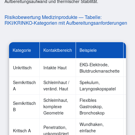
Aufbereitungsaufwand und thermischer Stabilität.
Risikobewertung Medizinprodukte — Tabelle:
RKI/KRINKO-Kategorien mit Aufbereitungsanforderungen
Kategorie
Kontaktbereich
Beispiele
Desi
EKG-Elektrode,
Unkritisch
Intakte Haut
Flä
Blutdruckmanschette
Semikritisch
Schleimhaut /
Spekulum,
Ja (
A
veränd. Haut
Laryngoskopspatel
fung
Schleimhaut,
Flexibles
Semikritisch
Ja,
komplexe
Gastroskop,
B
mas
Geometrie
Bronchoskop
Wundhaken,
Penetration,
Ja,
Kritisch A
einfache
unkompliziert
mas