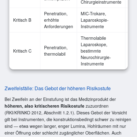
Chirurgieinstrumente
Penetration,
MIC-Trokare,
Ja, 
Kritisch B
erhöhte
Laparoskopie-
(RD
Anforderungen
Instrumente
Thermolabile
Laparoskope,
Penetration,
Kritisch C
bestimmte
Ja, 
thermolabil
Neurochirurgie-
Instrumente
Zweifelsfälle: Das Gebot der höheren Risikostufe
Bei Zweifeln an der Einstufung ist das Medizinprodukt der
höheren, also kritischeren Risikostufe
zuzuordnen
(RKI/KRINKO 2012, Abschnitt 1.2.1). Dieses Gebot der Vorsicht
gilt bei Instrumenten, die konstruktionsbedingt schwer zu reinigen
sind — etwa wegen langer, enger Lumina, Hohlräumen mit nur
einer Öffnung oder schlecht zugänglicher Oberflächen. Auch