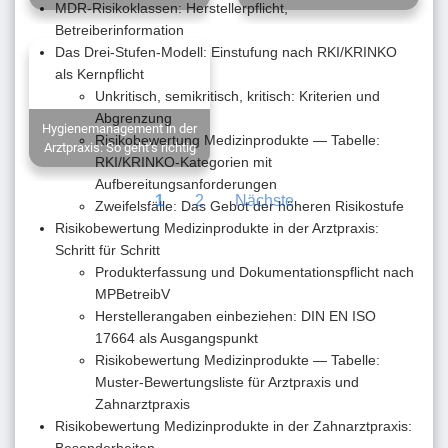
MDR-Risikoklassen: Herstellerpflicht,
Betreiberinformation
Das Drei-Stufen-Modell: Einstufung nach RKI/KRINKO
als Kernpflicht
Unkritisch, semikritisch, kritisch: Kriterien und
Abgrenzung
Hygienemanagement in der
Risikobewertung Medizinprodukte — Tabelle:
Arztpraxis: So geht’s richtig
RKI/KRINKO-Kategorien mit
Aufbereitungsanforderungen
1
2
Nächste
Zweifelsfälle: Das Gebot der höheren Risikostufe
Risikobewertung Medizinprodukte in der Arztpraxis:
Schritt für Schritt
Produkterfassung und Dokumentationspflicht nach
MPBetreibV
Herstellerangaben einbeziehen: DIN EN ISO
17664 als Ausgangspunkt
Risikobewertung Medizinprodukte — Tabelle:
Muster-Bewertungsliste für Arztpraxis und
Zahnarztpraxis
Risikobewertung Medizinprodukte in der Zahnarztpraxis:
Besonderheiten