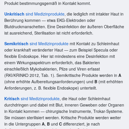
Produkt bestimmungsgemäß in Kontakt kommt.
Unkritisch
sind Medizinprodukte
, die lediglich mit intakter Haut in
Berührung kommen — etwa EKG-Elektroden oder
Blutdruckmanschetten. Eine Desinfektion der äußeren Oberfläche
ist ausreichend, Sterilisation ist nicht erforderlich.
Semikritisch
sind Medizinprodukte
mit Kontakt zu Schleimhaut
oder krankhaft veränderter Haut — zum Beispiel Specula oder
flexible Endoskope. Hier ist mindestens eine Desinfektion mit
einem Wirkungsspektrum erforderlich, das Bakterien
einschließlich Mykobakterien, Pilze und Viren erfasst
(RKI/KRINKO 2012, Tab. 1). Semikritische Produkte werden in
A
(ohne erhöhte Aufbereitungsanforderungen) und
B
(mit erhöhten
Anforderungen, z. B. flexible Endoskope) unterteilt.
Kritisch
sind Medizinprodukte
, die Haut oder Schleimhaut
durchdringen und dabei mit Blut, inneren Geweben oder Organen
in Kontakt kommen — chirurgische Instrumente, Trokar-Systeme.
Sie müssen sterilisiert werden. Kritische Produkte werden weiter
in die Untergruppen
A
,
B
und
C
differenziert, je nach