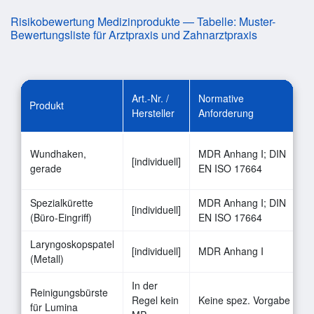
Risikobewertung Medizinprodukte — Tabelle: Muster-
Bewertungsliste für Arztpraxis und Zahnarztpraxis
Art.-Nr. /
Normative
Produkt
Hersteller
Anforderung
Wundhaken,
MDR Anhang I; DIN
[individuell]
gerade
EN ISO 17664
Spezialkürette
MDR Anhang I; DIN
[individuell]
(Büro-Eingriff)
EN ISO 17664
Laryngoskopspatel
[individuell]
MDR Anhang I
(Metall)
In der
Reinigungsbürste
Regel kein
Keine spez. Vorgabe
für Lumina