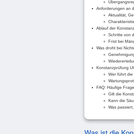
Übergangsreg
Anforderungen an d
Aktualität, 
Charakteristi
Ablauf der Konstan
Schritte von
Frist bei Män
Was droht bei Nich
Genehmigungs
Wiedererteil
Konstanzprüfung Ult
Wer führt die
Wartungsproto
FAQ: Häufige Frage
Gilt die Kon
Kann die Säu
Was passiert,
Was ist die Kon