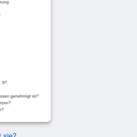
arung
?
. 9?
assen genehmigt ist?
etzen?
n?
t sie?