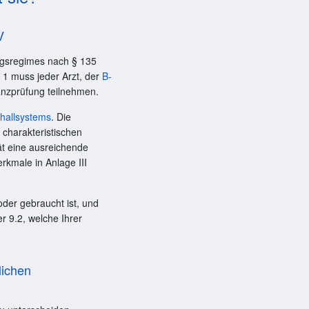
V
ungsregimes nach § 135
. 1 muss jeder Arzt, der
B-
nzprüfung teilnehmen.
challsystems
. Die
 charakteristischen
t eine ausreichende
rkmale in Anlage III
der gebraucht ist, und
 9.2, welche Ihrer
lichen