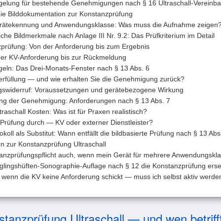
elung für bestehende Genehmigungen nach § 16 Ultraschall-Vereinb
ie Bilddokumentation zur Konstanzprüfung
Gerätekennung und Anwendungsklasse: Was muss die Aufnahme zeigen
sche Bildmerkmale nach Anlage III Nr. 9.2: Das Prüfkriterium im Detail
zprüfung: Von der Anforderung bis zum Ergebnis
 der KV-Anforderung bis zur Rückmeldung
geln: Das Drei-Monats-Fenster nach § 13 Abs. 6
terfüllung — und wie erhalten Sie die Genehmigung zurück?
widerruf: Voraussetzungen und gerätebezogene Wirkung
ung der Genehmigung: Anforderungen nach § 13 Abs. 7
raschall Kosten: Was ist für Praxen realistisch?
 Prüfung durch — KV oder externer Dienstleister?
koll als Substitut: Wann entfällt die bildbasierte Prüfung nach § 13 Abs
n zur Konstanzprüfung Ultraschall
stanzprüfungspflicht auch, wenn mein Gerät für mehrere Anwendungskl
glingshüften-Sonographie-Auflage nach § 12 die Konstanzprüfung ers
 wenn die KV keine Anforderung schickt — muss ich selbst aktiv werde
stanzprüfung Ultraschall — und wen betriff