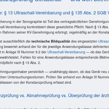
e: § 13 Ultraschall-Vereinbarung und § 135 Abs. 2 SGB 
icherung in der Sonographie ist Teil des vertragsärztlichen Genehmig
all-Vereinbarung konkretisiert diese gesetzliche Pflicht: Nach § 13 Abs
m Rahmen seiner KV-Genehmigung erbringt, regelmäßig an der Konsta
t ausschließlich die
technische Bildqualität
des eingesetzten
Ultras
ng bewertet anhand der für die jeweilige Anwendungsklasse definierten
t in Anlage III Nummer 9.2 der
Ultraschall-Vereinbarung
— ob das Gerä
gewährleistet. Fehlen für eine Anwendungsklasse entsprechende Bildme
rüfpflicht nach § 13 Abs. 2.
Genehmigungsinhaber persönlich — unabhängig davon, ob das Gerät neu o
chen Untersuchungsvolumen. Prüfen Sie anhand von Anlage III Nummer
assen von der Konstanzprüfung erfasst sind.
zprüfung vs. Abnahmeprüfung vs. Überprüfung der ärzt