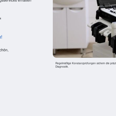
gsservices erhalten
n!
chön,
Regelmäßige Konstanzprüfungen sichern die präzise
Diagnostik.