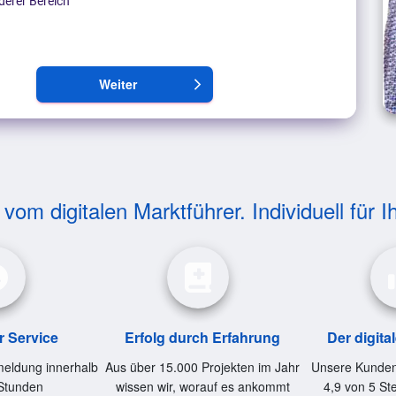
derer Bereich
Weiter
arrow_forward_ios
om digitalen Marktführer. Individuell für I
r Service
Erfolg durch Erfahrung
Der digita
eldung innerhalb
Aus über 15.000 Projekten im Jahr
Unsere Kunden
Stunden
wissen wir, worauf es ankommt
4,9 von 5 St