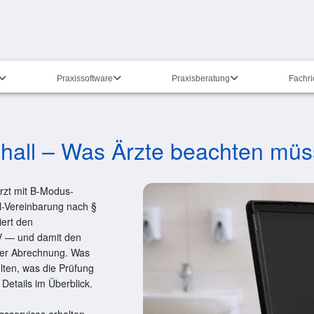
Praxissoftware
Praxisberatung
Fachr
chall – Was Ärzte beachten mü
arzt mit B-Modus-
ll-Vereinbarung nach §
iert den
V — und damit den
der Abrechnung. Was
elten, was die Prüfung
Details im Überblick.