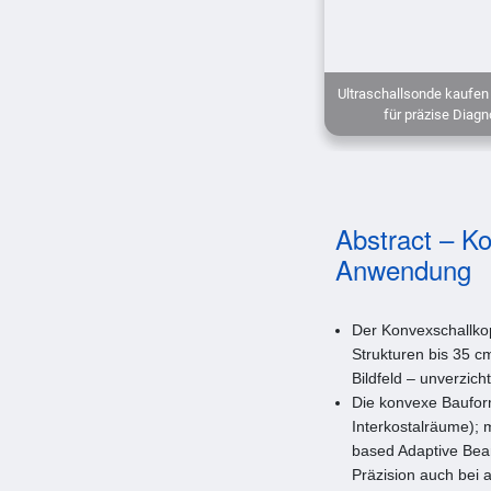
Ultraschallsonde kaufen 
für präzise Diag
Abstract – Ko
Anwendung
Der Konvexschallkop
Strukturen bis 35 
Bildfeld – unverzic
Die konvexe Bauform
Interkostalräume); 
based Adaptive Beam
Präzision auch bei 