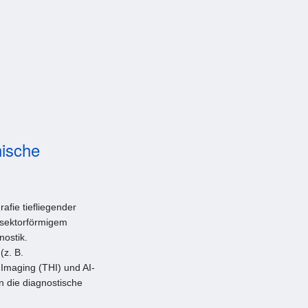
nische
afie tiefliegender
 sektorförmigem
nostik.
(z. B.
Imaging (THI) und AI-
 die diagnostische