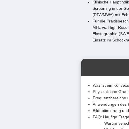
Klinische Hauptind
Screening in der Ge
(RFA/MWA) mit Echt
Für die Praxisbesc
MHz vs. High-Resolu
Elastographie (SWE
Einsatz im Schockr
Was ist ein Konvexs
Physikalische Grun
Frequenzbereiche u
Anwendungen des K
Bildoptimierung und
FAQ: Häufige Frage
Warum verschl