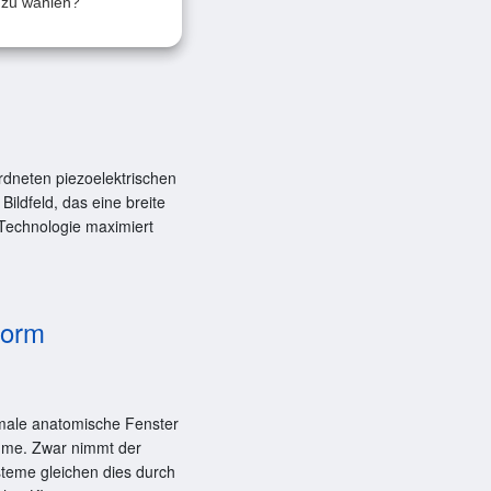
k zu wählen?
dneten piezoelektrischen
ildfeld, das eine breite
-Technologie maximiert
form
hmale anatomische Fenster
äume. Zwar nimmt der
steme gleichen dies durch