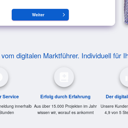
Weiter
arrow_forward_ios
om digitalen Marktführer. Individuell für I
r Service
Erfolg durch Erfahrung
Der digita
eldung innerhalb
Aus über 15.000 Projekten im Jahr
Unsere Kunden
Stunden
wissen wir, worauf es ankommt
4,9 von 5 St