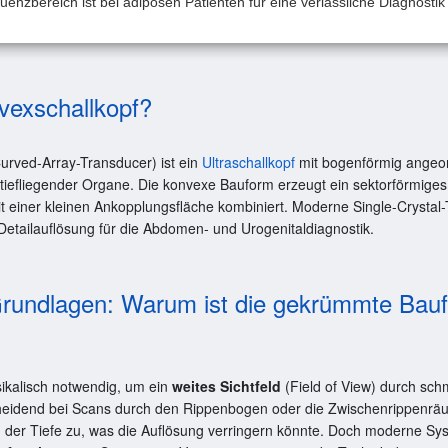
enzbereich ist bei adipösen Patienten für eine verlässliche Diagnosti
vexschallkopf?
urved-Array-Transducer) ist ein
Ultraschallkopf
mit bogenförmig angeor
tiefliegender Organe. Die konvexe Bauform erzeugt ein sektorförmiges B
it einer kleinen Ankopplungsfläche kombiniert. Moderne Single-Crystal
Detailauflösung für die Abdomen- und Urogenitaldiagnostik.
Grundlagen: Warum ist die gekrümmte Bau
ikalisch notwendig, um ein
weites Sichtfeld
(Field of View) durch sc
scheidend bei Scans durch den Rippenbogen oder die Zwischenrippenr
in der Tiefe zu, was die Auflösung verringern könnte. Doch moderne Sy