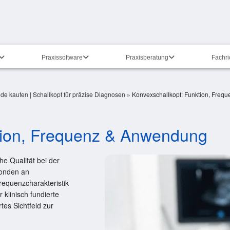
Praxissoftware
Praxisberatung
Fachr
nde kaufen | Schallkopf für präzise Diagnosen
»
Konvexschallkopf: Funktion, Fre
tion, Frequenz & Anwendung
he Qualität bei der
Sonden an
Frequenzcharakteristik
klinisch fundierte
rtes Sichtfeld zur