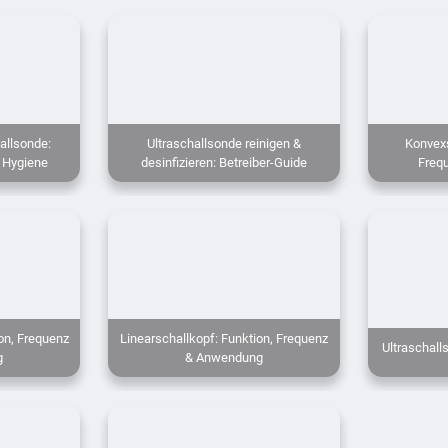
allsonde:
Ultraschallsonde reinigen &
Konvexs
 Hygiene
desinfizieren: Betreiber-Guide
Freq
on, Frequenz
Linearschallkopf: Funktion, Frequenz
Ultraschall
g
& Anwendung