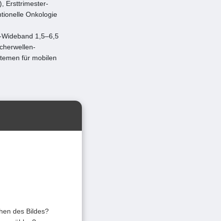
 Ersttrimester-
tionelle Onkologie
a-Wideband 1,5–6,5
Scherwellen-
stemen für mobilen
chen des Bildes?