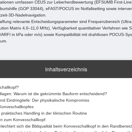
ikationen umfassen CEUS zur Leberherdbewertung (EFSUMB First-Line),
burtshilfe (GOP 33044), eFAST/POCUS im Notfallsetting sowie interven
zeit-3D-Nadelnavigation.
haffung relevante Entscheidungsparameter sind Frequenzbereich (Ultr
tion Matrix 4,0–11,0 MHz), Verfügbarkeit quantitativer Verfahren wie 
/ARFI in kPa oder m/s) sowie Kompatibilität mit drahtlosen POCUS-Sy
aum.
Inhaltsverzeichnis
challkopf?
dlagen: Warum ist die gekrümmte Bauform entscheidend?
nd Eindringtiefe: Der physikalische Kompromiss
onveschallkopfes
 praktisches Handling in der klinischen Routine
n zum Konvexschallkopf
echtert sich die Bildqualität beim Konvexschallkopf in den Randberei