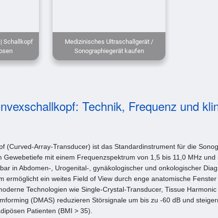
| Schallkopf
Medizinisches Ultraschallgerät /
nosen
Sonographiegerät kaufen
nvexschallkopf: Technik, Frequenz und kli
f (Curved-Array-Transducer) ist das Standardinstrument für die Sonogr
cm Gewebetiefe mit einem Frequenzspektrum von 1,5 bis 11,0 MHz und
htbar in Abdomen-, Urogenital-, gynäkologischer und onkologischer Diag
 ermöglicht ein weites Field of View durch enge anatomische Fenster 
moderne Technologien wie Single-Crystal-Transducer, Tissue Harmonic 
forming (DMAS) reduzieren Störsignale um bis zu -60 dB und steigern
adipösen Patienten (BMI > 35).