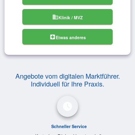
domain
Klinik / MVZ
local_hospital
Etwas anderes
Angebote vom digitalen Marktführer.
Individuell für Ihre Praxis.
Schneller Service