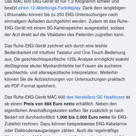
Das MAC 600 EKG-Gerät ist nur 1,2 Kilogramm schwer und
besitzt
einen 12-Ableitungs-Farbdisplay
. Dank dem langlebigen
Lithiumakku können bis zu 250 EKG-Untersuchungen nach
einmaligem Aufladen durchgeführt werden. Zudem ist das Ruhe-
EKG-Gerät mit einem SD-Kartenspeicher ausgestattet, sodass
der Arzt direkt auf die Vitaldaten des Patienten zugreifen kann.
Das Ruhe-EKG-Gerät zeichnet sich durch eine leichte
Bedienbarkeit mit intuitiver Tastatur und One-Touch-Bedienung
aus. Die geschlechtsspezifische 12SL-Analyse ermöglicht sowohl
dieDiagnose akuter Myokardinfarkte bei Frauen als aucheine
geschlechts- und altersspezifische Interpretation. Weiterhin
können Sie die Aufzeichnungen von Untersuchungen praktisch
als PDF-Format speichern.
Das Ruhe-EKG-Gerät MAC 600
des Herstellers GE Healthcare
ist
ab einem
Preis von 988 Euro netto
erhältlich. Neben den
eigentlichen Anschaffungskosten sollten Sie zusätzlich je nach
Bedarf mit durchschnittlich
1.000 bis 2.000 Euro netto
für EKG-
Zubehör rechnen. Dazu können beispielsweise EKG-Kabelarme
oder Elektrodensauganlagen zählen. Auch die regelmäßige