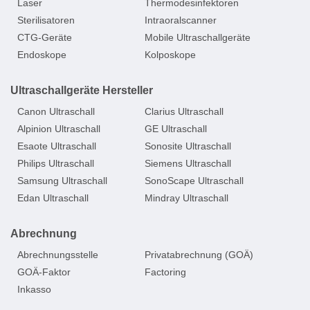
Laser
Thermodesinfektoren
Sterilisatoren
Intraoralscanner
CTG-Geräte
Mobile Ultraschallgeräte
Endoskope
Kolposkope
Ultraschallgeräte Hersteller
Canon Ultraschall
Clarius Ultraschall
Alpinion Ultraschall
GE Ultraschall
Esaote Ultraschall
Sonosite Ultraschall
Philips Ultraschall
Siemens Ultraschall
Samsung Ultraschall
SonoScape Ultraschall
Edan Ultraschall
Mindray Ultraschall
Abrechnung
Abrechnungsstelle
Privatabrechnung (GOÄ)
GOÄ-Faktor
Factoring
Inkasso