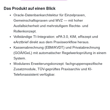
Das Produkt auf einen Blick
Oracle-Datenbankarchitektur für Einzelpraxen,
Gemeinschaftspraxen und MVZ — mit hoher
Ausfallsicherheit und mehrstufigem Rechte- und
Rollenkonzept.
Vollständige TI-Integration: ePA 3.0, KIM, eRezept und
eArztbrief direkt aus dem Praxisworkflow heraus.
Kassenabrechnung (EBM/KVDT) und Privatabrechnung
(GOÄ/IGeL) mit automatischer Regelwerksprüfung in einem
System.
Modulares Erweiterungskonzept: fachgruppenspezifische
Zusatzmodule, TÜV-geprüftes Praxisarchiv und KI-
Telefonassistent verfügbar.
Günstige Markenqualität
(4,9/5 Google) Zufriedene Kunden