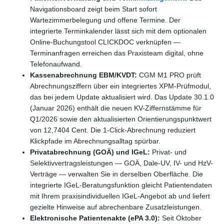
Navigationsboard zeigt beim Start sofort
Wartezimmerbelegung und offene Termine. Der
integrierte Terminkalender lässt sich mit dem optionalen
Online-Buchungstool CLICKDOC verknüpfen —
Terminanfragen erreichen das Praxisteam digital, ohne
Telefonaufwand.
Kassenabrechnung EBM/KVDT:
CGM M1 PRO prüft
Abrechnungsziffern über ein integriertes XPM-Prüfmodul,
das bei jedem Update aktualisiert wird. Das Update 30.1.0
(Januar 2026) enthält die neuen KV-Ziffernstämme für
Q1/2026 sowie den aktualisierten Orientierungspunktwert
von 12,7404 Cent. Die 1-Click-Abrechnung reduziert
Klickpfade im Abrechnungsalltag spürbar.
Privatabrechnung (GOÄ) und IGeL:
Privat- und
Selektivvertragsleistungen — GOÄ, Dale-UV, IV- und HzV-
Verträge — verwalten Sie in derselben Oberfläche. Die
integrierte IGeL-Beratungsfunktion gleicht Patientendaten
mit Ihrem praxisindividuellen IGeL-Angebot ab und liefert
gezielte Hinweise auf abrechenbare Zusatzleistungen.
Elektronische Patientenakte (ePA 3.0):
Seit Oktober