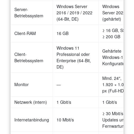
Windows Server
Windows
Server-
2016 / 2019 / 2022
Server 2022
Betriebssystem
(64-Bit, DE)
(gehärtet)
≥ 16 GB, SSD
Client-RAM
16 GB
≥ 200 GB
Windows 11
Gehärtete
Client-
Professional oder
Windows-11-
Betriebssystem
Enterprise (64-Bit,
Konfiguration
DE)
Mind. 24″,
Monitor
—
1.920 × 1.080
px (Full-HD)
Netzwerk (intern)
1 Gbit/s
1 Gbit/s
≥ 30 Mbit/s (für
Internetanbindung
10 Mbit/s
Updates und
Fernwartung)