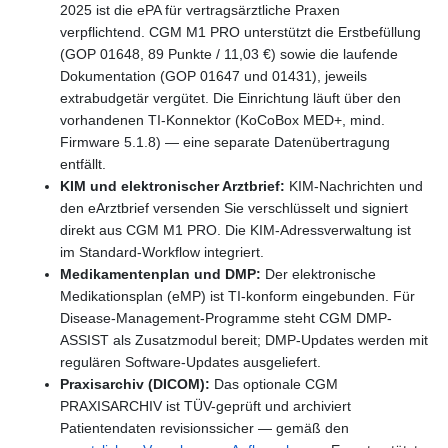
2025 ist die ePA für vertragsärztliche Praxen
verpflichtend. CGM M1 PRO unterstützt die Erstbefüllung
(GOP 01648, 89 Punkte / 11,03 €) sowie die laufende
Dokumentation (GOP 01647 und 01431), jeweils
extrabudgetär vergütet. Die Einrichtung läuft über den
vorhandenen TI-Konnektor (KoCoBox MED+, mind.
Firmware 5.1.8) — eine separate Datenübertragung
entfällt.
KIM und elektronischer Arztbrief:
KIM-Nachrichten und
den eArztbrief versenden Sie verschlüsselt und signiert
direkt aus CGM M1 PRO. Die KIM-Adressverwaltung ist
im Standard-Workflow integriert.
Medikamentenplan und DMP:
Der elektronische
Medikationsplan (eMP) ist TI-konform eingebunden. Für
Disease-Management-Programme steht CGM DMP-
ASSIST als Zusatzmodul bereit; DMP-Updates werden mit
regulären Software-Updates ausgeliefert.
Praxisarchiv (DICOM):
Das optionale CGM
PRAXISARCHIV ist TÜV-geprüft und archiviert
Patientendaten revisionssicher — gemäß den