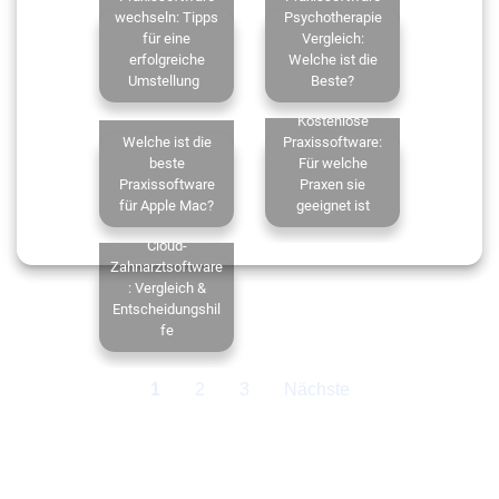
wechseln: Tipps
Psychotherapie
für eine
Vergleich:
erfolgreiche
Welche ist die
Umstellung
Beste?
Kostenlose
Welche ist die
Praxissoftware:
beste
Für welche
Praxissoftware
Praxen sie
für Apple Mac?
geeignet ist
Cloud-
Zahnarztsoftware
: Vergleich &
Entscheidungshil
fe
1
2
3
Nächste
‹
›