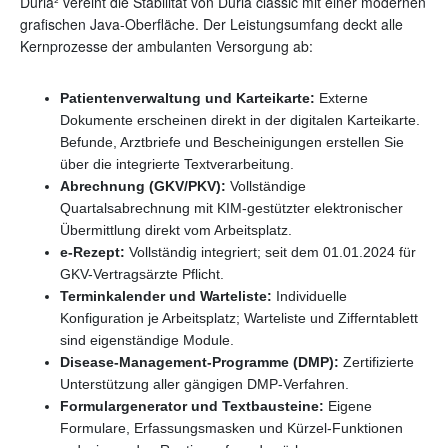
Duria² vereint die Stabilität von Duria classic mit einer modernen
grafischen Java-Oberfläche. Der Leistungsumfang deckt alle
Kernprozesse der ambulanten Versorgung ab:
Patientenverwaltung und Karteikarte:
Externe
Dokumente erscheinen direkt in der digitalen Karteikarte.
Befunde, Arztbriefe und Bescheinigungen erstellen Sie
über die integrierte Textverarbeitung.
Abrechnung (GKV/PKV):
Vollständige
Quartalsabrechnung mit KIM-gestützter elektronischer
Übermittlung direkt vom Arbeitsplatz.
e-Rezept:
Vollständig integriert; seit dem 01.01.2024 für
GKV-Vertragsärzte Pflicht.
Terminkalender und Warteliste:
Individuelle
Konfiguration je Arbeitsplatz; Warteliste und Zifferntablett
sind eigenständige Module.
Disease-Management-Programme (DMP):
Zertifizierte
Unterstützung aller gängigen DMP-Verfahren.
Formulargenerator und Textbausteine:
Eigene
Formulare, Erfassungsmasken und Kürzel-Funktionen