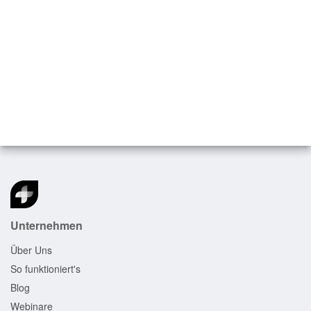
RED medical – cloudbasierte
Praxissoftware für Psychotherapeuten
und Poolärzte
Unternehmen
Über Uns
So funktioniert's
Blog
Webinare