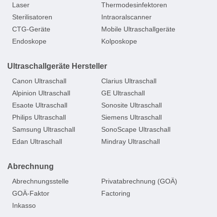
Laser
Thermodesinfektoren
Sterilisatoren
Intraoralscanner
CTG-Geräte
Mobile Ultraschallgeräte
Endoskope
Kolposkope
Ultraschallgeräte Hersteller
Canon Ultraschall
Clarius Ultraschall
Alpinion Ultraschall
GE Ultraschall
Esaote Ultraschall
Sonosite Ultraschall
Philips Ultraschall
Siemens Ultraschall
Samsung Ultraschall
SonoScape Ultraschall
Edan Ultraschall
Mindray Ultraschall
Abrechnung
Abrechnungsstelle
Privatabrechnung (GOÄ)
GOÄ-Faktor
Factoring
Inkasso