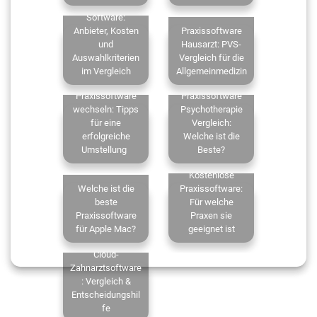
Zahnarzt
Software:
Anbieter, Kosten
Praxissoftware
und
Hausarzt: PVS-
Auswahlkriterien
Vergleich für die
im Vergleich
Allgemeinmedizin
Praxissoftware
Praxissoftware
wechseln: Tipps
Psychotherapie
für eine
Vergleich:
erfolgreiche
Welche ist die
Umstellung
Beste?
Kostenlose
Welche ist die
Praxissoftware:
beste
Für welche
Praxissoftware
Praxen sie
für Apple Mac?
geeignet ist
Cloud-
Zahnarztsoftware
: Vergleich &
Entscheidungshil
fe