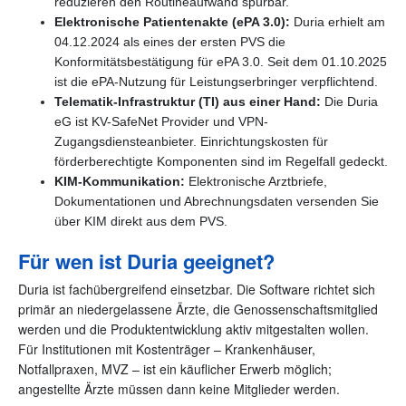
reduzieren den Routineaufwand spürbar.
Elektronische Patientenakte (ePA 3.0):
Duria erhielt am
04.12.2024 als eines der ersten PVS die
Konformitätsbestätigung für ePA 3.0. Seit dem 01.10.2025
ist die ePA-Nutzung für Leistungserbringer verpflichtend.
Telematik-Infrastruktur (TI) aus einer Hand:
Die Duria
eG ist KV-SafeNet Provider und VPN-
Zugangsdiensteanbieter. Einrichtungskosten für
förderberechtigte Komponenten sind im Regelfall gedeckt.
KIM-Kommunikation:
Elektronische Arztbriefe,
Dokumentationen und Abrechnungsdaten versenden Sie
über KIM direkt aus dem PVS.
Für wen ist Duria geeignet?
Duria ist fachübergreifend einsetzbar. Die Software richtet sich
primär an niedergelassene Ärzte, die Genossenschaftsmitglied
werden und die Produktentwicklung aktiv mitgestalten wollen.
Für Institutionen mit Kostenträger – Krankenhäuser,
Notfallpraxen, MVZ – ist ein käuflicher Erwerb möglich;
angestellte Ärzte müssen dann keine Mitglieder werden.