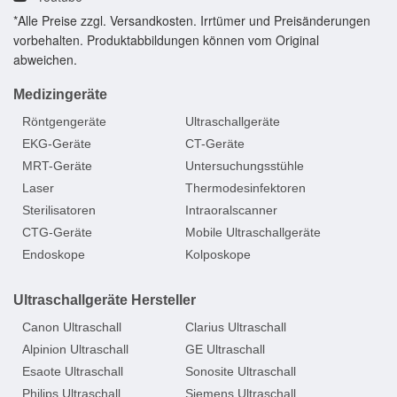
*Alle Preise zzgl. Versandkosten. Irrtümer und Preisänderungen
vorbehalten. Produktabbildungen können vom Original
abweichen.
Medizingeräte
Röntgengeräte
Ultraschallgeräte
EKG-Geräte
CT-Geräte
MRT-Geräte
Untersuchungsstühle
Laser
Thermodesinfektoren
Sterilisatoren
Intraoralscanner
CTG-Geräte
Mobile Ultraschallgeräte
Endoskope
Kolposkope
Ultraschallgeräte Hersteller
Canon Ultraschall
Clarius Ultraschall
Alpinion Ultraschall
GE Ultraschall
Esaote Ultraschall
Sonosite Ultraschall
Philips Ultraschall
Siemens Ultraschall