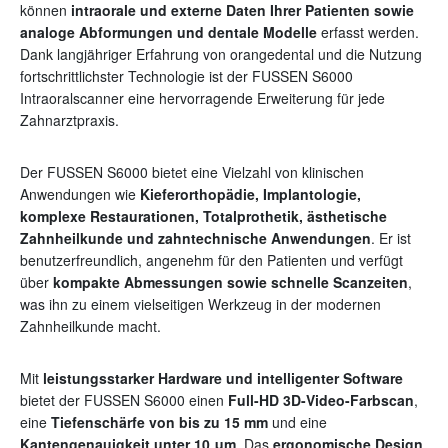
können
intraorale und externe Daten Ihrer Patienten sowie
analoge Abformungen und dentale Modelle
erfasst werden.
Dank langjähriger Erfahrung von orangedental und die Nutzung
fortschrittlichster Technologie ist der FUSSEN S6000
Intraoralscanner eine hervorragende Erweiterung für jede
Zahnarztpraxis.
Der FUSSEN S6000 bietet eine Vielzahl von klinischen
Anwendungen wie
Kieferorthopädie, Implantologie,
komplexe Restaurationen, Totalprothetik, ästhetische
Zahnheilkunde und zahntechnische Anwendungen
. Er ist
benutzerfreundlich, angenehm für den Patienten und verfügt
über
kompakte Abmessungen sowie schnelle Scanzeiten
,
was ihn zu einem vielseitigen Werkzeug in der modernen
Zahnheilkunde macht.
Mit
leistungsstarker Hardware und intelligenter Software
bietet der FUSSEN S6000 einen
Full-HD 3D-Video-Farbscan
,
eine
Tiefenschärfe von bis zu 15 mm
und eine
Kantengenauigkeit unter 10 μm
. Das
ergonomische Design
,