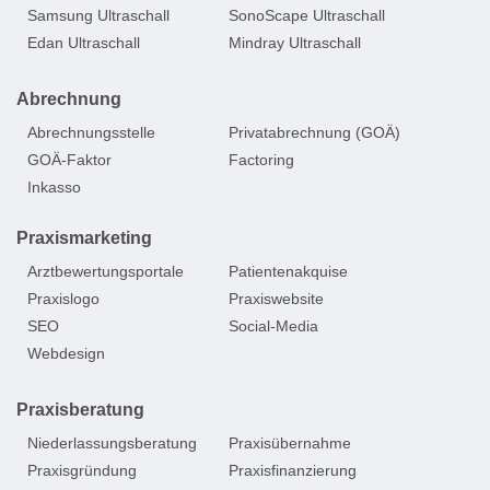
Samsung Ultraschall
SonoScape Ultraschall
Edan Ultraschall
Mindray Ultraschall
Abrechnung
Abrechnungsstelle
Privatabrechnung (GOÄ)
GOÄ-Faktor
Factoring
Inkasso
Praxismarketing
Arztbewertungsportale
Patientenakquise
Praxislogo
Praxiswebsite
SEO
Social-Media
Webdesign
Praxisberatung
Niederlassungsberatung
Praxisübernahme
Praxisgründung
Praxisfinanzierung