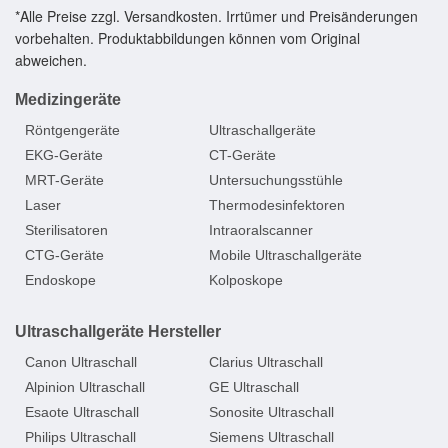
*Alle Preise zzgl. Versandkosten. Irrtümer und Preisänderungen
vorbehalten. Produktabbildungen können vom Original
abweichen.
Medizingeräte
Röntgengeräte
Ultraschallgeräte
EKG-Geräte
CT-Geräte
MRT-Geräte
Untersuchungsstühle
Laser
Thermodesinfektoren
Sterilisatoren
Intraoralscanner
CTG-Geräte
Mobile Ultraschallgeräte
Endoskope
Kolposkope
Ultraschallgeräte Hersteller
Canon Ultraschall
Clarius Ultraschall
Alpinion Ultraschall
GE Ultraschall
Esaote Ultraschall
Sonosite Ultraschall
Philips Ultraschall
Siemens Ultraschall