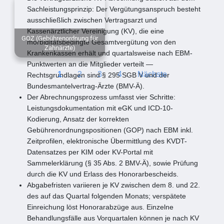
Sachleistungsprinzip: Der Vergütungsanspruch besteht
ausschließlich zwischen Vertragsarzt und
Kassenärztlicher Vereinigung (KV), die eine
GOZ (Gebührenordnung für
morbiditätsbedingte Gesamtvergütung von den
Zahnärzte)
Krankenkassen erhält und quartalsweise nach EBM-
Punktwerten an die Mitglieder verteilt —
1
2
3
4
Nächste
Rechtsgrundlagen sind § 295 SGB V und der
Bundesmantelvertrag-Ärzte (BMV-Ä).
Der Abrechnungsprozess umfasst vier Schritte:
Leistungsdokumentation mit eGK und ICD-10-
Kodierung, Ansatz der korrekten
Gebührenordnungspositionen (GOP) nach EBM inkl.
Zeitprofilen, elektronische Übermittlung des KVDT-
Datensatzes per KIM oder KV-Portal mit
Sammelerklärung (§ 35 Abs. 2 BMV-Ä), sowie Prüfung
durch die KV und Erlass des Honorarbescheids.
Abgabefristen variieren je KV zwischen dem 8. und 22.
des auf das Quartal folgenden Monats; verspätete
Einreichung löst Honorarabzüge aus. Einzelne
Behandlungsfälle aus Vorquartalen können je nach KV