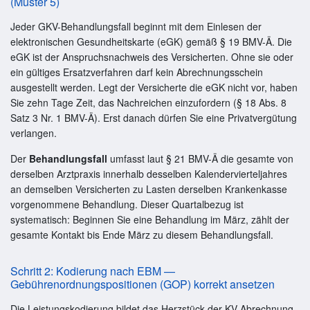
(Muster 5)
Jeder GKV-Behandlungsfall beginnt mit dem Einlesen der
elektronischen Gesundheitskarte (eGK) gemäß § 19 BMV-Ä. Die
eGK ist der Anspruchsnachweis des Versicherten. Ohne sie oder
ein gültiges Ersatzverfahren darf kein Abrechnungsschein
ausgestellt werden. Legt der Versicherte die eGK nicht vor, haben
Sie zehn Tage Zeit, das Nachreichen einzufordern (§ 18 Abs. 8
Satz 3 Nr. 1 BMV-Ä). Erst danach dürfen Sie eine Privatvergütung
verlangen.
Der
Behandlungsfall
umfasst laut § 21 BMV-Ä die gesamte von
derselben Arztpraxis innerhalb desselben Kalendervierteljahres
an demselben Versicherten zu Lasten derselben Krankenkasse
vorgenommene Behandlung. Dieser Quartalbezug ist
systematisch: Beginnen Sie eine Behandlung im März, zählt der
gesamte Kontakt bis Ende März zu diesem Behandlungsfall.
Schritt 2: Kodierung nach EBM —
Gebührenordnungspositionen (GOP) korrekt ansetzen
Die Leistungskodierung bildet das Herzstück der KV-Abrechnung.