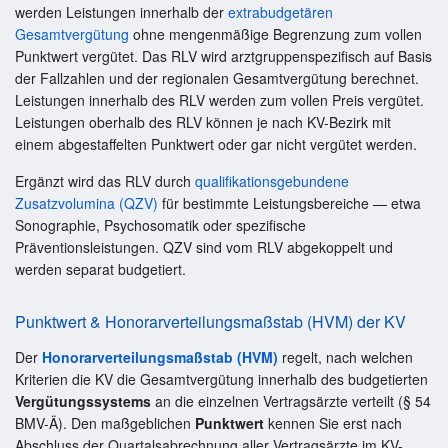
werden Leistungen innerhalb der
extrabudgetären
Gesamtvergütung
ohne mengenmäßige Begrenzung zum vollen
Punktwert vergütet. Das RLV wird arztgruppenspezifisch auf Basis
der Fallzahlen und der regionalen Gesamtvergütung berechnet.
Leistungen innerhalb des RLV werden zum vollen Preis vergütet.
Leistungen oberhalb des RLV können je nach KV-Bezirk mit
einem abgestaffelten Punktwert oder gar nicht vergütet werden.
Ergänzt wird das RLV durch
qualifikationsgebundene
Zusatzvolumina (QZV)
für bestimmte Leistungsbereiche — etwa
Sonographie, Psychosomatik oder spezifische
Präventionsleistungen. QZV sind vom RLV abgekoppelt und
werden separat budgetiert.
Punktwert & Honorarverteilungsmaßstab (HVM) der KV
Der
Honorarverteilungsmaßstab (HVM)
regelt, nach welchen
Kriterien die KV die Gesamtvergütung innerhalb des budgetierten
Vergütungssystems
an die einzelnen Vertragsärzte verteilt (§ 54
BMV-Ä). Den maßgeblichen
Punktwert
kennen Sie erst nach
Abschluss der Quartalsabrechnung aller Vertragsärzte im KV-