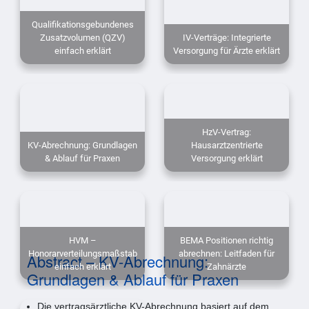
Qualifikationsgebundenes
Zusatzvolumen (QZV)
IV-Verträge: Integrierte
einfach erklärt
Versorgung für Ärzte erklärt
HzV-Vertrag:
KV-Abrechnung: Grundlagen
Hausarztzentrierte
& Ablauf für Praxen
Versorgung erklärt
HVM –
BEMA Positionen richtig
Honorarverteilungsmaßstab
abrechnen: Leitfaden für
Abstract – KV-Abrechnung:
einfach erklärt
Zahnärzte
Grundlagen & Ablauf für Praxen
Die vertragsärztliche KV-Abrechnung basiert auf dem