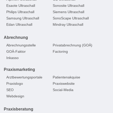
Esaote Ultraschall
Sonosite Ultraschall
Philips Ultraschall
Siemens Ultraschall
Samsung Ultraschall
SonoScape Ultraschall
Edan Ultraschall
Mindray Ultraschall
Abrechnung
Abrechnungsstelle
Privatabrechnung (GOÄ)
GOÄ-Faktor
Factoring
Inkasso
Praxismarketing
Arztbewertungsportale
Patientenakquise
Praxislogo
Praxiswebsite
SEO
Social-Media
Webdesign
Praxisberatung