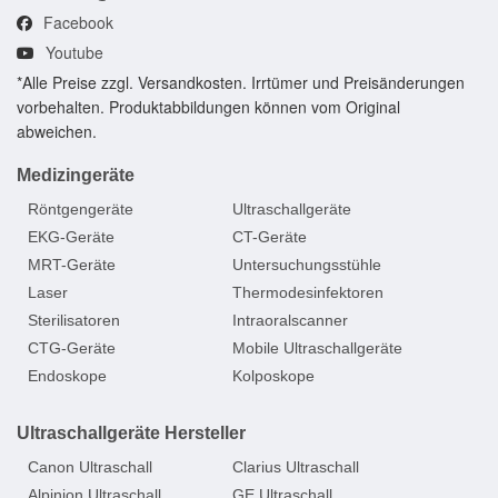
Facebook
Youtube
*Alle Preise zzgl. Versandkosten. Irrtümer und Preisänderungen
vorbehalten. Produktabbildungen können vom Original
abweichen.
Medizingeräte
Röntgengeräte
Ultraschallgeräte
EKG-Geräte
CT-Geräte
MRT-Geräte
Untersuchungsstühle
Laser
Thermodesinfektoren
Sterilisatoren
Intraoralscanner
CTG-Geräte
Mobile Ultraschallgeräte
Endoskope
Kolposkope
Ultraschallgeräte Hersteller
Canon Ultraschall
Clarius Ultraschall
Alpinion Ultraschall
GE Ultraschall