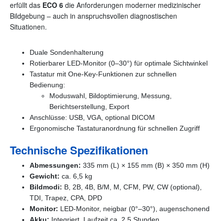
erfüllt das
ECO 6
die Anforderungen moderner medizinischer
Bildgebung – auch in anspruchsvollen diagnostischen
Situationen.
Duale Sondenhalterung
Rotierbarer LED-Monitor (0–30°) für optimale Sichtwinkel
Tastatur mit One-Key-Funktionen zur schnellen
Bedienung:
Moduswahl, Bildoptimierung, Messung,
Berichtserstellung, Export
Anschlüsse: USB, VGA, optional DICOM
Ergonomische Tastaturanordnung für schnellen Zugriff
Technische Spezifikationen
Abmessungen:
335 mm (L) × 155 mm (B) × 350 mm (H)
Gewicht:
ca. 6,5 kg
Bildmodi:
B, 2B, 4B, B/M, M, CFM, PW, CW (optional),
TDI, Trapez, CPA, DPD
Monitor:
LED-Monitor, neigbar (0°–30°), augenschonend
Akku:
Integriert, Laufzeit ca. 2,5 Stunden