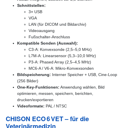
Schnittstellen:
3× USB
VGA
LAN (für DICOM und Bildarchiv)
Videoausgang
Fußschalter-Anschluss
Kompatible Sonden (Auswahl):
C3-A: Konvexsonde (2,5–5,0 MHz)
L7M-A: Linearsensor (5,3–10,0 MHz)
P3-A: Phased Array (2,5–4,5 MHz)
MC6-A / V6-A: Mikro-Konvexsonden
Bildspeicherung:
Interner Speicher + USB, Cine-Loop
(256 Bilder)
One-Key-Funktionen:
Anwendung wählen, Bild
optimieren, messen, speichern, berichten,
drucken/exportieren
Videoformate:
PAL / NTSC
CHISON ECO 6 VET – für die
Veterinärmedizin