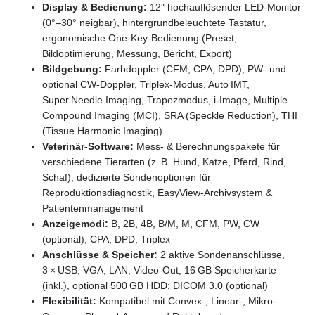
Display & Bedienung:
12″ hochauflösender LED-Monitor
(0°–30° neigbar), hintergrundbeleuchtete Tastatur,
ergonomische One-Key-Bedienung (Preset,
Bildoptimierung, Messung, Bericht, Export)
Bildgebung:
Farbdoppler (CFM, CPA, DPD), PW- und
optional CW-Doppler, Triplex-Modus, Auto IMT,
Super Needle Imaging, Trapezmodus, i‑Image, Multiple
Compound Imaging (MCI), SRA (Speckle Reduction), THI
(Tissue Harmonic Imaging)
Veterinär-Software:
Mess- & Berechnungspakete für
verschiedene Tierarten (z. B. Hund, Katze, Pferd, Rind,
Schaf), dedizierte Sondenoptionen für
Reproduktionsdiagnostik, EasyView-Archivsystem &
Patientenmanagement
Anzeigemodi:
B, 2B, 4B, B/M, M, CFM, PW, CW
(optional), CPA, DPD, Triplex
Anschlüsse & Speicher:
2 aktive Sondenanschlüsse,
3 × USB, VGA, LAN, Video-Out; 16 GB Speicherkarte
(inkl.), optional 500 GB HDD; DICOM 3.0 (optional)
Flexibilität:
Kompatibel mit Convex-, Linear-, Mikro-