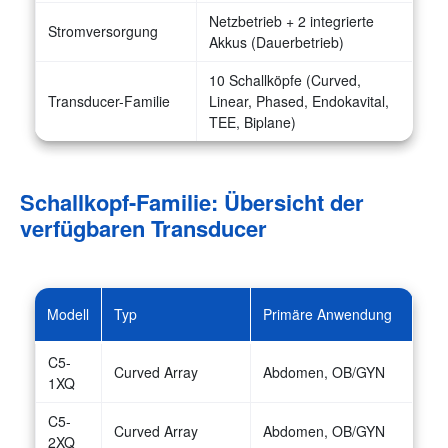
Netzbetrieb + 2 integrierte
Stromversorgung
Akkus (Dauerbetrieb)
10 Schallköpfe (Curved,
Transducer-Familie
Linear, Phased, Endokavital,
TEE, Biplane)
Schallkopf-Familie: Übersicht der
verfügbaren Transducer
Modell
Typ
Primäre Anwendung
C5-
Curved Array
Abdomen, OB/GYN
1XQ
C5-
Curved Array
Abdomen, OB/GYN
2XQ