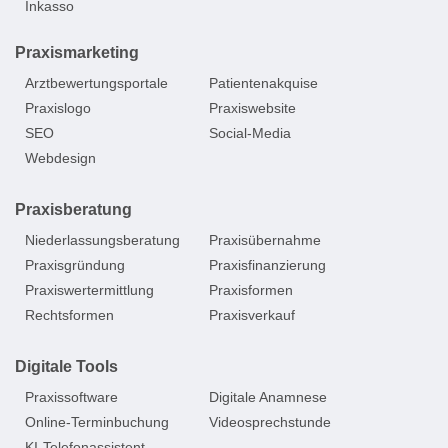
Inkasso
Praxismarketing
Arztbewertungsportale
Patientenakquise
Praxislogo
Praxiswebsite
SEO
Social-Media
Webdesign
Praxisberatung
Niederlassungsberatung
Praxisübernahme
Praxisgründung
Praxisfinanzierung
Praxiswertermittlung
Praxisformen
Rechtsformen
Praxisverkauf
Digitale Tools
Praxissoftware
Digitale Anamnese
Online-Terminbuchung
Videosprechstunde
KI-Telefonassistent