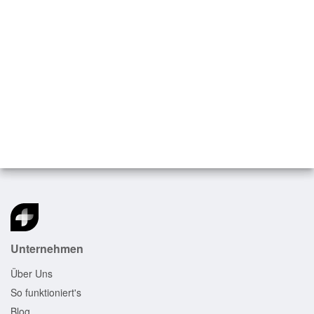
Youkey
Youkey D8 VET Ultraschallgerät
3.500,00
€
–
5.600,00
€
zzgl. 19 % MwSt.
Unternehmen
Über Uns
So funktioniert's
Blog