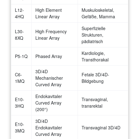
L12-
High Element
Muskuloskeletal,
4HQ
Linear Array
Gefäße, Mamma
Superfizielle
L30-
High Frequency
Strukturen,
8XQ
Linear Array
pädiatrisch
Kardiologie,
P5-1Q
Phased Array
Transthorakal
3D/4D
C6-
Fetale 3D/4D-
Mechanischer
1MQ
Bildgebung
Curved Array
Endokavitaler
E10-
Transvaginal,
Curved Array
3HQ
transrektal
(200°)
3D/4D
E10-
Endokavitaler
Transvaginal 3D/4D
3MQ
Curved Array