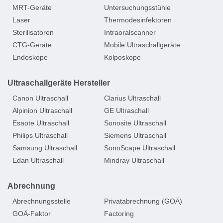
MRT-Geräte
Untersuchungsstühle
Laser
Thermodesinfektoren
Sterilisatoren
Intraoralscanner
CTG-Geräte
Mobile Ultraschallgeräte
Endoskope
Kolposkope
Ultraschallgeräte Hersteller
Canon Ultraschall
Clarius Ultraschall
Alpinion Ultraschall
GE Ultraschall
Esaote Ultraschall
Sonosite Ultraschall
Philips Ultraschall
Siemens Ultraschall
Samsung Ultraschall
SonoScape Ultraschall
Edan Ultraschall
Mindray Ultraschall
Abrechnung
Abrechnungsstelle
Privatabrechnung (GOÄ)
GOÄ-Faktor
Factoring