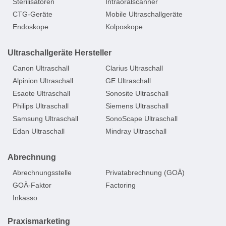
Sterilisatoren
Intraoralscanner
CTG-Geräte
Mobile Ultraschallgeräte
Endoskope
Kolposkope
Ultraschallgeräte Hersteller
Canon Ultraschall
Clarius Ultraschall
Alpinion Ultraschall
GE Ultraschall
Esaote Ultraschall
Sonosite Ultraschall
Philips Ultraschall
Siemens Ultraschall
Samsung Ultraschall
SonoScape Ultraschall
Edan Ultraschall
Mindray Ultraschall
Abrechnung
Abrechnungsstelle
Privatabrechnung (GOÄ)
GOÄ-Faktor
Factoring
Inkasso
Praxismarketing