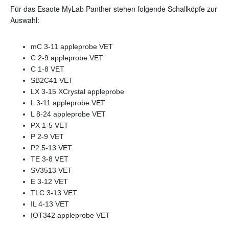
Für das Esaote MyLab Panther stehen folgende Schallköpfe zur
Auswahl:
mC 3-11 appleprobe VET
C 2-9 appleprobe VET
C 1-8 VET
SB2C41 VET
LX 3-15 XCrystal appleprobe
L 3-11 appleprobe VET
L 8-24 appleprobe VET
PX 1-5 VET
P 2-9 VET
P2 5-13 VET
TE 3-8 VET
SV3513 VET
E 3-12 VET
TLC 3-13 VET
IL 4-13 VET
IOT342 appleprobe VET