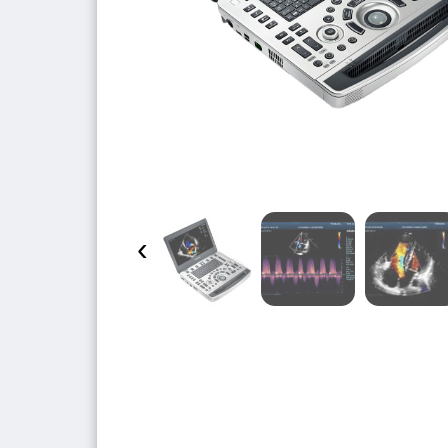
‹
Gün