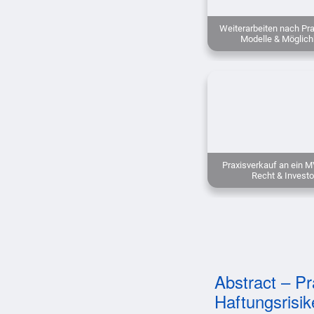
Weiterarbeiten nach Pra
Modelle & Möglich
Praxisverkauf an ein M
Recht & Investo
Abstract – Pr
Haftungsrisi