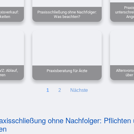
Praxi
xisverkauf:
Praxisschließung ohne Nachfolger:
unterschre
keiten
Was beachten?
Ange
VZ: Ablauf,
Altersvors
Praxisberatung für Ärzte
ren
über
1
2
Nächste
axisschließung ohne Nachfolger: Pflichten
ken