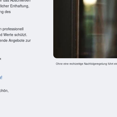
ur das Abschließen
tlicher Enthaftung,
ung des
 professionell
nd Werte schützt.
sende Angebote zur
Ohne eine rechtzeitige Nachfolgeregelung führt ei
n!
chön,