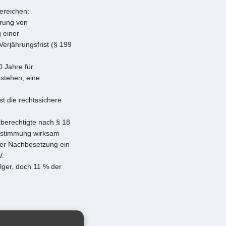
bereichen:
erung von
 einer
Verjährungsfrist (§ 199
0 Jahre für
stehen; eine
t die rechtssichere
berechtigte nach § 18
Zustimmung wirksam
ter Nachbesetzung ein
V.
lger, doch 11 % der