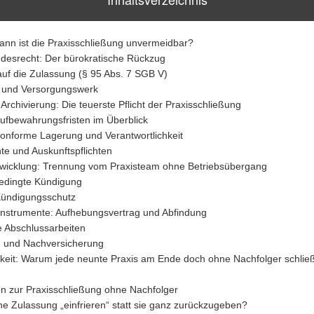
Wann ist die Praxisschließung unvermeidbar?
desrecht: Der bürokratische Rückzug
auf die Zulassung (§ 95 Abs. 7 SGB V)
 und Versorgungswerk
Archivierung: Die teuerste Pflicht der Praxisschließung
ufbewahrungsfristen im Überblick
onforme Lagerung und Verantwortlichkeit
te und Auskunftspflichten
Abwicklung: Trennung vom Praxisteam ohne Betriebsübergang
bedingte Kündigung
Kündigungsschutz
nstrumente: Aufhebungsvertrag und Abfindung
e Abschlussarbeiten
g und Nachversicherung
hkeit: Warum jede neunte Praxis am Ende doch ohne Nachfolger schlie
n zur Praxisschließung ohne Nachfolger
e Zulassung „einfrieren“ statt sie ganz zurückzugeben?