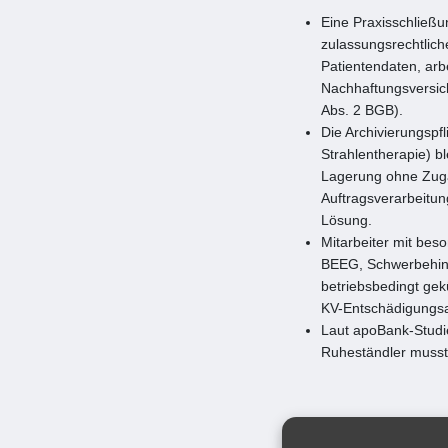
Eine Praxisschließu
zulassungsrechtlich
Patientendaten, arb
Nachhaftungsversich
Abs. 2 BGB).
Die Archivierungspfl
Strahlentherapie) b
Lagerung ohne Zugan
Auftragsverarbeitun
Lösung.
Mitarbeiter mit be
BEEG, Schwerbehind
betriebsbedingt gek
KV-Entschädigungsa
Laut apoBank-Studie
Ruheständler musst