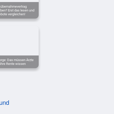
sübernahmevertrag
iben? Erst das lesen und
bote vergleichen!
orge: Das müssen Ärzte
 ihre Rente wissen
 und