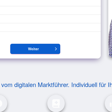
Weiter
arrow_forward_ios
om digitalen Marktführer. Individuell für I