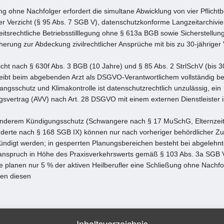
ng ohne Nachfolger erfordert die simultane Abwicklung von vier Pflicht
er Verzicht (§ 95 Abs. 7 SGB V), datenschutzkonforme Langzeitarchivi
eitsrechtliche Betriebsstilllegung ohne § 613a BGB sowie Sicherstellung
erung zur Abdeckung zivilrechtlicher Ansprüche mit bis zu 30-jähriger 
icht nach § 630f Abs. 3 BGB (10 Jahre) und § 85 Abs. 2 StrlSchV (bis 3
leibt beim abgebenden Arzt als DSGVO-Verantwortlichem vollständig be
gsschutz und Klimakontrolle ist datenschutzrechtlich unzulässig, ein
gsvertrag (AVV) nach Art. 28 DSGVO mit einem externen Dienstleister is
sonderem Kündigungsschutz (Schwangere nach § 17 MuSchG, Elternzeit
erte nach § 168 SGB IX) können nur nach vorheriger behördlicher 
ündigt werden; in gesperrten Planungsbereichen besteht bei abgelehn
nspruch in Höhe des Praxisverkehrswerts gemäß § 103 Abs. 3a SGB 
 planen nur 5 % der aktiven Heilberufler eine Schließung ohne Nachfo
en diesen
Inhaltsverzeichnis