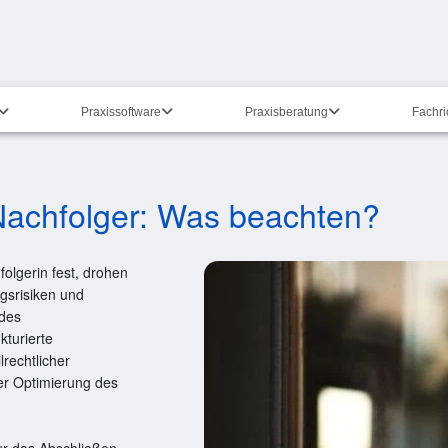
Praxissoftware
Praxisberatung
Fachr
Nachfolger: Was beachten?
olgerin fest, drohen
gsrisiken und
 des
kturierte
lrechtlicher
er Optimierung des