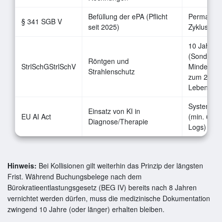
Befüllung der ePA (Pflicht
Permanent
§ 341 SGB V
seit 2025)
Zyklus)
10 Jahre
(Sonderreg
Röntgen und
StrlSchGStrlSchV
Minderjähr
Strahlenschutz
zum 28.
Lebensjah
Systemspe
Einsatz von KI in
EU AI Act
(min. 6 M
Diagnose/Therapie
Logs)
Hinweis:
Bei Kollisionen gilt weiterhin das Prinzip der längsten
Frist. Während Buchungsbelege nach dem
Bürokratieentlastungsgesetz (BEG IV) bereits nach 8 Jahren
vernichtet werden dürfen, muss die medizinische Dokumentation
zwingend 10 Jahre (oder länger) erhalten bleiben.