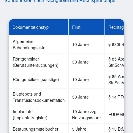
Sonderfristen nach Fachgebiet und Rechtsgrundlage
Dokumentationstyp
Frist
Rechtsgrund
Allgemeine
10 Jahre
§ 630f BGB
Behandlungsakte
Röntgenbilder
§ 85 Abs. 2
30 Jahre
(Berufsuntersuchungen)
StrlSchV
§ 85 Abs. 1
Röntgenbilder (sonstige)
10 Jahre
StrlSchV
Blutdepots und
30 Jahre
§ 14 TFG
Transfusionsdokumentation
Implantate
10 Jahre zzgl.
EUDAMED
(Implantatregister)
Nutzungsdauer
Betäubungsmittelbücher
3 Jahre
§ 13 BtMVV