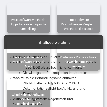
Praxissoftware wechseln:
Praxissoftware
Tipps für eine erfolgreiche
Psychotherapie Vergleich:
Umstellung
Welche ist die Beste?
Inhaltsverzeichnis
Dokumentationspflicht für Ärzte
Welche ist die beste
Kostenlose Praxissoftware:
Praxissoftware für Apple
Für welche Praxen sie
Rechtsgrundlagen der ärztlichen Dokumentationspflicht
Mac?
geeignet ist
§ 630f BGB als zivilrechtliche Kernvorschrift
Die wichtigsten Rechtsquellen im Überblick
Was muss die Behandlungsakte enthalten?
Pflichtinhalte nach § 630f Abs. 2 BGB
Dokumentationspflicht bei Aufklärung und
Einwilligung
Cloud-Zahnarztsoftware:
Aufbewahrungsfristen: Regelfristen und
Vergleich &
Entscheidungshilfe
Sondertatbestände