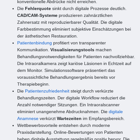
konventionelle Abdrücke nicht erreichen.
Die
Fehlerquote
sinkt durch digitale Prozesse deutlich.
CAD/CAM-Systeme
produzieren zahnärztlichen
Zahnersatz mit reproduzierbarer Qualität. Die digitale
Farbbestimmung eliminiert subjektive Einschätzungen bei
der ästhetischen Restauration.
Patientenbindung
profitiert von transparenter
Kommunikation.
Visualisierungstools
machen
Behandlungsnotwendigkeiten für Patienten nachvollziehbar.
Die Intraoralkamera zeigt kariöse Läsionen in Echtzeit auf
dem Monitor. Simulationssoftware präsentiert das
voraussichtliche Behandlungsergebnis bereits vor
Therapiebeginn.
Die
Patientenzufriedenheit
steigt durch verkürzte
Behandlungszeiten. Der digitale Workflow reduziert die
Anzahl notwendiger Sitzungen. Ein Intraoralscanner
eliminiert unangenehme Abdrucknahmen. Die
digitale
Anamnese
verkürzt
Wartezeiten
im Empfangsbereich.
Wettbewerbsvorteile entstehen durch moderne
Praxisdarstellung. Online-Bewertungen von Patienten
heben digitale Ausstattung regelmäßig positiv hervor. Die