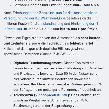
Software-Updates und Erweiterungen:
500–1.500 € p.a.
Nach
Erhebungen des Zentralinstituts für die kassenärztliche
Versorgung und der KV Westfalen-Lippe
beliefen sich die
mittleren Kosten für die
Instandhaltung und Einrichtung der IT-
Infrastruktur
im Jahr 2021 auf 7
.000 bis 15.000 € pro Praxis
.
Obwohl die Digitalisierung von der Ärzteschaft als
sehr kosten-
und zeitintensiv
sowie die Technik oft als
fehlerbehaftet
kritisiert wird, zeigen sich deutliche Effizienzgewinne in
spezifischen Bereichen (Quelle: Zi/KVWL, 2022):
Digitales Terminmanagement:
Dieses Tool wird als
besonders effizient zur zeitlichen Entlastung von Patienten
und Praxisteams bewertet. Etwa 50 % der Nutzer sehen
hier Vorteile durch kürzere Wartezeiten sowie eine
schnellere, flexiblere Terminvergabe. Zudem geben 58 %
der Befragten eine gesteigerte Patientenzufriedenheit an.
Telemedizin (
Videosprechstunde
)
: Das Potenzial liegt
primär im Wegfall weiter Anfahrtswege (ca. 75 %
Zustimmung) und in der Besprechung von