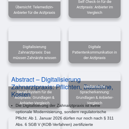
Self Check-In für die
Übersicht: Telemedizin-
Arztpraxis: Anbieter im
Anbieter für die Arztpraxis
Vergleich
Digitalisierung
Digitale
Zahnarztpraxis: Das
Patientenkommunikation in
müssen Zahnärzte wissen
der Arztpraxis
Abstract – Digitalisierung
Zahnarztpraxis: Pflichten, Bausteine,
Medizinische
Kosten
Recall-System für die
Spracherkennung:
Arztpraxis: Grundlagen &
Grundlagen & Anbieter-
Anbieter-Vergleich
Vergleich
Die Digitalisierung der Zahnarztpraxis ist keine
optionale Modernisierung, sondern regulatorische
Pflicht: Ab 1. Januar 2026 dürfen nur noch nach § 311
Abs. 6 SGB V (KOB-Verfahren) zertifizierte