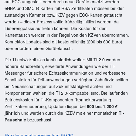
auf ECC umgestellt oder durch neue Geräte ersetzt werden.
eHBA und SMC-B-Karten mit RSA-Zertifikaten müssen bei der
zuständigen Kammer bzw. KZV gegen ECC-Karten getauscht
werden – dieser Prozess sollte frühzeitig initiiert werden, da
Lieferengpässe auftreten können. Die Kosten für den
Kartentausch werden in der Regel von den KZVen übernommen,
Konnektor-Updates sind oft kostenpflichtig (200 bis 600 Euro)
oder erfordern einen Gerätetausch.
Die TI entwickelt sich kontinuierlich weiter: Mit
TI 2.0
werden
höhere Bandbreiten, erweiterte Anwendungen wie der TI-
Messenger für sichere Echtzeitkommunikation und verbesserte
Schnittstellen für Drittanwendungen verfügbar. Zahnärzte sollten
bei Neuanschaffungen auf Zukunftsfähigkeit achten und
Komponenten wählen, die TI 2.0-kompatibel sind. Die laufenden
Betriebskosten für TI-Komponenten (Konnektorwartung,
Zertifikatserneuerung, Updates) liegen bei
800 bis 1.200 €
jährlich
und werden durch die KZBV mit einer monatlichen
TI-
Pauschale
bezuschusst.
Praxisverwaltungssystem (PVS)