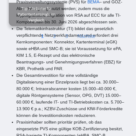
Praxisverwaltungssysteme (PVS) für
BEMA
– und GOZ-
Abrechnungen genutzt werden; zudem muss die
Top 7 Anbieter für
Patiententerminals im
kryptografische Migration von RSA auf ECC für alle TI-
Vergleich
Komponenten bis 30. Juni 2026 abgeschlossen sein.
Die Telematikinfrastruktur (TI) bildet das gesetzlich
verpflichtende Netzwerkfundament und erfordert drei
1
2
3
Nächste
Kernkomponenten: Konnektor, Kartenterminal (eGK)
sowie eHBA und SMC-B; sie ist Voraussetzung für ePA,
KIM 1.5, E-Rezept und das elektronische
Beantragungs- und Genehmigungsverfahren (EBZ) für
KBR, Prothetik und PAR.
Die Gesamtinvestition für eine vollständige
Digitalisierung einer Einzelpraxis liegt bei ca. 30.000–
80.000 €; Intraoralscanner kosten 15.000–40.000 €,
digitale Röntgensysteme (Sensor, OPG, DVT) 15.000–
60.000 €, laufende IT- und TI-Betriebskosten ca. 5.700–
13.900 € p.a.; KZBV-Zuschüsse und KfW-Förderkredite
können die Investitionskosten reduzieren.
Praxisinhaber sollten prioritär prüfen, ob das
eingesetzte PVS eine gültige KOB-Zertifizierung besitzt,
RSA-basierte TI-Komponenten (eHBA, SMC-B,