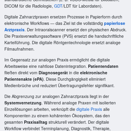
DICOM für die Radiologie,
GDT
/LDT für Labordaten).
Digitale Zahnarztpraxen ersetzen Prozesse in Papierform durch
elektronische Workflows — das Ziel ist die vollständig
papierlose
Arztpraxis
. Der Intraoralscanner ersetzt den physischen Abdruck.
Die Praxisverwaltungssoftware (PVS) ersetzt die handschriftliche
Karteiführung. Die digitale Röntgentechnologie ersetzt analoge
Filmaufnahmen.
Im Gegensatz zur analogen Praxis ermöglicht die digitale
Arbeitsweise eine nahtlose Datenintegration.
Patientendaten
fließen direkt vom
Diagnosegerät
in die
elektronische
Patientenakte (ePA)
. Diese Durchgängigkeit eliminiert
Medienbrüche und reduziert Übertragungsfehler signifikant.
Die Abgrenzung zur analogen Zahnarztpraxis liegt in der
Systemvernetzung
. Während analoge Praxen mit isolierten
Einzellösungen arbeiten, verknüpft die
digitale Praxis
alle
Komponenten zu einem kohärenten Ökosystem, das den
gesamten
Praxisalltag
strukturell verändert. Der digitale
Workflow verbindet Terminplanung, Diagnostik, Therapie,