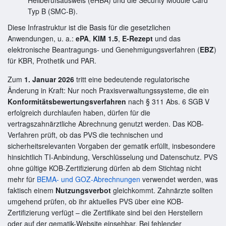
Typ B (SMC-B).
Diese Infrastruktur ist die Basis für die gesetzlichen
Anwendungen, u. a.:
ePA
,
KIM 1.5
,
E-Rezept
und das
elektronische Beantragungs- und Genehmigungsverfahren (
EBZ
)
für KBR, Prothetik und PAR.
Zum
1. Januar 2026
tritt eine bedeutende regulatorische
Änderung in Kraft: Nur noch Praxisverwaltungssysteme, die ein
Konformitätsbewertungsverfahren
nach § 311 Abs. 6 SGB V
erfolgreich durchlaufen haben, dürfen für die
vertragszahnärztliche Abrechnung genutzt werden. Das KOB-
Verfahren prüft, ob das PVS die technischen und
sicherheitsrelevanten Vorgaben der gematik erfüllt, insbesondere
hinsichtlich TI-Anbindung, Verschlüsselung und Datenschutz. PVS
ohne gültige KOB-Zertifizierung dürfen ab dem Stichtag nicht
mehr für
BEMA- und GOZ-Abrechnungen
verwendet werden, was
faktisch einem
Nutzungsverbot
gleichkommt. Zahnärzte sollten
umgehend prüfen, ob ihr aktuelles PVS über eine KOB-
Zertifizierung verfügt – die Zertifikate sind bei den Herstellern
oder auf der gematik-Website einsehbar. Bei fehlender