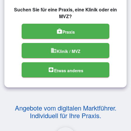
Suchen Sie für eine Praxis, eine Klinik oder ein
MVZ?
medical_services
Praxis
domain
Klinik / MVZ
local_hospital
Etwas anderes
Angebote vom digitalen Marktführer.
Individuell für Ihre Praxis.