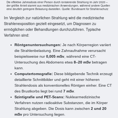
Die effektive Jahresdosis einer Person durch ionisierende Strahlung im Jahr 2020 –
der größte Anteil stammt aus medizinischen Anwendungen, während andere Quellen
eine deutlich geringere Belastung darstellen. Quelle: Bundesamt für Strahlenschutz
Im Vergleich zur natürlichen Strahlung wird die medizinische
Strahlenexposition gezielt eingesetzt, um Diagnosen zu
ermöglichen oder Behandlungen durchzuführen. Typische
Verfahren sind:
Röntgenuntersuchungen:
Je nach Körperregion variiert
die Strahlenbelastung. Eine Zahnaufnahme verursacht
beispielsweise nur
0,005 mSv
, während eine CT-
Untersuchung des Abdomens etwa
8–20 mSv
betragen
kann.
Computertomografie:
Diese bildgebende Technik erzeugt
detaillierte Schnittbilder und geht mit einer höheren
Strahlendosis als konventionelles Röntgen einher. Eine CT
des Brustkorbs liegt bei rund
7 mSv
.
Szintigrafie und PET-Scans:
Nuklearmedizinische
Verfahren nutzen radioaktive Substanzen, die im Körper
Strahlung abgeben. Die Dosis kann zwischen
2 und 20
mSv
pro Untersuchung liegen.