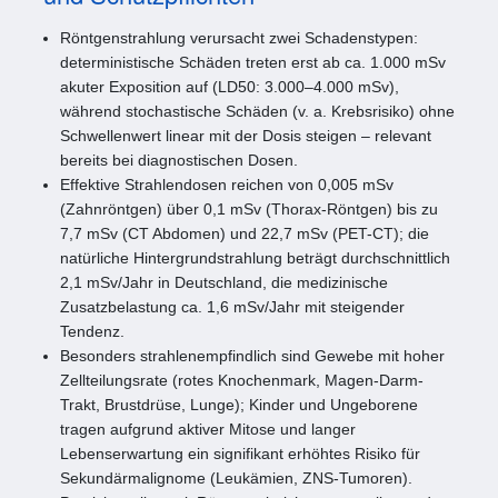
Röntgenstrahlung verursacht zwei Schadenstypen:
deterministische Schäden treten erst ab ca. 1.000 mSv
akuter Exposition auf (LD50: 3.000–4.000 mSv),
während stochastische Schäden (v. a. Krebsrisiko) ohne
Schwellenwert linear mit der Dosis steigen – relevant
bereits bei diagnostischen Dosen.
Effektive Strahlendosen reichen von 0,005 mSv
(Zahnröntgen) über 0,1 mSv (Thorax-Röntgen) bis zu
7,7 mSv (CT Abdomen) und 22,7 mSv (PET-CT); die
natürliche Hintergrundstrahlung beträgt durchschnittlich
2,1 mSv/Jahr in Deutschland, die medizinische
Zusatzbelastung ca. 1,6 mSv/Jahr mit steigender
Tendenz.
Besonders strahlenempfindlich sind Gewebe mit hoher
Zellteilungsrate (rotes Knochenmark, Magen-Darm-
Trakt, Brustdrüse, Lunge); Kinder und Ungeborene
tragen aufgrund aktiver Mitose und langer
Lebenserwartung ein signifikant erhöhtes Risiko für
Sekundärmalignome (Leukämien, ZNS-Tumoren).