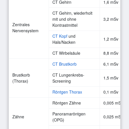
CT Gehirn
1,6 mSv
CT Gehirn, wiederholt
mit und ohne
3,2 mSv
Zentrales
Kontrastmittel
Nervensystem
CT Kopf
und
1,2 mSv
Hals/Nacken
CT Wirbelsäule
8,8 mSv
CT Brustkorb
6,1 mSv
Brustkorb
CT Lungenkrebs-
1,5 mSv
(Thorax)
Screening
Röntgen Thorax
0,1 mSv
Röntgen Zähne
0,005 mSv
Panoramaröntgen
Zähne
0,025 mSv
(OPG)