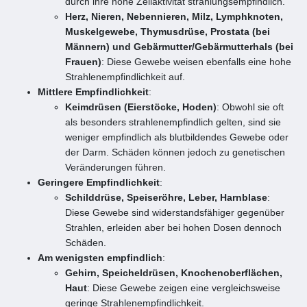
durch ihre hohe Zellaktivität strahlungsempfindlich.
Herz, Nieren, Nebennieren, Milz, Lymphknoten,
Muskelgewebe, Thymusdrüse, Prostata (bei
Männern) und Gebärmutter/Gebärmutterhals (bei
Frauen)
: Diese Gewebe weisen ebenfalls eine hohe
Strahlenempfindlichkeit auf.
Mittlere Empfindlichkeit
:
Keimdrüsen (Eierstöcke, Hoden)
: Obwohl sie oft
als besonders strahlenempfindlich gelten, sind sie
weniger empfindlich als blutbildendes Gewebe oder
der Darm. Schäden können jedoch zu genetischen
Veränderungen führen.
Geringere Empfindlichkeit
:
Schilddrüse, Speiseröhre, Leber, Harnblase
:
Diese Gewebe sind widerstandsfähiger gegenüber
Strahlen, erleiden aber bei hohen Dosen dennoch
Schäden.
Am wenigsten empfindlich
:
Gehirn, Speicheldrüsen, Knochenoberflächen,
Haut
: Diese Gewebe zeigen eine vergleichsweise
geringe Strahlenempfindlichkeit.