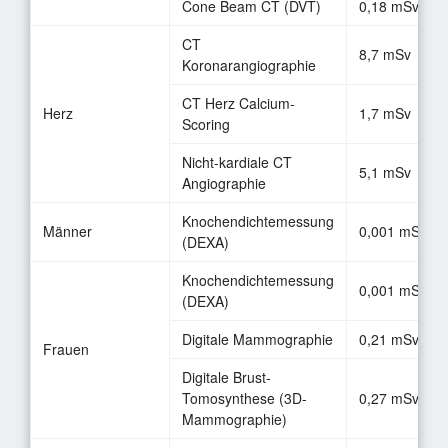
Cone Beam CT (DVT)
0,18 mSv
CT
8,7 mSv
Koronarangiographie
CT Herz Calcium-
Herz
1,7 mSv
Scoring
Nicht-kardiale CT
5,1 mSv
Angiographie
Knochendichtemessung
Männer
0,001 mSv
(DEXA)
Knochendichtemessung
0,001 mSv
(DEXA)
Digitale Mammographie
0,21 mSv
Frauen
Digitale Brust-
Tomosynthese (3D-
0,27 mSv
Mammographie)