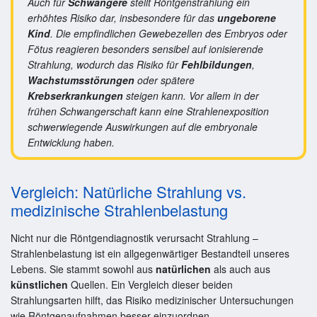
Auch für
Schwangere
stellt Röntgenstrahlung ein
erhöhtes Risiko dar, insbesondere für das
ungeborene
Kind
. Die empfindlichen Gewebezellen des Embryos oder
Fötus reagieren besonders sensibel auf ionisierende
Strahlung, wodurch das Risiko für
Fehlbildungen
,
Wachstumsstörungen
oder spätere
Krebserkrankungen
steigen kann. Vor allem in der
frühen Schwangerschaft kann eine Strahlenexposition
schwerwiegende Auswirkungen auf die embryonale
Entwicklung haben.
Vergleich: Natürliche Strahlung vs.
medizinische Strahlenbelastung
Nicht nur die Röntgendiagnostik verursacht Strahlung –
Strahlenbelastung ist ein allgegenwärtiger Bestandteil unseres
Lebens. Sie stammt sowohl aus
natürlichen
als auch aus
künstlichen
Quellen. Ein Vergleich dieser beiden
Strahlungsarten hilft, das Risiko medizinischer Untersuchungen
wie Röntgenaufnahmen besser einzuordnen.