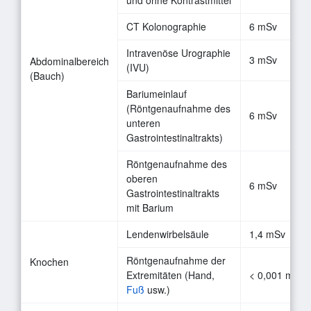
CT Kolonographie
6 mSv
Intravenöse Urographie
3 mSv
Abdominalbereich
(IVU)
(Bauch)
Bariumeinlauf
(Röntgenaufnahme des
6 mSv
unteren
Gastrointestinaltrakts)
Röntgenaufnahme des
oberen
6 mSv
Gastrointestinaltrakts
mit Barium
Lendenwirbelsäule
1,4 mSv
Röntgenaufnahme der
Knochen
Extremitäten (Hand,
< 0,001 mSv
Fuß
usw.)