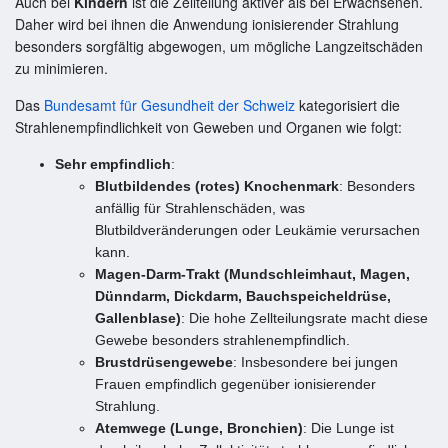
Auch bei
Kindern
ist die Zellteilung aktiver als bei Erwachsenen.
Daher wird bei ihnen die Anwendung ionisierender Strahlung
besonders sorgfältig abgewogen, um mögliche Langzeitschäden
zu minimieren.
Das
Bundesamt für Gesundheit der Schweiz
kategorisiert die
Strahlenempfindlichkeit von Geweben und Organen wie folgt:
Sehr empfindlich
:
Blutbildendes (rotes) Knochenmark
: Besonders
anfällig für Strahlenschäden, was
Blutbildveränderungen oder Leukämie verursachen
kann.
Magen-Darm-Trakt (Mundschleimhaut, Magen,
Dünndarm, Dickdarm, Bauchspeicheldrüse,
Gallenblase)
: Die hohe Zellteilungsrate macht diese
Gewebe besonders strahlenempfindlich.
Brustdrüsengewebe
: Insbesondere bei jungen
Frauen empfindlich gegenüber ionisierender
Strahlung.
Atemwege (Lunge, Bronchien)
: Die Lunge ist