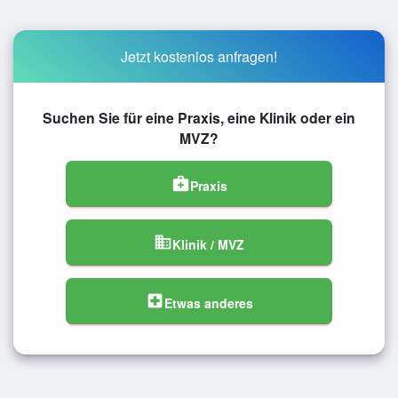
Jetzt kostenlos anfragen!
Suchen Sie für eine Praxis, eine Klinik oder ein
MVZ?
medical_services
Praxis
domain
Klinik / MVZ
local_hospital
Etwas anderes